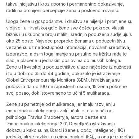
takvu inicijativu i kroz uporno i permanentno dokazivanje,
raditi na promjeni percepcije žena u poslovnom svijetu.
Uloga žene u gospodarstvu i društvu se mijenja i promjene su
vidljive i u Hrvatskoj gdje žene sve češće pokreću vlastiti
biznis i u ukupnom broju malih i srednjih poduzeća sudjeluju s
oko 25 posto. Najveće prepreke ženama u poduzetništvu
vezane su uz nedostupnost informacija, novčanih sredstava,
izobrazbe, a osim toga, manje su prisutne na tržištu rada te
slabije plaćene u jednakim poslovima od muških kolega.
Žene u Hrvatskoj u poduzetništvo ulaze najčešće iz nužnosti
i to u dobi od 35 do 44 godine, pokazalo je istraživanje
Global Entrepreneurship Monitora (GEM). Istraživanja su
pokazala da od 100 nezaposlenih osoba, 15 žena pokrene
svoj posao, dok istovremeno to učini 5 muškaraca.
Žene su pametnije od muškaraca, jer imaju razvijeniju
emocionalnu inteligenciju! Zaključak je to američkog
psihologa Travisa Bradberryja, autora bestselera
‘Emocionalna inteligencija 2.0’. Desetljeća istraživanja
dokazuju kako su muškarci i žene u općoj inteligenciji (IQ)
jednaki, ali se razlikuju u emocionalnoj (EQ), a ona je izuzetno