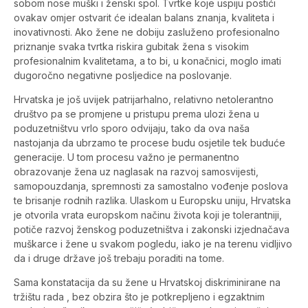
sobom nose muški i ženski spol. Tvrtke koje uspiju postići
ovakav omjer ostvarit će idealan balans znanja, kvaliteta i
inovativnosti. Ako žene ne dobiju zasluženo profesionalno
priznanje svaka tvrtka riskira gubitak žena s visokim
profesionalnim kvalitetama, a to bi, u konačnici, moglo imati
dugoročno negativne posljedice na poslovanje.
Hrvatska je još uvijek patrijarhalno, relativno netolerantno
društvo pa se promjene u pristupu prema ulozi žena u
poduzetništvu vrlo sporo odvijaju, tako da ova naša
nastojanja da ubrzamo te procese budu osjetile tek buduće
generacije. U tom procesu važno je permanentno
obrazovanje žena uz naglasak na razvoj samosvijesti,
samopouzdanja, spremnosti za samostalno vođenje poslova
te brisanje rodnih razlika. Ulaskom u Europsku uniju, Hrvatska
je otvorila vrata europskom načinu života koji je tolerantniji,
potiče razvoj ženskog poduzetništva i zakonski izjednačava
muškarce i žene u svakom pogledu, iako je na terenu vidljivo
da i druge države još trebaju poraditi na tome.
Sama konstatacija da su žene u Hrvatskoj diskriminirane na
tržištu rada , bez obzira što je potkrepljeno i egzaktnim