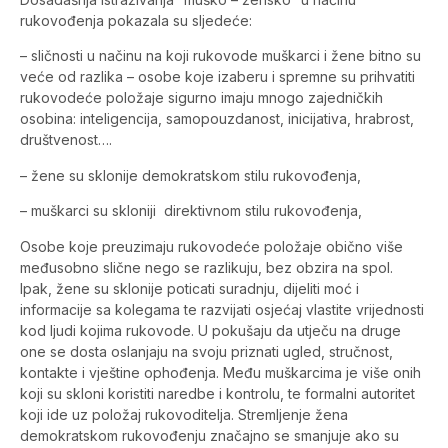
rukovođenja pokazala su sljedeće:
– sličnosti u načinu na koji rukovode muškarci i žene bitno su
veće od razlika – osobe koje izaberu i spremne su prihvatiti
rukovodeće položaje sigurno imaju mnogo zajedničkih
osobina: inteligencija, samopouzdanost, inicijativa, hrabrost,
društvenost….
– žene su sklonije demokratskom stilu rukovođenja,
– muškarci su skloniji direktivnom stilu rukovođenja,
Osobe koje preuzimaju rukovodeće položaje obično više
međusobno slične nego se razlikuju, bez obzira na spol.
Ipak, žene su sklonije poticati suradnju, dijeliti moć i
informacije sa kolegama te razvijati osjećaj vlastite vrijednosti
kod ljudi kojima rukovode. U pokušaju da utječu na druge
one se dosta oslanjaju na svoju priznati ugled, stručnost,
kontakte i vještine ophođenja. Među muškarcima je više onih
koji su skloni koristiti naredbe i kontrolu, te formalni autoritet
koji ide uz položaj rukovoditelja. Stremljenje žena
demokratskom rukovođenju značajno se smanjuje ako su