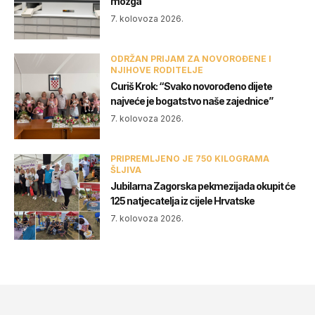
mozga
7. kolovoza 2026.
ODRŽAN PRIJAM ZA NOVOROĐENE I
NJIHOVE RODITELJE
Curiš Krok: “Svako novorođeno dijete
najveće je bogatstvo naše zajednice”
7. kolovoza 2026.
PRIPREMLJENO JE 750 KILOGRAMA
ŠLJIVA
Jubilarna Zagorska pekmezijada okupit će
125 natjecatelja iz cijele Hrvatske
7. kolovoza 2026.