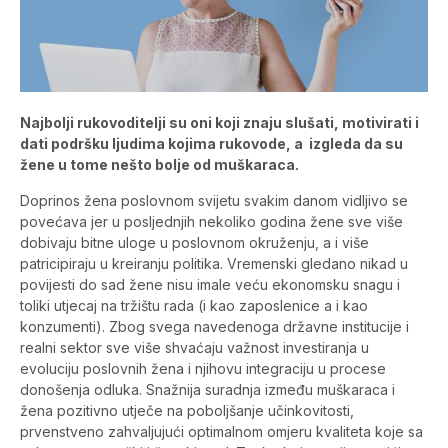
Najbolji rukovoditelji su oni koji znaju slušati, motivirati i
dati podršku ljudima kojima rukovode, a izgleda da su
žene u tome nešto bolje od muškaraca.
Doprinos žena poslovnom svijetu svakim danom vidljivo se
povećava jer u posljednjih nekoliko godina žene sve više
dobivaju bitne uloge u poslovnom okruženju, a i više
patricipiraju u kreiranju politika. Vremenski gledano nikad u
povijesti do sad žene nisu imale veću ekonomsku snagu i
toliki utjecaj na tržištu rada (i kao zaposlenice a i kao
konzumenti). Zbog svega navedenoga državne institucije i
realni sektor sve više shvaćaju važnost investiranja u
evoluciju poslovnih žena i njihovu integraciju u procese
donošenja odluka. Snažnija suradnja između muškaraca i
žena pozitivno utječe na poboljšanje učinkovitosti,
prvenstveno zahvaljujući optimalnom omjeru kvaliteta koje sa