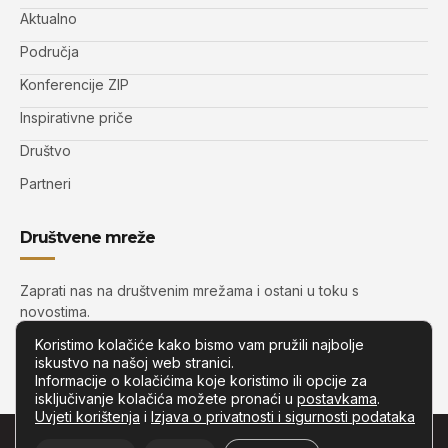
Aktualno
Područja
Konferencije ZIP
Inspirativne priče
Društvo
Partneri
Društvene mreže
Zaprati nas na društvenim mrežama i ostani u toku s
novostima.
Koristimo kolačiće kako bismo vam pružili najbolje
iskustvo na našoj web stranici.
Informacije o kolačićima koje koristimo ili opcije za
isključivanje kolačića možete pronaći u
postavkama
.
Uvjeti korištenja
i
Izjava o privatnosti i sigurnosti podataka
© Copyright –
Zip.com.hr
– Sva prava pridržana.