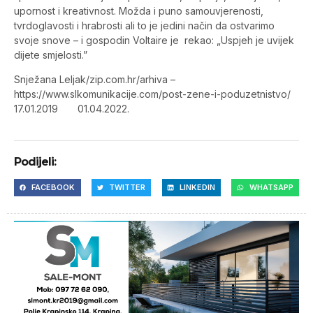
upornost i kreativnost. Možda i puno samouvjerenosti,
tvrdoglavosti i hrabrosti ali to je jedini način da ostvarimo
svoje snove – i gospodin Voltaire je rekao: „Uspjeh je uvijek
dijete smjelosti.”
Snježana Leljak/zip.com.hr/arhiva –
https://www.slkomunikacije.com/post-zene-i-poduzetnistvo/
17.01.2019 01.04.2022.
Podijeli:
FACEBOOK
TWITTER
LINKEDIN
WHATSAPP