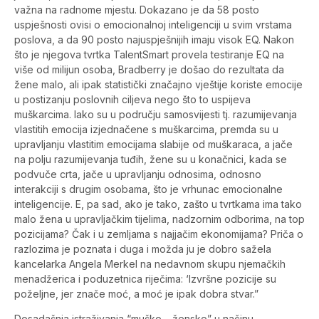
važna na radnome mjestu. Dokazano je da 58 posto
uspješnosti ovisi o emocionalnoj inteligenciji u svim vrstama
poslova, a da 90 posto najuspješnijih imaju visok EQ. Nakon
što je njegova tvrtka TalentSmart provela testiranje EQ na
više od milijun osoba, Bradberry je došao do rezultata da
žene malo, ali ipak statistički značajno vještije koriste emocije
u postizanju poslovnih ciljeva nego što to uspijeva
muškarcima. Iako su u području samosvijesti tj. razumijevanja
vlastitih emocija izjednačene s muškarcima, premda su u
upravljanju vlastitim emocijama slabije od muškaraca, a jače
na polju razumijevanja tuđih, žene su u konačnici, kada se
podvuče crta, jače u upravljanju odnosima, odnosno
interakciji s drugim osobama, što je vrhunac emocionalne
inteligencije. E, pa sad, ako je tako, zašto u tvrtkama ima tako
malo žena u upravljačkim tijelima, nadzornim odborima, na top
pozicijama? Čak i u zemljama s najjačim ekonomijama? Priča o
razlozima je poznata i duga i možda ju je dobro sažela
kancelarka Angela Merkel na nedavnom skupu njemačkih
menadžerica i poduzetnica riječima: ‘Izvršne pozicije su
poželjne, jer znače moć, a moć je ipak dobra stvar.”
Dosadašnja istraživanja “muško – žensko” u načinu