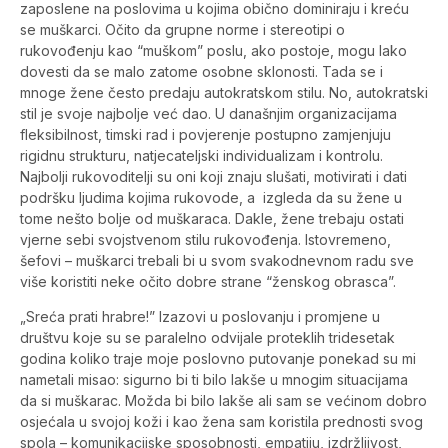
zaposlene na poslovima u kojima obično dominiraju i kreću
se muškarci. Očito da grupne norme i stereotipi o
rukovođenju kao “muškom” poslu, ako postoje, mogu lako
dovesti da se malo zatome osobne sklonosti. Tada se i
mnoge žene često predaju autokratskom stilu. No, autokratski
stil je svoje najbolje već dao. U današnjim organizacijama
fleksibilnost, timski rad i povjerenje postupno zamjenjuju
rigidnu strukturu, natjecateljski individualizam i kontrolu.
Najbolji rukovoditelji su oni koji znaju slušati, motivirati i dati
podršku ljudima kojima rukovode, a izgleda da su žene u
tome nešto bolje od muškaraca. Dakle, žene trebaju ostati
vjerne sebi svojstvenom stilu rukovođenja. Istovremeno,
šefovi – muškarci trebali bi u svom svakodnevnom radu sve
više koristiti neke očito dobre strane “ženskog obrasca”.
„Sreća prati hrabre!” Izazovi u poslovanju i promjene u
društvu koje su se paralelno odvijale proteklih tridesetak
godina koliko traje moje poslovno putovanje ponekad su mi
nametali misao: sigurno bi ti bilo lakše u mnogim situacijama
da si muškarac. Možda bi bilo lakše ali sam se većinom dobro
osjećala u svojoj koži i kao žena sam koristila prednosti svog
spola – komunikacijske sposobnosti, empatiju, izdržljivost,