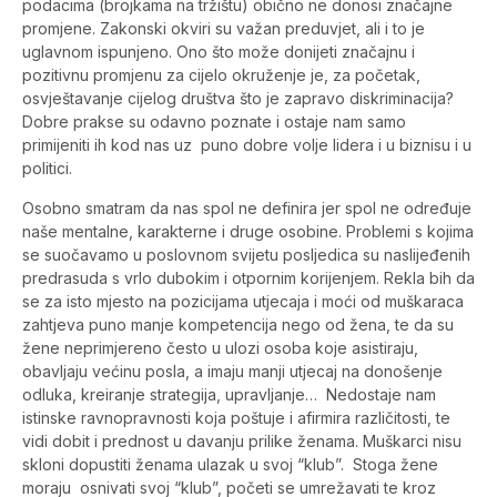
podacima (brojkama na tržištu) obično ne donosi značajne
promjene. Zakonski okviri su važan preduvjet, ali i to je
uglavnom ispunjeno. Ono što može donijeti značajnu i
pozitivnu promjenu za cijelo okruženje je, za početak,
osvještavanje cijelog društva što je zapravo diskriminacija?
Dobre prakse su odavno poznate i ostaje nam samo
primijeniti ih kod nas uz puno dobre volje lidera i u biznisu i u
politici.
Osobno smatram da nas spol ne definira jer spol ne određuje
naše mentalne, karakterne i druge osobine. Problemi s kojima
se suočavamo u poslovnom svijetu posljedica su naslijeđenih
predrasuda s vrlo dubokim i otpornim korijenjem. Rekla bih da
se za isto mjesto na pozicijama utjecaja i moći od muškaraca
zahtjeva puno manje kompetencija nego od žena, te da su
žene neprimjereno često u ulozi osoba koje asistiraju,
obavljaju većinu posla, a imaju manji utjecaj na donošenje
odluka, kreiranje strategija, upravljanje… Nedostaje nam
istinske ravnopravnosti koja poštuje i afirmira različitosti, te
vidi dobit i prednost u davanju prilike ženama. Muškarci nisu
skloni dopustiti ženama ulazak u svoj “klub”. Stoga žene
moraju osnivati svoj “klub”, početi se umrežavati te kroz