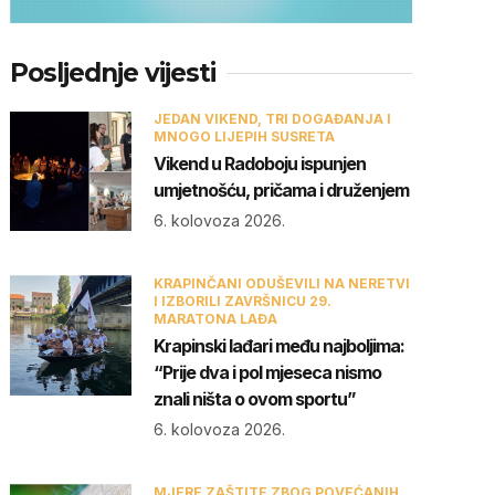
Posljednje vijesti
JEDAN VIKEND, TRI DOGAĐANJA I
MNOGO LIJEPIH SUSRETA
Vikend u Radoboju ispunjen
umjetnošću, pričama i druženjem
6. kolovoza 2026.
KRAPINČANI ODUŠEVILI NA NERETVI
I IZBORILI ZAVRŠNICU 29.
MARATONA LAĐA
Krapinski lađari među najboljima:
“Prije dva i pol mjeseca nismo
znali ništa o ovom sportu”
6. kolovoza 2026.
MJERE ZAŠTITE ZBOG POVEĆANIH