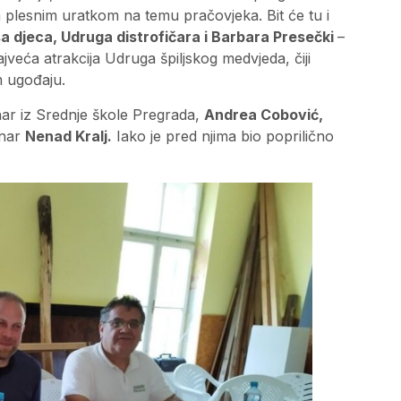
 plesnim uratkom na temu pračovjeka. Bit će tu i
a djeca, Udruga distrofičara i Barbara Presečki
–
ajveća atrakcija Udruga špiljskog medvjeda, čiji
m ugođaju.
har iz Srednje škole Pregrada,
Andrea Cobović,
inar
Nenad Kralj.
Iako je pred njima bio poprilično