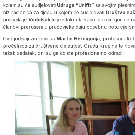
kojem su će sudjelovati
Udruga “Unifit”
sa svojim plesnim
niz radionica za djecu u kojem će sudjelovati
Društvo naš
poručila je
Vodolšak
te je istaknula kako je i ove godine n
članovi prerušeni u pračovjeke daju posebnu notu cijelo
Ovogodišnji žiri činili su
Martin Hercigonj
a, profesor i ku
pročelnica za društvene djelatnosti Grada Krapine te nov
težak zadatak, oni su ga doista profesionalno odradili.