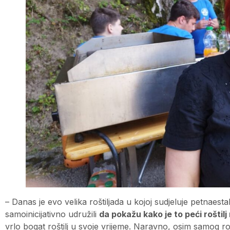
– Danas je evo velika roštiljada u kojoj sudjeluje petnaest
samoinicijativno udružili
da pokažu kako je to peći roštil
vrlo bogat roštilj u svoje vrijeme. Naravno, osim samog rošt