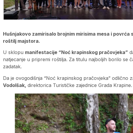
Hušnjakovo zamirisalo brojnim mirisima mesa i povrća s ro
roštilj majstora.
U sklopu
manifestacije “Noć krapinskog pračovjeka”
da
natjecanje u pripremi roštilja. Za titulu najboljih borilo se 
zadatak.
Da je ovogodišnja “Noć krapinskog pračovjeka” odlično zam
Vodolšak,
direktorica Turističke zajednice Grada Krapine.