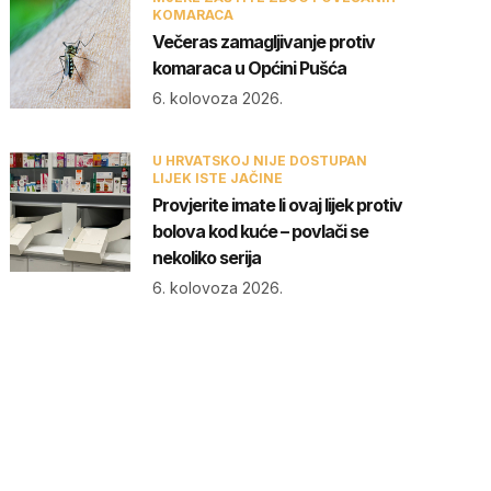
KOMARACA
Večeras zamagljivanje protiv
komaraca u Općini Pušća
6. kolovoza 2026.
U HRVATSKOJ NIJE DOSTUPAN
LIJEK ISTE JAČINE
Provjerite imate li ovaj lijek protiv
bolova kod kuće – povlači se
nekoliko serija
6. kolovoza 2026.