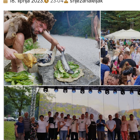
18. lipnja 2023.
23:04
snjezanaleljak