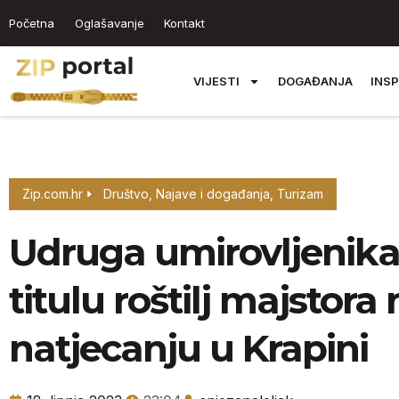
Početna
Oglašavanje
Kontakt
VIJESTI
DOGAĐANJA
INSP
Zip.com.hr
Društvo
,
Najave i događanja
,
Turizam
Udruga umirovljenika
titulu roštilj majstor
natjecanju u Krapini