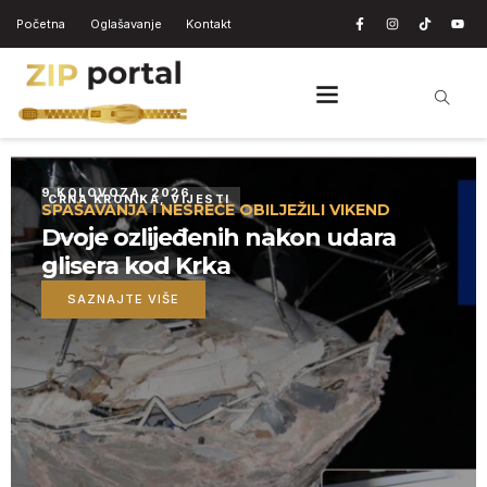
Početna
Oglašavanje
Kontakt
9 KOLOVOZA, 2026
CRNA KRONIKA
,
VIJESTI
SPAŠAVANJA I NESREĆE OBILJEŽILI VIKEND
Dvoje ozlijeđenih nakon udara
glisera kod Krka
SAZNAJTE VIŠE