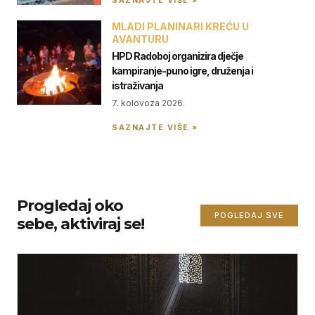
SAZNAJTE VIŠE »
MLADI PLANINARI KREĆU U
AVANTURU
HPD Radoboj organizira dječje
kampiranje-puno igre, druženja i
istraživanja
7. kolovoza 2026.
SAZNAJTE VIŠE »
Progledaj oko
POGLEDAJ SVE
sebe, aktiviraj se!