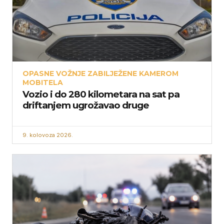
OPASNE VOŽNJE ZABILJEŽENE KAMEROM
MOBITELA
Vozio i do 280 kilometara na sat pa
driftanjem ugrožavao druge
9. kolovoza 2026.