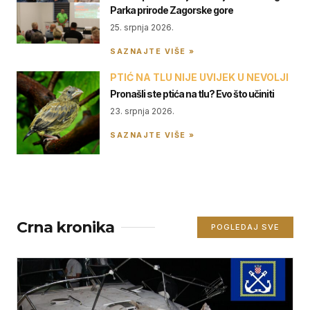
Parka prirode Zagorske gore
25. srpnja 2026.
SAZNAJTE VIŠE »
PTIĆ NA TLU NIJE UVIJEK U NEVOLJI
Pronašli ste ptića na tlu? Evo što učiniti
23. srpnja 2026.
SAZNAJTE VIŠE »
Crna kronika
POGLEDAJ SVE