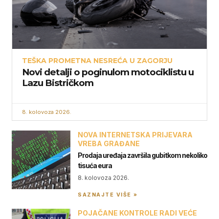
TEŠKA PROMETNA NESREĆA U ZAGORJU
Novi detalji o poginulom motociklistu u
Lazu Bistričkom
8. kolovoza 2026.
NOVA INTERNETSKA PRIJEVARA
VREBA GRAĐANE
Prodaja uređaja završila gubitkom nekoliko
tisuća eura
8. kolovoza 2026.
SAZNAJTE VIŠE »
POJAČANE KONTROLE RADI VEĆE