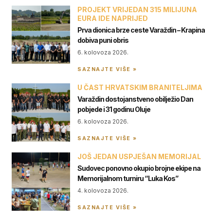
PROJEKT VRIJEDAN 315 MILIJUNA
EURA IDE NAPRIJED
Prva dionica brze ceste Varaždin – Krapina
dobiva puni obris
6. kolovoza 2026.
SAZNAJTE VIŠE »
U ČAST HRVATSKIM BRANITELJIMA
Varaždin dostojanstveno obilježio Dan
pobjede i 31 godinu Oluje
6. kolovoza 2026.
SAZNAJTE VIŠE »
JOŠ JEDAN USPJEŠAN MEMORIJAL
Sudovec ponovno okupio brojne ekipe na
Memorijalnom turniru “Luka Kos”
4. kolovoza 2026.
SAZNAJTE VIŠE »