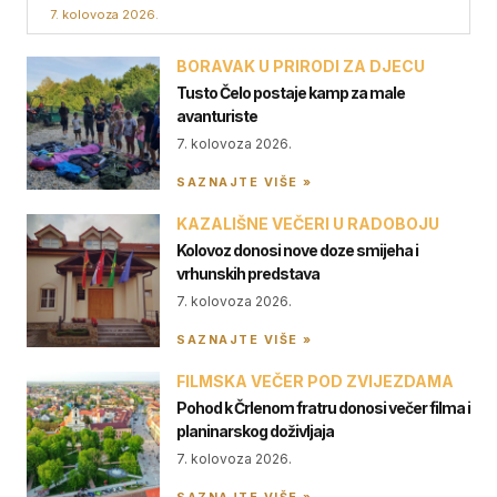
7. kolovoza 2026.
BORAVAK U PRIRODI ZA DJECU
Tusto Čelo postaje kamp za male
avanturiste
7. kolovoza 2026.
SAZNAJTE VIŠE »
KAZALIŠNE VEČERI U RADOBOJU
Kolovoz donosi nove doze smijeha i
vrhunskih predstava
7. kolovoza 2026.
SAZNAJTE VIŠE »
FILMSKA VEČER POD ZVIJEZDAMA
Pohod k Črlenom fratru donosi večer filma i
planinarskog doživljaja
7. kolovoza 2026.