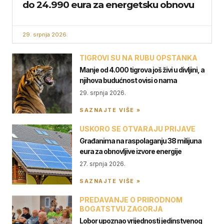
do 24.990 eura za energetsku obnovu
29. srpnja 2026.
TIGROVI SU NA RUBU OPSTANKA
Manje od 4.000 tigrova još živi u divljini, a
njihova budućnost ovisi o nama
29. srpnja 2026.
SAZNAJTE VIŠE »
USKORO SE OTVARAJU PRIJAVE
Građanima na raspolaganju 38 milijuna
eura za obnovljive izvore energije
27. srpnja 2026.
SAZNAJTE VIŠE »
PREDAVANJE O PRIRODNOM
BOGATSTVU ZAGORJA
Lobor upoznao vrijednosti jedinstvenog