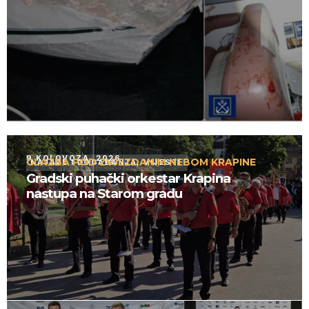
9 KOLOVOZA, 2026
GLAZBA POD ZVJEZDANIM NEBOM KRAPINE
NAJAVE I DOGAĐANJA
,
VIJESTI
Gradski puhački orkestar Krapina
nastupa na Starom gradu