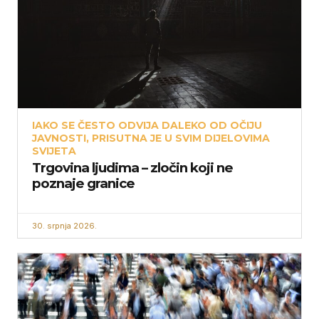
IAKO SE ČESTO ODVIJA DALEKO OD OČIJU
JAVNOSTI, PRISUTNA JE U SVIM DIJELOVIMA
SVIJETA
Trgovina ljudima – zločin koji ne
poznaje granice
30. srpnja 2026.