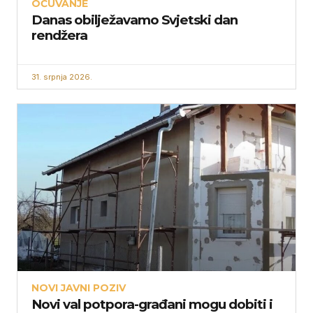
OČUVANJE
Danas obilježavamo Svjetski dan
rendžera
31. srpnja 2026.
NOVI JAVNI POZIV
Novi val potpora-građani mogu dobiti i