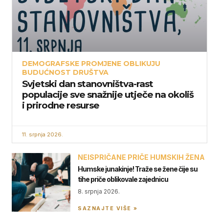
DEMOGRAFSKE PROMJENE OBLIKUJU
BUDUĆNOST DRUŠTVA
Svjetski dan stanovništva-rast
populacije sve snažnije utječe na okoliš
i prirodne resurse
11. srpnja 2026.
NEISPRIČANE PRIČE HUMSKIH ŽENA
Humske junakinje! Traže se žene čije su
tihe priče oblikovale zajednicu
8. srpnja 2026.
SAZNAJTE VIŠE »