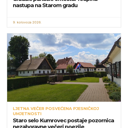
nastupa na Starom gradu
9. kolovoza 2026.
LJETNA VEČER POSVEĆENA PJESNIČKOJ
UMJETNOSTI
Staro selo Kumrovec postaje pozornica
nezaboravne večeri poezije