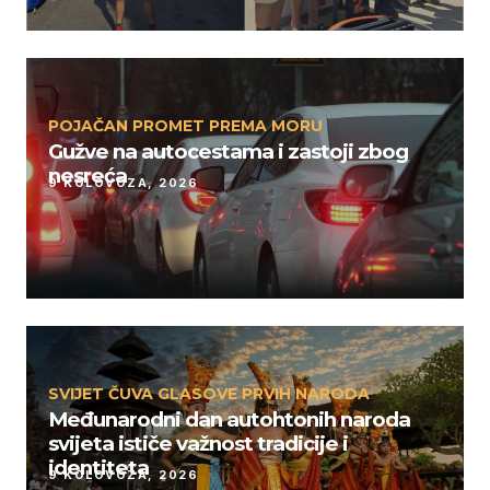
POJAČAN PROMET PREMA MORU
Gužve na autocestama i zastoji zbog
nesreća
9 KOLOVOZA, 2026
SVIJET ČUVA GLASOVE PRVIH NARODA
Međunarodni dan autohtonih naroda
svijeta ističe važnost tradicije i
identiteta
9 KOLOVOZA, 2026