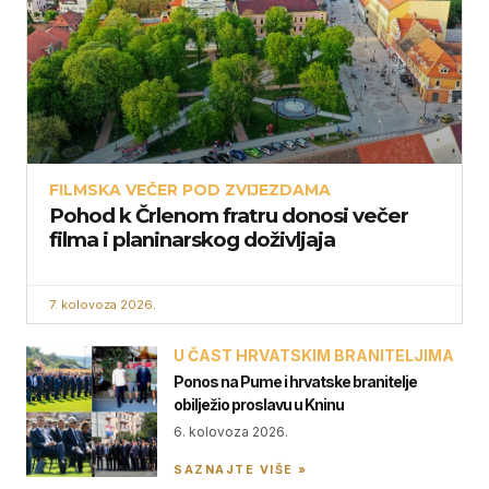
FILMSKA VEČER POD ZVIJEZDAMA
Pohod k Črlenom fratru donosi večer
filma i planinarskog doživljaja
7. kolovoza 2026.
U ČAST HRVATSKIM BRANITELJIMA
Ponos na Pume i hrvatske branitelje
obilježio proslavu u Kninu
6. kolovoza 2026.
SAZNAJTE VIŠE »