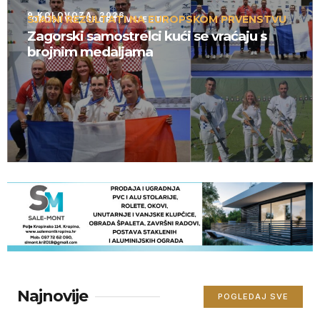
9 KOLOVOZA, 2026
SJAJNI REZULTATI NA EUROPSKOM PRVENSTVU
DRUŠTVO
,
SPORT
,
VIJESTI
Zagorski samostrelci kući se vraćaju s
brojnim medaljama
Najnovije
POGLEDAJ SVE