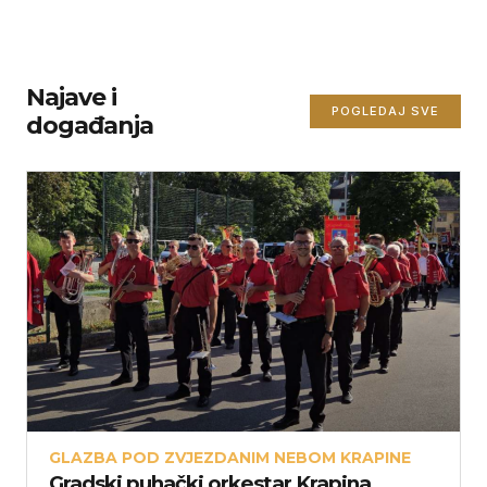
Najave i
POGLEDAJ SVE
događanja
GLAZBA POD ZVJEZDANIM NEBOM KRAPINE
Gradski puhački orkestar Krapina