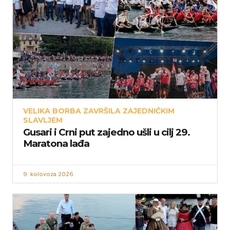
VELIKA BORBA ZAVRŠILA ZAJEDNIČKIM
SLAVLJEM
Gusari i Crni put zajedno ušli u cilj 29.
Maratona lađa
9. kolovoza 2026.