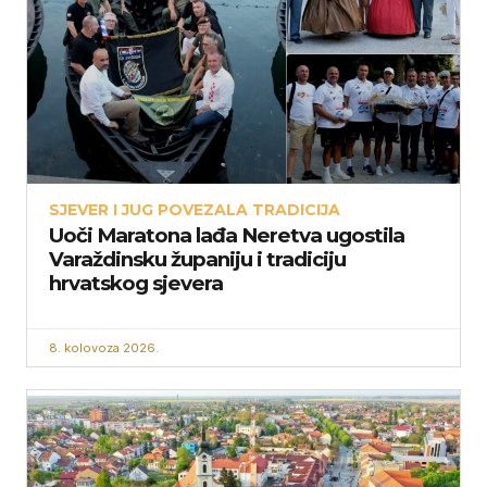
SJEVER I JUG POVEZALA TRADICIJA
Uoči Maratona lađa Neretva ugostila
Varaždinsku županiju i tradiciju
hrvatskog sjevera
8. kolovoza 2026.