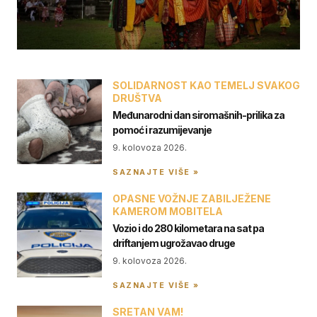
SOLIDARNOST KAO TEMELJ SVAKOG
DRUŠTVA
Međunarodni dan siromašnih-prilika za
pomoć i razumijevanje
9. kolovoza 2026.
SAZNAJTE VIŠE »
OPASNE VOŽNJE ZABILJEŽENE
KAMEROM MOBITELA
Vozio i do 280 kilometara na sat pa
driftanjem ugrožavao druge
9. kolovoza 2026.
SAZNAJTE VIŠE »
SRETAN VAM!