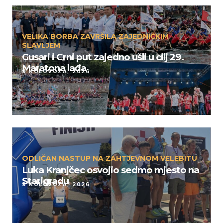
VELIKA BORBA ZAVRŠILA ZAJEDNIČKIM
SLAVLJEM
Gusari i Crni put zajedno ušli u cilj 29.
Maratona lađa
9 KOLOVOZA, 2026
ODLIČAN NASTUP NA ZAHTJEVNOM VELEBITU
Luka Kranjčec osvojio sedmo mjesto na
Starigradu
9 KOLOVOZA, 2026