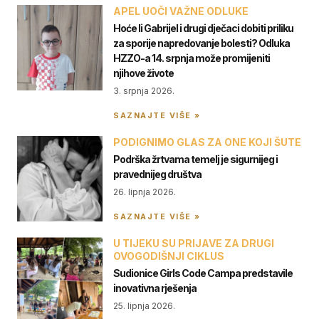
APEL UOČI VAŽNE ODLUKE
Hoće li Gabrijel i drugi dječaci dobiti priliku
za sporije napredovanje bolesti? Odluka
HZZO-a 14. srpnja može promijeniti
njihove živote
3. srpnja 2026.
SAZNAJTE VIŠE »
PODIGNIMO GLAS ZA ONE KOJI ŠUTE
Podrška žrtvama temelj je sigurnijeg i
pravednijeg društva
26. lipnja 2026.
SAZNAJTE VIŠE »
U TIJEKU SU PRIJAVE ZA DRUGI
OVOGODIŠNJI CIKLUS
Sudionice Girls Code Campa predstavile
inovativna rješenja
25. lipnja 2026.