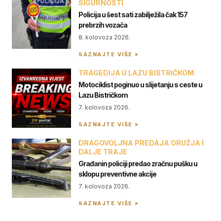
SIGURNOSTI
Policija u šest sati zabilježila čak 157
prebrzih vozača
8. kolovoza 2026.
SAZNAJTE VIŠE »
TRAGEDIJA U LAZU BISTRIČKOM
Motociklist poginuo u slijetanju s ceste u
Lazu Bistričkom
7. kolovoza 2026.
SAZNAJTE VIŠE »
DRAGOVOLJNA PREDAJA ORUŽJA I
DALJE TRAJE
Građanin policiji predao zračnu pušku u
sklopu preventivne akcije
7. kolovoza 2026.
SAZNAJTE VIŠE »