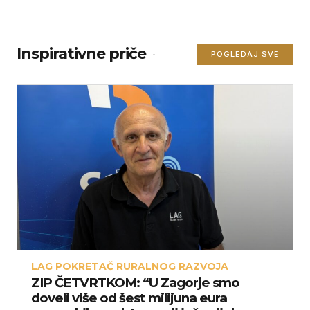
Inspirativne priče
POGLEDAJ SVE
LAG POKRETAČ RURALNOG RAZVOJA
ZIP ČETVRTKOM: “U Zagorje smo
doveli više od šest milijuna eura