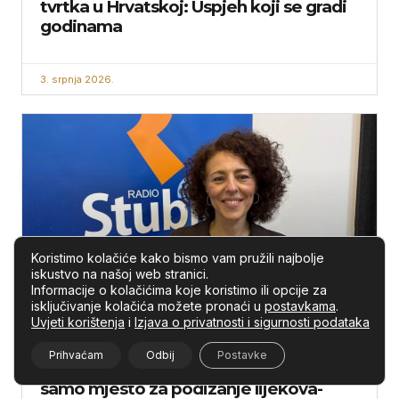
tvrtka u Hrvatskoj: Uspjeh koji se gradi
godinama
3. srpnja 2026.
Koristimo kolačiće kako bismo vam pružili najbolje
iskustvo na našoj web stranici.
Informacije o kolačićima koje koristimo ili opcije za
isključivanje kolačića možete pronaći u
postavkama
.
Uvjeti korištenja
i
Izjava o privatnosti i sigurnosti podataka
LJEKARNE U SLUŽBI ZDRAVLJA
Prihvaćam
Odbij
Postavke
ZIP ČETVRTKOM: “Ljekarne više nisu
samo mjesto za podizanje lijekova-