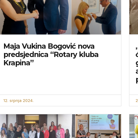
Maja Vukina Bogović nova
predsjednica “Rotary kluba
Krapina”
12. srpnja 2024.
2