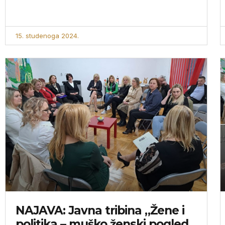
15. studenoga 2024.
NAJAVA: Javna tribina „Žene i
politika – muško ženski pogled