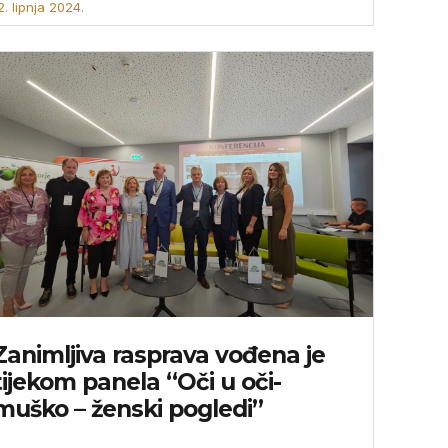
2. lipnja 2024.
Zanimljiva rasprava vođena je
tijekom panela “Oči u oči-
muško – ženski pogledi”