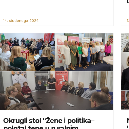
14. studenoga 2024.
1
Okrugli stol “Žene i politika–
položaj žene u ruralnim