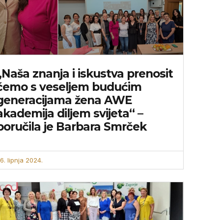
„Naša znanja i iskustva prenosit
ćemo s veseljem budućim
generacijama žena AWE
akademija diljem svijeta“ –
poručila je Barbara Smrček
6. lipnja 2024.