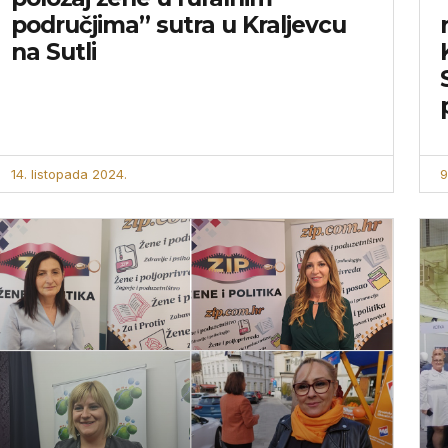
područjima” sutra u Kraljevcu
na Sutli
14. listopada 2024.
9