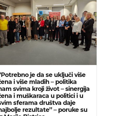
“Potrebno je da se uključi više
žena i više mladih – politika
nam svima kroji život – sinergija
žena i muškaraca u politici i u
svim sferama društva daje
najbolje rezultate” – poruke su