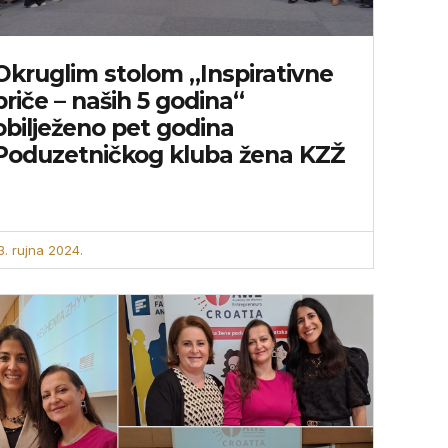
Okruglim stolom „Inspirativne
priče – naših 5 godina“
obilježeno pet godina
Poduzetničkog kluba žena KZŽ
3. rujna 2024.