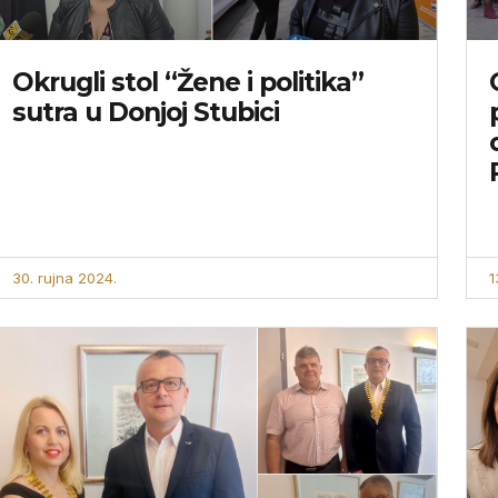
Okrugli stol “Žene i politika”
sutra u Donjoj Stubici
30. rujna 2024.
1