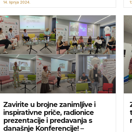
14. lipnja 2024.
1
Zavirite u brojne zanimljive i
inspirativne priče, radionice
prezentacije i predavanja s
današnje Konferencije! –