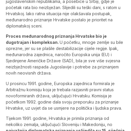
jugoslavenskim republikama, a posebice u Srbiji, gdje je
početak rata bio neizbježan. Slijedili su teški dani, s ratom u
Hrvatskoj. Iako ratna situacija nije olakšavala postupak,
međunarodno priznanje Hrvatske postalo je prioritet na
diplomatskoj sceni.
Proces međunarodnog priznanja Hrvatske bio je
dugotrajan i kompleksan.
U početku, mnoge zemlje su bile
oprezne, jer su se plašile destabilizacije cijele regije. Ipak,
međunarodna zajednica, naročito Europska unija (EU) i
Sjedinjene Američke Države (SAD), bila je sve više svjesna
neizbježnosti raspada Jugoslavije i potrebe za priznanjem
novih neovisnih država.
U prosincu 1991. godine, Europska zajednica formirala je
Arbitražnu komisiju koja je trebala razjasniti pravni status
novoformiranih država, uključujući Hrvatsku. Komisija je
početkom 1992. godine dala svoju preporuku za priznanje
Hrvatske, uz uvjet da se usmjere na politička i ljudska prava.
Tijekom 1991. godine, Hrvatska je primila priznanja od
nekoliko zemalja, uključujući Sloveniju i Makedoniju, no
najvažnija diplomatska priznanja uslijedila su 15. siječnja