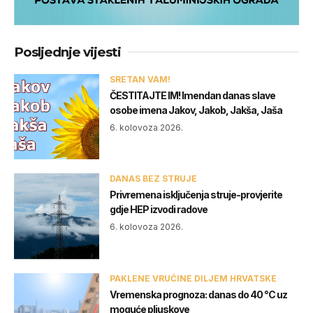
Posljednje vijesti
SRETAN VAM!
ČESTITAJTE IM! Imendan danas slave
osobe imena Jakov, Jakob, Jakša, Jaša
6. kolovoza 2026.
DANAS BEZ STRUJE
Privremena isključenja struje-provjerite
gdje HEP izvodi radove
6. kolovoza 2026.
PAKLENE VRUĆINE DILJEM HRVATSKE
Vremenska prognoza: danas do 40 °C uz
moguće pljuskove