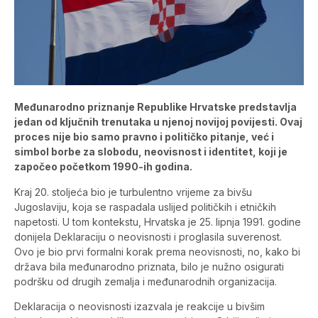
Međunarodno priznanje Republike Hrvatske predstavlja
jedan od ključnih trenutaka u njenoj novijoj povijesti. Ovaj
proces nije bio samo pravno i političko pitanje, već i
simbol borbe za slobodu, neovisnost i identitet, koji je
započeo početkom 1990-ih godina.
Kraj 20. stoljeća bio je turbulentno vrijeme za bivšu
Jugoslaviju, koja se raspadala uslijed političkih i etničkih
napetosti. U tom kontekstu, Hrvatska je 25. lipnja 1991. godine
donijela Deklaraciju o neovisnosti i proglasila suverenost.
Ovo je bio prvi formalni korak prema neovisnosti, no, kako bi
država bila međunarodno priznata, bilo je nužno osigurati
podršku od drugih zemalja i međunarodnih organizacija.
Deklaracija o neovisnosti izazvala je reakcije u bivšim