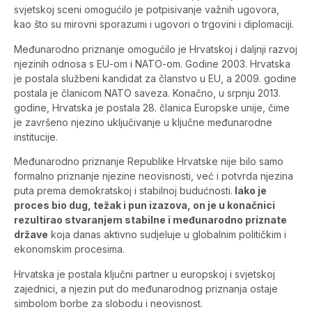
svjetskoj sceni omogućilo je potpisivanje važnih ugovora,
kao što su mirovni sporazumi i ugovori o trgovini i diplomaciji.
Međunarodno priznanje omogućilo je Hrvatskoj i daljnji razvoj
njezinih odnosa s EU-om i NATO-om. Godine 2003. Hrvatska
je postala službeni kandidat za članstvo u EU, a 2009. godine
postala je članicom NATO saveza. Konačno, u srpnju 2013.
godine, Hrvatska je postala 28. članica Europske unije, čime
je završeno njezino uključivanje u ključne međunarodne
institucije.
Međunarodno priznanje Republike Hrvatske nije bilo samo
formalno priznanje njezine neovisnosti, već i potvrda njezina
puta prema demokratskoj i stabilnoj budućnosti.
Iako je
proces bio dug, težak i pun izazova, on je u konačnici
rezultirao stvaranjem stabilne i međunarodno priznate
države
koja danas aktivno sudjeluje u globalnim političkim i
ekonomskim procesima.
Hrvatska je postala ključni partner u europskoj i svjetskoj
zajednici, a njezin put do međunarodnog priznanja ostaje
simbolom borbe za slobodu i neovisnost.