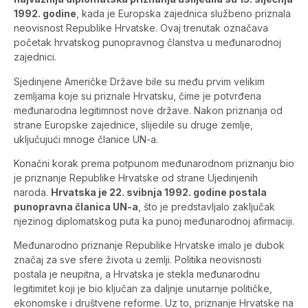
1992. godine
, kada je Europska zajednica službeno priznala
neovisnost Republike Hrvatske. Ovaj trenutak označava
početak hrvatskog punopravnog članstva u međunarodnoj
zajednici.
Sjedinjene Američke Države bile su među prvim velikim
zemljama koje su priznale Hrvatsku, čime je potvrđena
međunarodna legitimnost nove države. Nakon priznanja od
strane Europske zajednice, slijedile su druge zemlje,
uključujući mnoge članice UN-a.
Konačni korak prema potpunom međunarodnom priznanju bio
je priznanje Republike Hrvatske od strane Ujedinjenih
naroda.
Hrvatska je 22. svibnja 1992. godine postala
punopravna članica UN-a
, što je predstavljalo zaključak
njezinog diplomatskog puta ka punoj međunarodnoj afirmaciji.
Međunarodno priznanje Republike Hrvatske imalo je dubok
značaj za sve sfere života u zemlji. Politika neovisnosti
postala je neupitna, a Hrvatska je stekla međunarodnu
legitimitet koji je bio ključan za daljnje unutarnje političke,
ekonomske i društvene reforme. Uz to, priznanje Hrvatske na