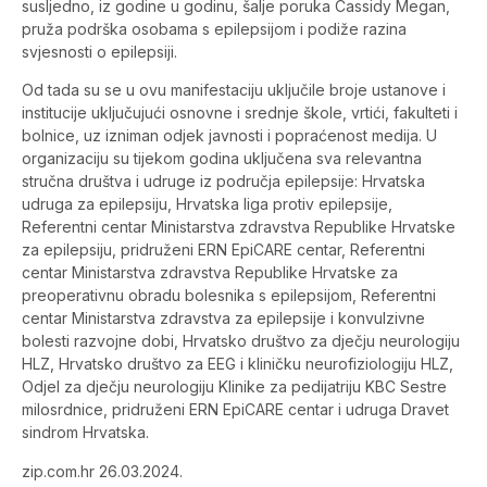
susljedno, iz godine u godinu, šalje poruka Cassidy Megan,
pruža podrška osobama s epilepsijom i podiže razina
svjesnosti o epilepsiji.
Od tada su se u ovu manifestaciju uključile broje ustanove i
institucije uključujući osnovne i srednje škole, vrtići, fakulteti i
bolnice, uz izniman odjek javnosti i popraćenost medija. U
organizaciju su tijekom godina uključena sva relevantna
stručna društva i udruge iz područja epilepsije: Hrvatska
udruga za epilepsiju, Hrvatska liga protiv epilepsije,
Referentni centar Ministarstva zdravstva Republike Hrvatske
za epilepsiju, pridruženi ERN EpiCARE centar, Referentni
centar Ministarstva zdravstva Republike Hrvatske za
preoperativnu obradu bolesnika s epilepsijom, Referentni
centar Ministarstva zdravstva za epilepsije i konvulzivne
bolesti razvojne dobi, Hrvatsko društvo za dječju neurologiju
HLZ, Hrvatsko društvo za EEG i kliničku neurofiziologiju HLZ,
Odjel za dječju neurologiju Klinike za pedijatriju KBC Sestre
milosrdnice, pridruženi ERN EpiCARE centar i udruga Dravet
sindrom Hrvatska.
zip.com.hr 26.03.2024.