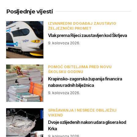
Posljednje vijesti
IZVANREDNI DOGAĐAJ ZAUSTAVIO
ŽELJEZNIČKI PROMET
Vlak prema Rijeci zaustavljen kod Škrljeva
9. kolovoza 2026.
POMOĆ OBITELJIMA PRED NOVU
ŠKOLSKU GODINU
Krapinsko-zagorska županija financira
nabavu radnih bilježnica
9. kolovoza 2026.
SPAŠAVANJA I NESREĆE OBILJEŽILI
VIKEND
Dvoje ozlijeđenih nakon udara glisera kod
Krka
9. kolovoza 2026.