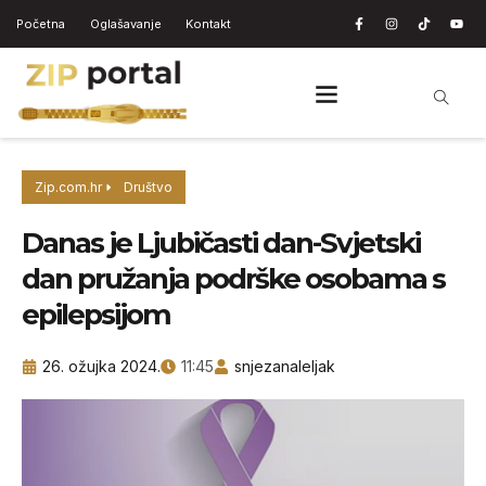
Početna
Oglašavanje
Kontakt
Zip.com.hr
Društvo
Danas je Ljubičasti dan-Svjetski
dan pružanja podrške osobama s
epilepsijom
26. ožujka 2024.
11:45
snjezanaleljak