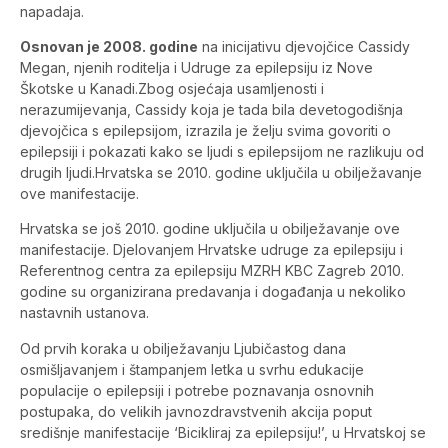
napadaja.
Osnovan je 2008. godine
na inicijativu djevojčice Cassidy
Megan, njenih roditelja i Udruge za epilepsiju iz Nove
Škotske u Kanadi.Zbog osjećaja usamljenosti i
nerazumijevanja, Cassidy koja je tada bila devetogodišnja
djevojčica s epilepsijom, izrazila je želju svima govoriti o
epilepsiji i pokazati kako se ljudi s epilepsijom ne razlikuju od
drugih ljudi.Hrvatska se 2010. godine uključila u obilježavanje
ove manifestacije.
Hrvatska se još 2010. godine uključila u obilježavanje ove
manifestacije. Djelovanjem Hrvatske udruge za epilepsiju i
Referentnog centra za epilepsiju MZRH KBC Zagreb 2010.
godine su organizirana predavanja i događanja u nekoliko
nastavnih ustanova.
Od prvih koraka u obilježavanju Ljubičastog dana
osmišljavanjem i štampanjem letka u svrhu edukacije
populacije o epilepsiji i potrebe poznavanja osnovnih
postupaka, do velikih javnozdravstvenih akcija poput
središnje manifestacije ‘Bicikliraj za epilepsiju!’, u Hrvatskoj se