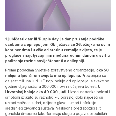
‘Ljubičasti dan’ ili ‘Purple day’ je dan pružanja podrške
osobama s epilepsijom. Obilježava se 26. ožujka na svim
kontinentima i u više od stotinu zemalja svijeta, te je
proglašen najutjecajnijim međunarodnim danom u svrhu
podizanja razine osviještenosti o epilepsiji.
Prema podacima Svjetske zdravstvene organizacije,
oko 50
milijuna ljudi širom svijeta ima epilepsiju.
Procjenjuje se
da šest milijuna ljudi u Europi boluje od epilepsije, a svake se
godine dijagnosticira 300.000 novih slučajeva bolesti.
U
Hrvatskoj boluje oko 40.000 ljudi.
Uzroci nastanka bolesti i
simptomi izrazito su raznoliki – u odrasloj dobi najčešći su
uzroci moždani udari, ozljede glave, tumori i infekcije
središnjeg živčanog sustava. Nasljedna predispozicija, tj.
genetski čimbenici također imaju ulogu u pojavi epileptičkih