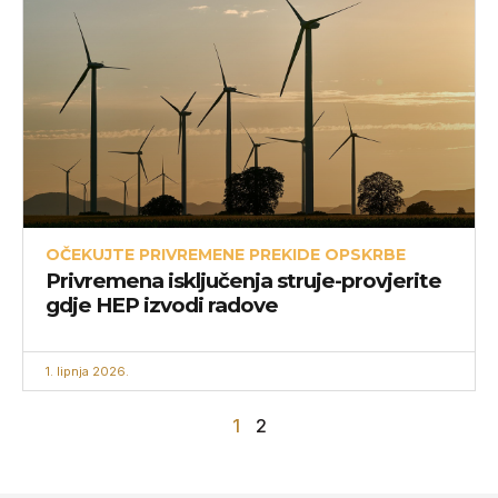
OČEKUJTE PRIVREMENE PREKIDE OPSKRBE
Privremena isključenja struje-provjerite
gdje HEP izvodi radove
1. lipnja 2026.
1
2