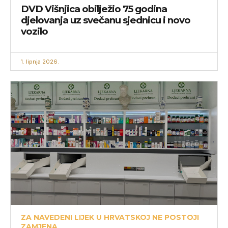
DVD Višnjica obilježio 75 godina
djelovanja uz svečanu sjednicu i novo
vozilo
1. lipnja 2026.
ZA NAVEDENI LIJEK U HRVATSKOJ NE POSTOJI
ZAMJENA