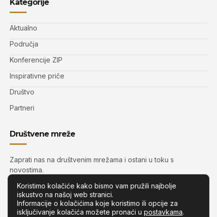
Kategorije
Aktualno
Područja
Konferencije ZIP
Inspirativne priče
Društvo
Partneri
Društvene mreže
Zaprati nas na društvenim mrežama i ostani u toku s
novostima.
Koristimo kolačiće kako bismo vam pružili najbolje
iskustvo na našoj web stranici.
Informacije o kolačićima koje koristimo ili opcije za
isključivanje kolačića možete pronaći u
postavkama
.