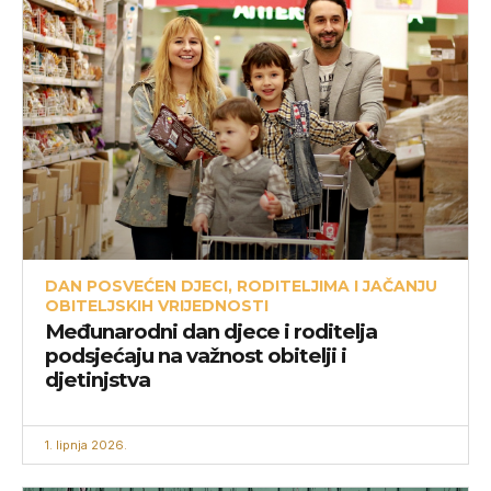
DAN POSVEĆEN DJECI, RODITELJIMA I JAČANJU
OBITELJSKIH VRIJEDNOSTI
Međunarodni dan djece i roditelja
podsjećaju na važnost obitelji i
djetinjstva
1. lipnja 2026.