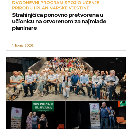
DVODNEVNI PROGRAM SPOJIO UČENJE,
PRIRODU I PLANINARSKE VJEŠTINE
Strahinjčica ponovno pretvorena u
učionicu na otvorenom za najmlađe
planinare
1. lipnja 2026.