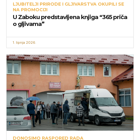
LJUBITELJI PRIRODE I GLJIVARSTVA OKUPILI SE
NA PROMOCIJI
U Zaboku predstavljena knjiga “365 priča
o gljivama”
1. lipnja 2026.
DONOSIMO RASPORED RADA