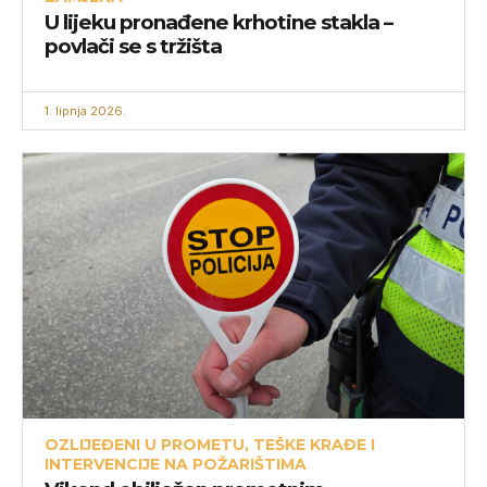
U lijeku pronađene krhotine stakla –
povlači se s tržišta
1. lipnja 2026.
OZLIJEĐENI U PROMETU, TEŠKE KRAĐE I
INTERVENCIJE NA POŽARIŠTIMA