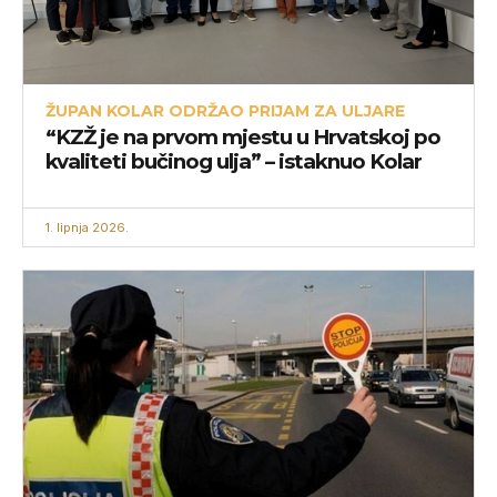
ŽUPAN KOLAR ODRŽAO PRIJAM ZA ULJARE
“KZŽ je na prvom mjestu u Hrvatskoj po
kvaliteti bučinog ulja” – istaknuo Kolar
1. lipnja 2026.