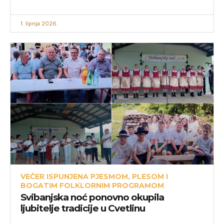
1. lipnja 2026.
VEČER ISPUNJENA PJESMOM, PLESOM I
BOGATIM FOLKLORNIM PROGRAMOM
Svibanjska noć ponovno okupila
ljubitelje tradicije u Cvetlinu