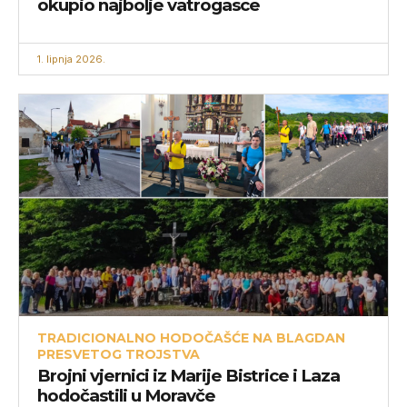
okupio najbolje vatrogasce
1. lipnja 2026.
TRADICIONALNO HODOČAŠĆE NA BLAGDAN
PRESVETOG TROJSTVA
Brojni vjernici iz Marije Bistrice i Laza
hodočastili u Moravče