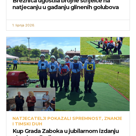
Breznica ugostila brojne strijelce na
natjecanju u gađanju glinenih golubova
1. lipnja 2026.
NATJECATELJI POKAZALI SPREMNOST, ZNANJE
I TIMSKI DUH
Kup Grada Zaboka u jubilarnom izdanju