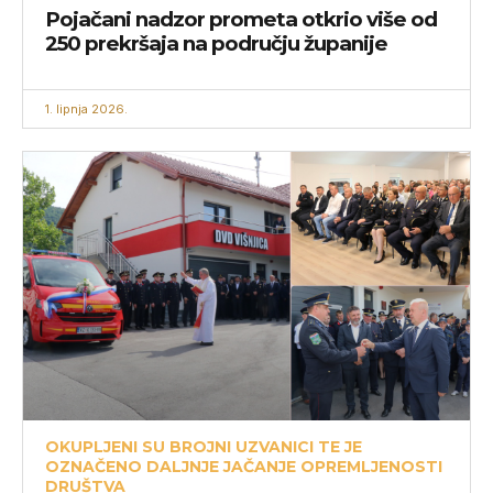
Pojačani nadzor prometa otkrio više od
250 prekršaja na području županije
1. lipnja 2026.
OKUPLJENI SU BROJNI UZVANICI TE JE
OZNAČENO DALJNJE JAČANJE OPREMLJENOSTI
DRUŠTVA