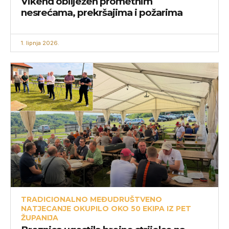
Vikend obilježen prometnim
nesrećama, prekršajima i požarima
1. lipnja 2026.
TRADICIONALNO MEĐUDRUŠTVENO
NATJECANJE OKUPILO OKO 50 EKIPA IZ PET
ŽUPANIJA