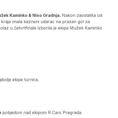
užek Kaminko & Nixo Gradnja.
Nakon zaostatka od
e kraja imala kazneni udarac na prazan gol za
prolaz u četvrtfinale izborila je ekipa Mužek Kaminko
jbolje ekipe turnira.
le
pobjedom nad ekipom R Cars Pregrada.