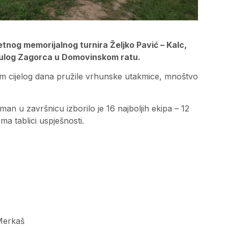
nog memorijalnog turnira Željko Pavić – Kalc,
ginulog Zagorca u Domovinskom ratu.
kom cijelog dana pružile vrhunske utakmice, mnoštvo
an u završnicu izborilo je 16 najboljih ekipa – 12
a tablici uspješnosti.
Merkaš