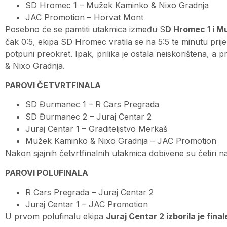
SD Hromec 1 – Mužek Kaminko & Nixo Gradnja
JAC Promotion – Horvat Mont
Posebno će se pamtiti utakmica između S
D Hromec 1 i M
čak 0:5, ekipa SD Hromec vratila se na 5:5 te minutu prij
potpuni preokret. Ipak, prilika je ostala neiskorištena, a 
& Nixo Gradnja.
PAROVI ČETVRTFINALA
SD Đurmanec 1 – R Cars Pregrada
SD Đurmanec 2 – Juraj Centar 2
Juraj Centar 1 – Graditeljstvo Merkaš
Mužek Kaminko & Nixo Gradnja – JAC Promotion
Nakon sjajnih četvrtfinalnih utakmica dobivene su četiri na
PAROVI POLUFINALA
R Cars Pregrada – Juraj Centar 2
Juraj Centar 1 – JAC Promotion
U prvom polufinalu ekipa
Juraj Centar 2 izborila je fina