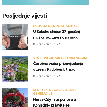
Posljednje vijesti
POLICIJA GA DOBRO POZNAJE
U Zaboku uhićen 37-godišnji
muškarac, završio na sudu
5. kolovoza 2026.
VEČER PRIČA POD LJETNIM NEBOM
Čarobna večer pripovijedanja
stiže na Radobojski trnac
5. kolovoza 2026.
SPORTSKI DOGAĐAJ ZA SVE
GENERACIJE
Horse City Trail ponovo u
Konjščini – prijavite se