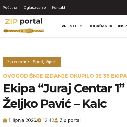
Početna
Oglašavanje
Kontakt
VIJESTI
DOGAĐANJA
INSP
Zip.com.hr
Sport
,
Vijesti
OVOGODIŠNJE IZDANJE OKUPILO JE 36 EKIPA
Ekipa “Juraj Centar 1”
Željko Pavić – Kalc
1. lipnja 2026.
12:42
Zip portal