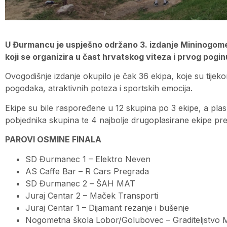
U Đurmancu je uspješno održano 3. izdanje Mininogomet
koji se organizira u čast hrvatskog viteza i prvog po
Ovogodišnje izdanje okupilo je čak 36 ekipa, koje su tije
pogodaka, atraktivnih poteza i sportskih emocija.
Ekipe su bile raspoređene u 12 skupina po 3 ekipe, a plasm
pobjednika skupina te 4 najbolje drugoplasirane ekipe prem
PAROVI OSMINE FINALA
SD Đurmanec 1 – Elektro Neven
AS Caffe Bar – R Cars Pregrada
SD Đurmanec 2 – ŠAH MAT
Juraj Centar 2 – Maček Transporti
Juraj Centar 1 – Dijamant rezanje i bušenje
Nogometna škola Lobor/Golubovec – Graditeljstvo 