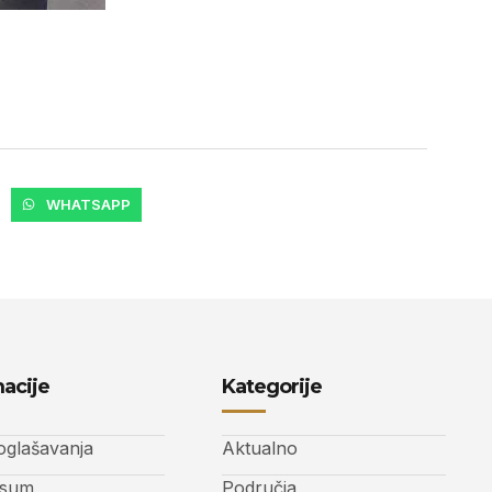
WHATSAPP
acije
Kategorije
 oglašavanja
Aktualno
ssum
Područja