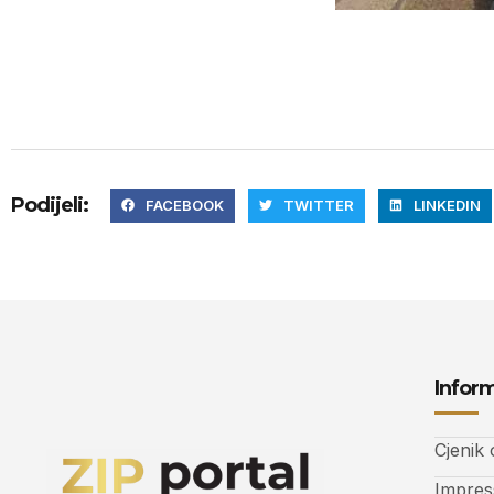
Podijeli:
FACEBOOK
TWITTER
LINKEDIN
Inform
Cjenik
Impre