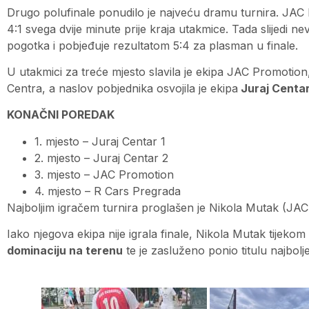
Drugo polufinale ponudilo je najveću dramu turnira. JAC 
4:1 svega dvije minute prije kraja utakmice. Tada slijedi ne
pogotka i pobjeđuje rezultatom 5:4 za plasman u finale.
U utakmici za treće mjesto slavila je ekipa JAC Promotion,
Centra, a naslov pobjednika osvojila je ekipa
Juraj Centar
KONAČNI POREDAK
1. mjesto – Juraj Centar 1
2. mjesto – Juraj Centar 2
3. mjesto – JAC Promotion
4. mjesto – R Cars Pregrada
Najboljim igračem turnira proglašen je Nikola Mutak (JA
Iako njegova ekipa nije igrala finale, Nikola Mutak tijekom 
dominaciju na terenu
te je zasluženo ponio titulu najbolje