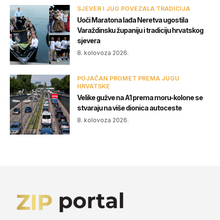
SJEVER I JUG POVEZALA TRADICIJA
Uoči Maratona lađa Neretva ugostila
Varaždinsku županiju i tradiciju hrvatskog
sjevera
8. kolovoza 2026.
POJAČAN PROMET PREMA JUGU
HRVATSKE
Velike gužve na A1 prema moru-kolone se
stvaraju na više dionica autoceste
8. kolovoza 2026.