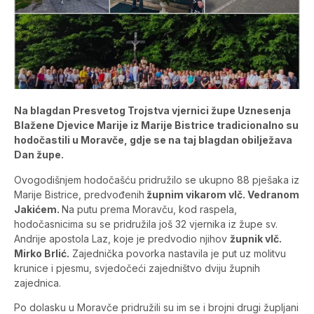
Na blagdan Presvetog Trojstva vjernici župe Uznesenja
Blažene Djevice Marije iz Marije Bistrice tradicionalno su
hodočastili u Moravče, gdje se na taj blagdan obilježava
Dan župe.
Ovogodišnjem hodočašću pridružilo se ukupno 88 pješaka iz
Marije Bistrice, predvođenih
župnim vikarom vlč. Vedranom
Jakićem.
Na putu prema Moravču, kod raspela,
hodočasnicima su se pridružila još 32 vjernika iz župe sv.
Andrije apostola Laz, koje je predvodio njihov
župnik vlč.
Mirko Brlić.
Zajednička povorka nastavila je put uz molitvu
krunice i pjesmu, svjedočeći zajedništvo dviju župnih
zajednica.
Po dolasku u Moravče pridružili su im se i brojni drugi župljani