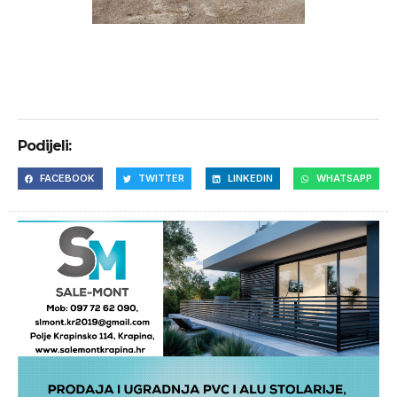
Podijeli:
FACEBOOK
TWITTER
LINKEDIN
WHATSAPP