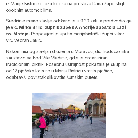
iz Marije Bistrice i Laza koji su na proslavu Dana župe stigli
osobnim automobilima.
Središnje misno slavlje održano je u 9.30 sati, a predvodio ga
je
vlč. Mirko Brlić, župnik župe sv. Andrije apostola Laz i
sv. Mateja.
Propovijed je uputio marijabistrički župni vikar
vlč. Vedran Jakić.
Nakon misnog slavlja i druženja u Moravču, dio hodočasnika
zaustavio se kod Vile Vladimir, gdje je organiziran
tradicionalni piknik. Posebnu ustrajnost pokazala je skupina
od 12 pješaka koja se u Mariju Bistricu vratila pješice,
odabravši povratak slikovitim šumskim putem.