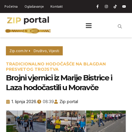
Početna
Oglašavanje
Kontakt
Zip.com.hr
Društvo
,
Vijesti
TRADICIONALNO HODOČAŠĆE NA BLAGDAN
PRESVETOG TROJSTVA
Brojni vjernici iz Marije Bistrice i
Laza hodočastili u Moravče
1. lipnja 2026.
08:39
Zip portal