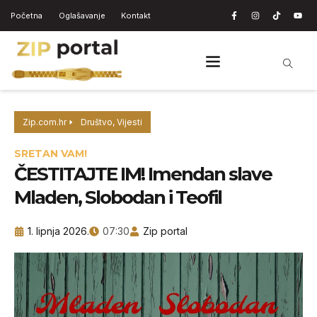
Početna
Oglašavanje
Kontakt
Zip.com.hr
Društvo
,
Vijesti
SRETAN VAM!
ČESTITAJTE IM! Imendan slave
Mladen, Slobodan i Teofil
1. lipnja 2026.
07:30
Zip portal