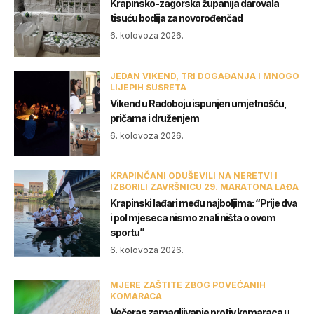
Krapinsko-zagorska županija darovala
tisuću bodija za novorođenčad
6. kolovoza 2026.
JEDAN VIKEND, TRI DOGAĐANJA I MNOGO
LIJEPIH SUSRETA
Vikend u Radoboju ispunjen umjetnošću,
pričama i druženjem
6. kolovoza 2026.
KRAPINČANI ODUŠEVILI NA NERETVI I
IZBORILI ZAVRŠNICU 29. MARATONA LAĐA
Krapinski lađari među najboljima: “Prije dva
i pol mjeseca nismo znali ništa o ovom
sportu”
6. kolovoza 2026.
MJERE ZAŠTITE ZBOG POVEĆANIH
KOMARACA
Večeras zamagljivanje protiv komaraca u