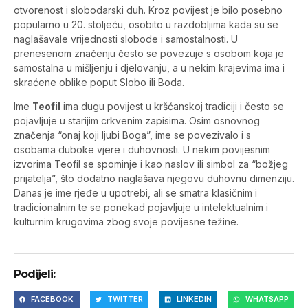
otvorenost i slobodarski duh. Kroz povijest je bilo posebno
popularno u 20. stoljeću, osobito u razdobljima kada su se
naglašavale vrijednosti slobode i samostalnosti. U
prenesenom značenju često se povezuje s osobom koja je
samostalna u mišljenju i djelovanju, a u nekim krajevima ima i
skraćene oblike poput Slobo ili Boda.
Ime
Teofil
ima dugu povijest u kršćanskoj tradiciji i često se
pojavljuje u starijim crkvenim zapisima. Osim osnovnog
značenja “onaj koji ljubi Boga”, ime se povezivalo i s
osobama duboke vjere i duhovnosti. U nekim povijesnim
izvorima Teofil se spominje i kao naslov ili simbol za “božjeg
prijatelja”, što dodatno naglašava njegovu duhovnu dimenziju.
Danas je ime rjeđe u upotrebi, ali se smatra klasičnim i
tradicionalnim te se ponekad pojavljuje u intelektualnim i
kulturnim krugovima zbog svoje povijesne težine.
Podijeli:
FACEBOOK
TWITTER
LINKEDIN
WHATSAPP