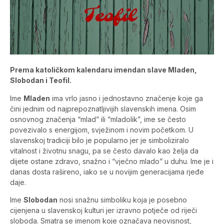
Prema katoličkom kalendaru imendan slave Mladen,
Slobodan i Teofil.
Ime
Mladen
ima vrlo jasno i jednostavno značenje koje ga
čini jednim od najprepoznatljivijih slavenskih imena. Osim
osnovnog značenja “mlad” ili “mladolik”, ime se često
povezivalo s energijom, svježinom i novim početkom. U
slavenskoj tradiciji bilo je popularno jer je simboliziralo
vitalnost i životnu snagu, pa se često davalo kao želja da
dijete ostane zdravo, snažno i “vječno mlado” u duhu. Ime je i
danas dosta rašireno, iako se u novijim generacijama rjeđe
daje.
Ime
Slobodan
nosi snažnu simboliku koja je posebno
cijenjena u slavenskoj kulturi jer izravno potječe od riječi
sloboda. Smatra se imenom koje označava neovisnost,