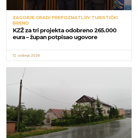
ZAGORJE GRADI PREPOZNATLJIV TURISTIČKI
BREND
KZŽ za tri projekta odobreno 265.000
eura – župan potpisao ugovore
12. svibnja 2026.