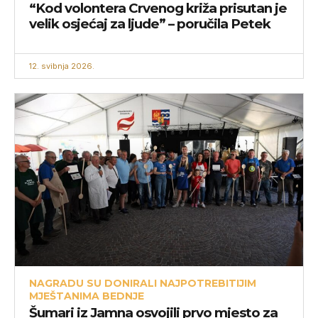
“Kod volontera Crvenog križa prisutan je
velik osjećaj za ljude” – poručila Petek
12. svibnja 2026.
NAGRADU SU DONIRALI NAJPOTREBITIJIM
MJEŠTANIMA BEDNJE
Šumari iz Jamna osvojili prvo mjesto za