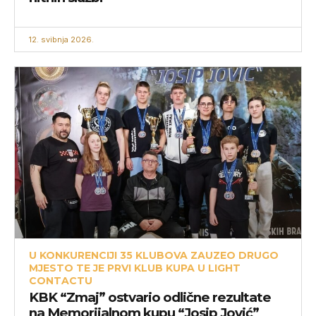
12. svibnja 2026.
U KONKURENCIJI 35 KLUBOVA ZAUZEO DRUGO
MJESTO TE JE PRVI KLUB KUPA U LIGHT
CONTACTU
KBK “Zmaj” ostvario odlične rezultate
na Memorijalnom kupu “Josip Jović”