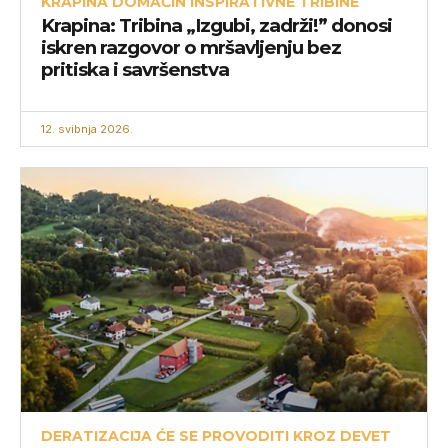
KRAPINA DOMAĆIN INSPIRATIVNE TRIBINE
Krapina: Tribina „Izgubi, zadrži!” donosi
iskren razgovor o mršavljenju bez
pritiska i savršenstva
12. svibnja 2026.
DERATIZACIJA ĆE SE PROVODITI KROZ DEVET