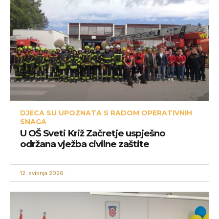
DJECA SU UPOZNATA S RADOM OPERATIVNIH
SNAGA
U OŠ Sveti Križ Začretje uspješno
održana vježba civilne zaštite
12. svibnja 2026.