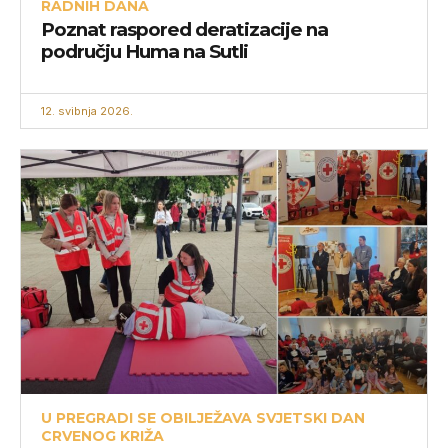
RADNIH DANA
Poznat raspored deratizacije na
području Huma na Sutli
12. svibnja 2026.
U PREGRADI SE OBILJEŽAVA SVJETSKI DAN
CRVENOG KRIŽA