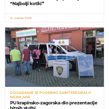
“Najbolji kotlić”
12. svibnja 2026.
DOGAĐANJE JE POSEBNO ZAINTERESIRALO
NAJMLAĐE
PU krapinsko-zagorska dio prezentacije
hitnih službi