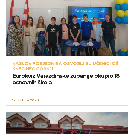
NASLOV POBJEDNIKA OSVOJILI SU UČENICI OŠ
KNEGINEC GORNJI
Eurokviz Varaždinske županije okupio 18
osnovnih škola
12. svibnja 2026.