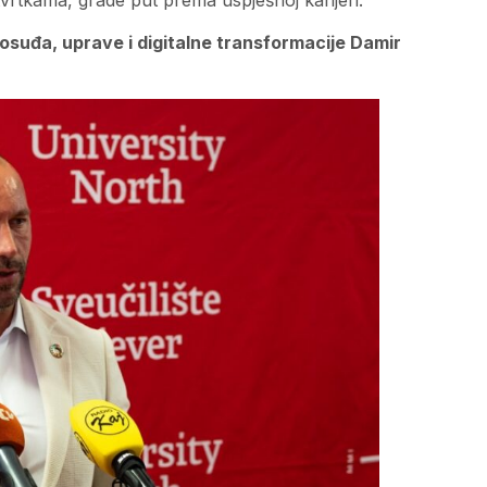
vrtkama, grade put prema uspješnoj karijeri.
osuđa, uprave i digitalne transformacije Damir