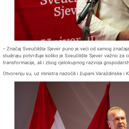
– Značaj Sveučilišta Sjever puno je veći od samog značaja
studiraju potvrđuje koliko je Sveučilište Sjever važno za c
transformacije, ali i zbog cjelokupnog razvoja gospodarstv
Otvorenju su, uz ministra nazočili i župani Varaždinske i 