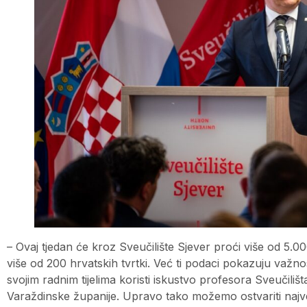
– Ovaj tjedan će kroz Sveučilište Sjever proći više od 5.0
više od 200 hrvatskih tvrtki. Već ti podaci pokazuju važ
svojim radnim tijelima koristi iskustvo profesora Sveučiliš
Varaždinske županije. Upravo tako možemo ostvariti najve