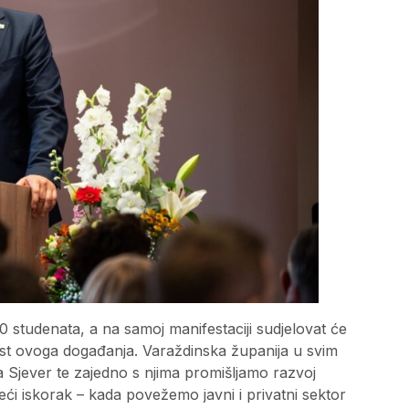
00 studenata, a na samoj manifestaciji sudjelovat će
nost ovoga događanja. Varaždinska županija u svim
ta Sjever te zajedno s njima promišljamo razvoj
ći iskorak – kada povežemo javni i privatni sektor