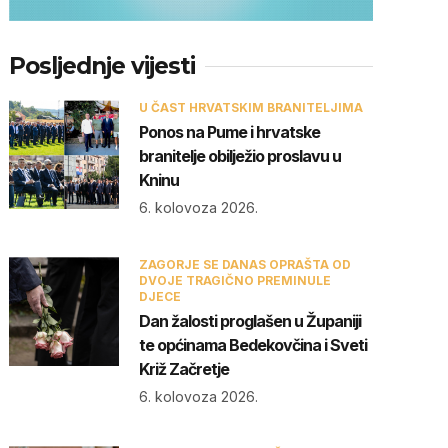
Posljednje vijesti
U ČAST HRVATSKIM BRANITELJIMA
Ponos na Pume i hrvatske
branitelje obilježio proslavu u
Kninu
6. kolovoza 2026.
ZAGORJE SE DANAS OPRAŠTA OD
DVOJE TRAGIČNO PREMINULE
DJECE
Dan žalosti proglašen u Županiji
te općinama Bedekovčina i Sveti
Križ Začretje
6. kolovoza 2026.