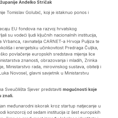
županije Anđelko Stričak
je Tomislav Golubić, koji je istaknuo ponos i
jecaju EU fondova na razvoj hrvatskog
li su vodeći ljudi ključnih nacionalnih institucija,
 Vrbanca, ravnatelja CARNET-a Hrvoja Puljiza te
 okoliša i energetsku učinkovitost Predraga Čuljka,
eško povlačenje europskih sredstava mijenja lice
 Ministarstva znanosti, obrazovanja i mladih, Zrinka
je, Ministarstvo rada, mirovinskog sustava, obitelji i
e Luka Novosel, glavni savjetnik u Ministarstvu
a Sveučilišta Sjever predstaviti
mogućnosti koje
 znali.
n međunarodni iskorak kroz startup natjecanje u
di konzorcij od sedam institucija iz šest europskih