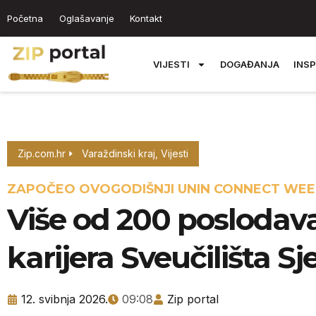
Početna
Oglašavanje
Kontakt
VIJESTI
DOGAĐANJA
INSP
Zip.com.hr
Varaždinski kraj
,
Vijesti
ZAPOČEO OVOGODIŠNJI UNIN CONNECT WEE
Više od 200 posloda
karijera Sveučilišta Sj
12. svibnja 2026.
09:08
Zip portal