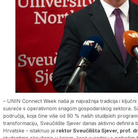
– UNIN Connect Week naša je najvažnija tradicija i ključ
susreće s operativnom snagom gospodarskog sektora. Sa 
područja, koja čine više od 90 % naših studijskih programa,
transformaciju, Sveučilište Sjever danas aktivno definira bu
Hrvatske – istaknuo je
rektor Sveučilišta Sjever, prof. d