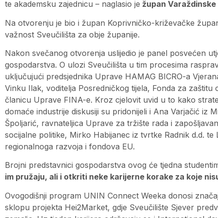
te akademsku zajednicu – naglasio je
župan Varaždinske 
Na otvorenju je bio i župan Koprivničko-križevačke župani
važnost Sveučilišta za obje županije.
Nakon svečanog otvorenja uslijedio je panel posvećen ut
gospodarstva. O ulozi Sveučilišta u tim procesima raspravlja
uključujući predsjednika Uprave HAMAG BICRO-a Vjerana
Vinku Ilak, voditelja Posredničkog tijela, Fonda za zaštitu
članicu Uprave FINA-e. Kroz cjelovit uvid u to kako strat
domaće industrije diskusiji su pridonijeli i Ana Varjačić iz
Špoljarić, ravnateljica Uprave za tržište rada i zapošljavan
socijalne politike, Mirko Habijanec iz tvrtke Radnik d.d. t
regionalnoga razvoja i fondova EU.
Brojni predstavnici gospodarstva ovog će tjedna studentim
im pružaju, ali i otkriti neke karijerne korake za koje nisu
Ovogodišnji program UNIN Connect Weeka donosi značaja
sklopu projekta Hei2Market, gdje Sveučilište Sjever predvo