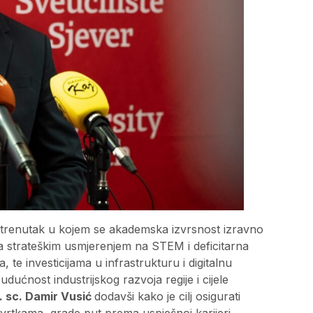
ni trenutak u kojem se akademska izvrsnost izravno
strateškim usmjerenjem na STEM i deficitarna
 te investicijama u infrastrukturu i digitalnu
dućnost industrijskog razvoja regije i cijele
r. sc. Damir Vusić
dodavši kako je cilj osigurati