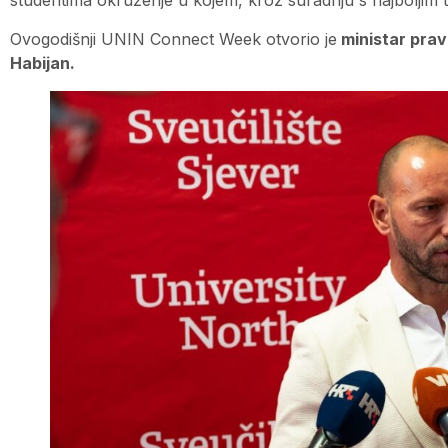
studentima okruženje u kojem, kroz suradnju s najboljim t
Ovogodišnji UNIN Connect Week otvorio je
ministar prav
Habijan.