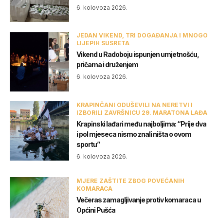
6. kolovoza 2026.
JEDAN VIKEND, TRI DOGAĐANJA I MNOGO
LIJEPIH SUSRETA
Vikend u Radoboju ispunjen umjetnošću,
pričama i druženjem
6. kolovoza 2026.
KRAPINČANI ODUŠEVILI NA NERETVI I
IZBORILI ZAVRŠNICU 29. MARATONA LAĐA
Krapinski lađari među najboljima: “Prije dva
i pol mjeseca nismo znali ništa o ovom
sportu”
6. kolovoza 2026.
MJERE ZAŠTITE ZBOG POVEĆANIH
KOMARACA
Večeras zamagljivanje protiv komaraca u
Općini Pušća