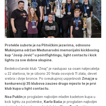
Protekle subote je na Plitvičkim jezerima, odnosno
Mukinjama održan Međunarodni memorijalni kickboxing
kup “Josip Jović” u pointfightingu, light contactu i kick
lightu za sve dobne skupine.
Bedekovčanski klub “Zmaj” je nastupao sa osam natjecatelja
u 22 startova, te je izborio 20 finala osvojivši 11 zlata, devet
srebra i dvije bronce. Po sveukupnoj uspješnosti
Zmaj je u
konkurenciji 35 klubova zauzeo drugo mjesto te je prvi
klub kupa u light contactu.
Noa Puklin
je proglašen najboljim mlađim kadetom kupa u
kick lightu za početnike,
Karlo Baša
je proglašen najboljim