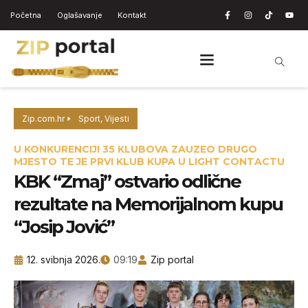
Početna
Oglašavanje
Kontakt
Zip.com.hr
Sport
,
Vijesti
U KONKURENCIJI 35 KLUBOVA ZAUZEO DRUGO
MJESTO TE JE PRVI KLUB KUPA U LIGHT CONTACTU
KBK “Zmaj” ostvario odlične
rezultate na Memorijalnom kupu
“Josip Jović”
12. svibnja 2026.
09:19
Zip portal