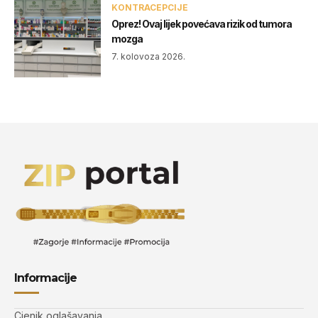
KONTRACEPCIJE
Oprez! Ovaj lijek povećava rizik od tumora
mozga
7. kolovoza 2026.
Informacije
Cjenik oglašavanja