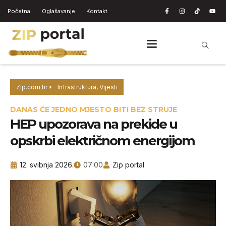
Početna
Oglašavanje
Kontakt
Zip.com.hr
Infrastruktura
,
Vijesti
DANAS ĆE JEDNO MJESTO BITI BEZ STRUJE
HEP upozorava na prekide u
opskrbi električnom energijom
12. svibnja 2026.
07:00
Zip portal