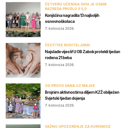
ČETVERO UČENIKA SVIH JE OSAM
RAZREDA PROŠLO S 5,0
Konjščina nagradila 13 najboljih
osnovnoškolaca
7. kolovoza 2026.
ČESTITKE RODITELJIMA!
Najslađe vijesti! U OB Zabok protekli tjedan
rođena 21 beba
7. kolovoza 2026.
OD PRVOG DANA UZ MAJKE
Brojnim aktivnostima diljem KZŽ obilježen
Svjetski tjedan dojenja
7. kolovoza 2026.
VAŽNO UPOZORENJE ZA KORISNICE