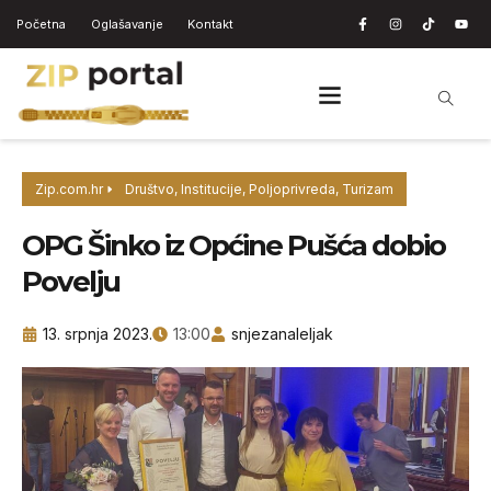
Početna
Oglašavanje
Kontakt
Zip.com.hr
Društvo
,
Institucije
,
Poljoprivreda
,
Turizam
OPG Šinko iz Općine Pušća dobio
Povelju
13. srpnja 2023.
13:00
snjezanaleljak