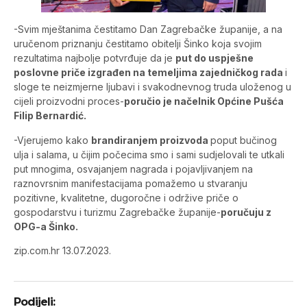
-Svim mještanima čestitamo Dan Zagrebačke županije, a na
uručenom priznanju čestitamo obitelji Šinko koja svojim
rezultatima najbolje potvrđuje da je
put do uspješne
poslovne priče izgrađen na temeljima zajedničkog rada
i
sloge te neizmjerne ljubavi i svakodnevnog truda uloženog u
cijeli proizvodni proces-
poručio je načelnik Općine Pušća
Filip Bernardić.
-Vjerujemo kako
brandiranjem proizvoda
poput bučinog
ulja i salama, u čijim počecima smo i sami sudjelovali te utkali
put mnogima, osvajanjem nagrada i pojavljivanjem na
raznovrsnim manifestacijama pomažemo u stvaranju
pozitivne, kvalitetne, dugoročne i održive priče o
gospodarstvu i turizmu Zagrebačke županije-
poručuju z
OPG-a Šinko.
zip.com.hr 13.07.2023.
Podijeli: