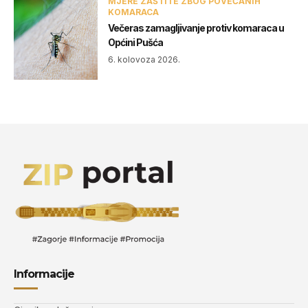
MJERE ZAŠTITE ZBOG POVEĆANIH
KOMARACA
Večeras zamagljivanje protiv komaraca u
Općini Pušća
6. kolovoza 2026.
Informacije