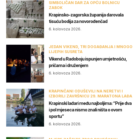
SIMBOLIČAN DAR ZA OPĆU BOLNICU
ZABOK
Krapinsko-zagorska županija darovala
tisuću bodija za novorođenčad
6. kolovoza 2026.
JEDAN VIKEND, TRI DOGAĐANJA I MNOGO
LIJEPIH SUSRETA
Vikend u Radoboju ispunjen umjetnošću,
pričama i druženjem
6. kolovoza 2026.
KRAPINČANI ODUŠEVILI NA NERETVI I
IZBORILI ZAVRŠNICU 29. MARATONA LAĐA
Krapinski lađari među najboljima: “Prije dva
i pol mjeseca nismo znali ništa o ovom
sportu”
6. kolovoza 2026.