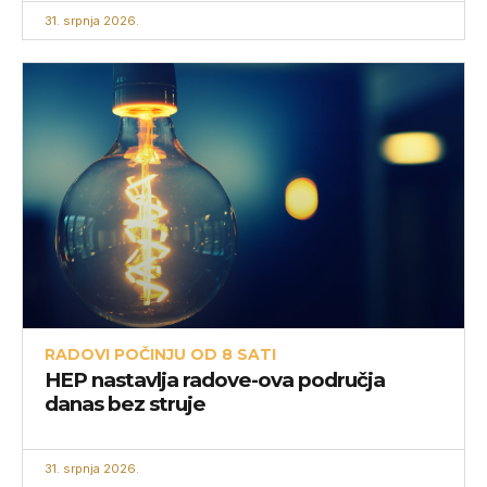
31. srpnja 2026.
RADOVI POČINJU OD 8 SATI
HEP nastavlja radove-ova područja
danas bez struje
31. srpnja 2026.