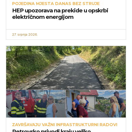
POJEDINA MJESTA DANAS BEZ STRUJE
HEP upozorava na prekide u opskrbi
električnom energijom
27. srpnja 2026.
ZAVRŠAVAJU VAŽNI INFRASTRUKTURNI RADOVI
Petrovsko privodi kraju veliko