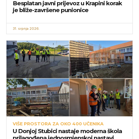
Besplatan javni prijevoz u Krapini korak
je bliže-završene punionice
31. srpnja 2026.
VIŠE PROSTORA ZA OKO 400 UČENIKA
U Donjoj Stubici nastaje moderna škola
prilagođena jednosmjenskoj nastavi