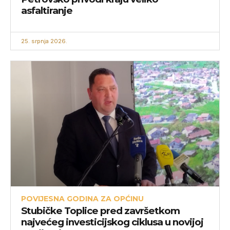
asfaltiranje
25. srpnja 2026.
POVIJESNA GODINA ZA OPĆINU
Stubičke Toplice pred završetkom
najvećeg investicijskog ciklusa u novijoj