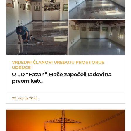
VRIJEDNI ČLANOVI UREĐUJU PROSTORIJE
UDRUGE
U LD “Fazan” Mače započeli radovi na
prvom katu
29. srpnja 2026.