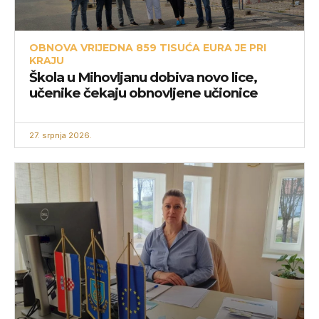
OBNOVA VRIJEDNA 859 TISUĆA EURA JE PRI
KRAJU
Škola u Mihovljanu dobiva novo lice,
učenike čekaju obnovljene učionice
27. srpnja 2026.