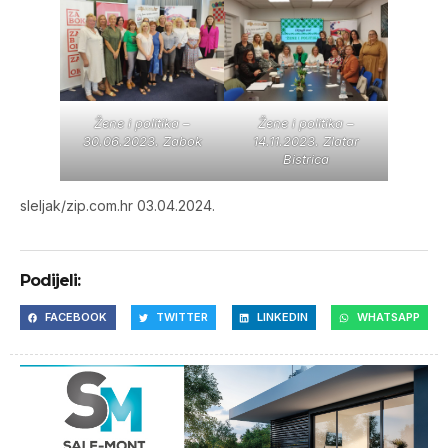
Žene i politika –
Žene i politika –
30.06.2023. Zabok
14.11.2023. Zlatar
Bistrica
sleljak/zip.com.hr 03.04.2024.
Podijeli:
FACEBOOK
TWITTER
LINKEDIN
WHATSAPP