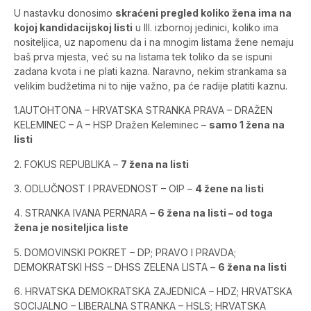
U nastavku donosimo
skraćeni pregled koliko žena ima na
kojoj kandidacijskoj listi
u III. izbornoj jedinici, koliko ima
nositeljica, uz napomenu da i na mnogim listama žene nemaju
baš prva mjesta, već su na listama tek toliko da se ispuni
zadana kvota i ne plati kazna. Naravno, nekim strankama sa
velikim budžetima ni to nije važno, pa će radije platiti kaznu.
1.AUTOHTONA – HRVATSKA STRANKA PRAVA – DRAŽEN
KELEMINEC – A – HSP Dražen Keleminec –
samo 1 žena na
listi
2. FOKUS REPUBLIKA –
7 žena na listi
3. ODLUČNOST I PRAVEDNOST – OIP –
4 žene na listi
4. STRANKA IVANA PERNARA –
6 žena na listi – od toga
žena je nositeljica liste
5. DOMOVINSKI POKRET – DP; PRAVO I PRAVDA;
DEMOKRATSKI HSS – DHSS ZELENA LISTA –
6 žena na listi
6. HRVATSKA DEMOKRATSKA ZAJEDNICA – HDZ; HRVATSKA
SOCIJALNO – LIBERALNA STRANKA – HSLS; HRVATSKA