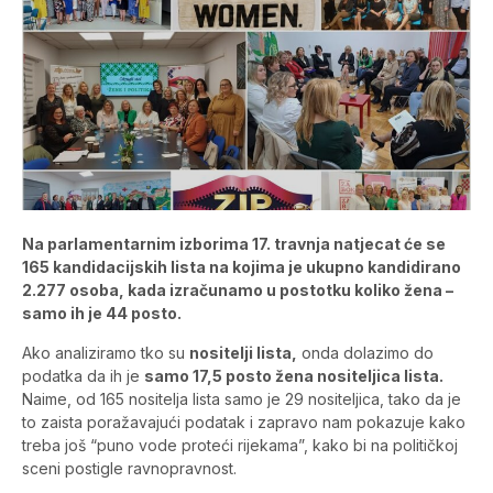
Na parlamentarnim izborima 17. travnja natjecat će se
165 kandidacijskih lista na kojima je ukupno kandidirano
2.277 osoba, kada izračunamo u postotku koliko žena –
samo ih je 44 posto.
Ako analiziramo tko su
nositelji lista,
onda dolazimo do
podatka da ih je
samo 17,5 posto žena nositeljica lista.
Naime, od 165 nositelja lista samo je 29 nositeljica, tako da je
to zaista poražavajući podatak i zapravo nam pokazuje kako
treba još “puno vode proteći rijekama”, kako bi na političkoj
sceni postigle ravnopravnost.