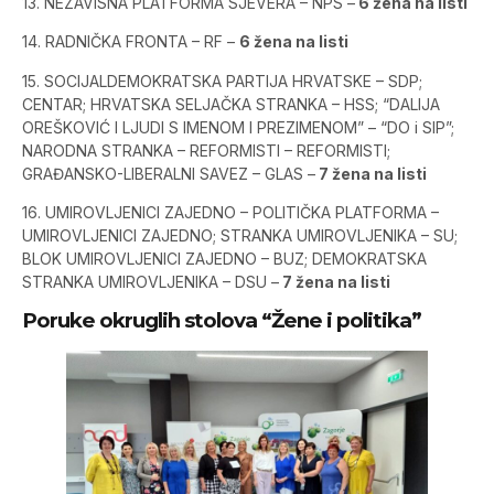
13. NEZAVISNA PLATFORMA SJEVERA – NPS –
6 žena na listi
14. RADNIČKA FRONTA – RF –
6 žena na listi
15. SOCIJALDEMOKRATSKA PARTIJA HRVATSKE – SDP;
CENTAR; HRVATSKA SELJAČKA STRANKA – HSS; “DALIJA
OREŠKOVIĆ I LJUDI S IMENOM I PREZIMENOM” – “DO i SIP”;
NARODNA STRANKA – REFORMISTI – REFORMISTI;
GRAĐANSKO-LIBERALNI SAVEZ – GLAS –
7 žena na listi
16. UMIROVLJENICI ZAJEDNO – POLITIČKA PLATFORMA –
UMIROVLJENICI ZAJEDNO; STRANKA UMIROVLJENIKA – SU;
BLOK UMIROVLJENICI ZAJEDNO – BUZ; DEMOKRATSKA
STRANKA UMIROVLJENIKA – DSU –
7 žena na listi
Poruke okruglih stolova “Žene i politika”