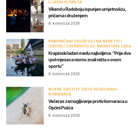
LIJEPIH SUSRETA
Vikend u Radoboju ispunjen umjetnošću,
pričama i druženjem
6. kolovoza 2026.
KRAPINČANI ODUŠEVILI NA NERETVI I
IZBORILI ZAVRŠNICU 29. MARATONA LAĐA
Krapinski lađari među najboljima: “Prije dva
i pol mjeseca nismo znali ništa o ovom
sportu”
6. kolovoza 2026.
MJERE ZAŠTITE ZBOG POVEĆANIH
KOMARACA
Večeras zamagljivanje protiv komaraca u
Općini Pušća
6. kolovoza 2026.