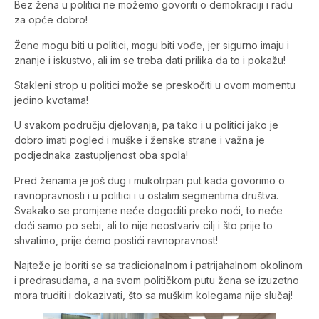
Bez žena u politici ne možemo govoriti o demokraciji i radu
za opće dobro!
Žene mogu biti u politici, mogu biti vođe, jer sigurno imaju i
znanje i iskustvo, ali im se treba dati prilika da to i pokažu!
Stakleni strop u politici može se preskočiti u ovom momentu
jedino kvotama!
U svakom području djelovanja, pa tako i u politici jako je
dobro imati pogled i muške i ženske strane i važna je
podjednaka zastupljenost oba spola!
Pred ženama je još dug i mukotrpan put kada govorimo o
ravnopravnosti i u politici i u ostalim segmentima društva.
Svakako se promjene neće dogoditi preko noći, to neće
doći samo po sebi, ali to nije neostvariv cilj i što prije to
shvatimo, prije ćemo postići ravnopravnost!
Najteže je boriti se sa tradicionalnom i patrijahalnom okolinom
i predrasudama, a na svom političkom putu žena se izuzetno
mora truditi i dokazivati, što sa muškim kolegama nije slučaj!