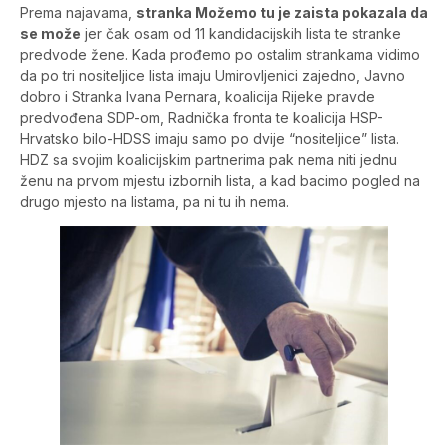
Prema najavama,
stranka Možemo tu je zaista pokazala da
se može
jer čak osam od 11 kandidacijskih lista te stranke
predvode žene. Kada prođemo po ostalim strankama vidimo
da po tri nositeljice lista imaju Umirovljenici zajedno, Javno
dobro i Stranka Ivana Pernara, koalicija Rijeke pravde
predvođena SDP-om, Radnička fronta te koalicija HSP-
Hrvatsko bilo-HDSS imaju samo po dvije “nositeljice” lista.
HDZ sa svojim koalicijskim partnerima pak nema niti jednu
ženu na prvom mjestu izbornih lista, a kad bacimo pogled na
drugo mjesto na listama, pa ni tu ih nema.