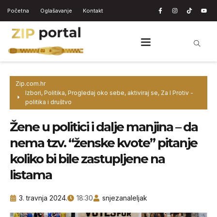
Početna
Oglašavanje
Kontakt
Zip.com.hr
Izbori
,
Politika
,
Progledaj oko sebe, aktiviraj se
,
Za I Protiv -
politika i društvo
Žene u politici i dalje manjina – da
nema tzv. “ženske kvote” pitanje
koliko bi bile zastupljene na
listama
3. travnja 2024.
18:30
snjezanaleljak