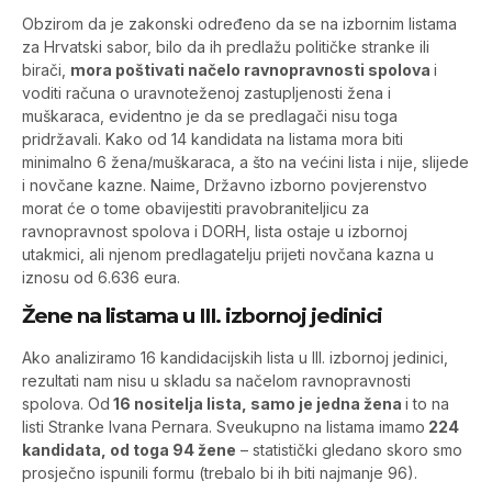
Obzirom da je zakonski određeno da se na izbornim listama
za Hrvatski sabor, bilo da ih predlažu političke stranke ili
birači,
mora poštivati načelo ravnopravnosti spolova
i
voditi računa o uravnoteženoj zastupljenosti žena i
muškaraca, evidentno je da se predlagači nisu toga
pridržavali. Kako od 14 kandidata na listama mora biti
minimalno 6 žena/muškaraca, a što na većini lista i nije, slijede
i novčane kazne. Naime, Državno izborno povjerenstvo
morat će o tome obavijestiti pravobraniteljicu za
ravnopravnost spolova i DORH, lista ostaje u izbornoj
utakmici, ali njenom predlagatelju prijeti novčana kazna u
iznosu od 6.636 eura.
Žene na listama u III. izbornoj jedinici
Ako analiziramo 16 kandidacijskih lista u III. izbornoj jedinici,
rezultati nam nisu u skladu sa načelom ravnopravnosti
spolova. Od
16 nositelja lista, samo je jedna žena
i to na
listi Stranke Ivana Pernara. Sveukupno na listama imamo
224
kandidata, od toga 94 žene
– statistički gledano skoro smo
prosječno ispunili formu (trebalo bi ih biti najmanje 96).