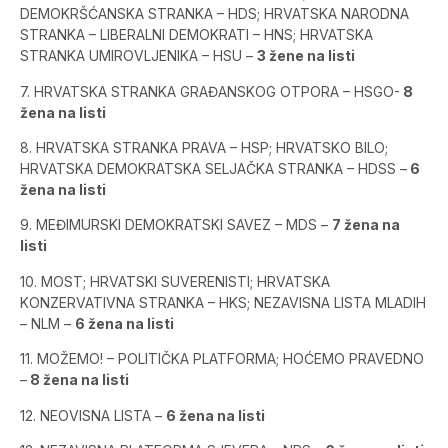
DEMOKRŠĆANSKA STRANKA – HDS; HRVATSKA NARODNA
STRANKA – LIBERALNI DEMOKRATI – HNS; HRVATSKA
STRANKA UMIROVLJENIKA – HSU –
3 žene na listi
7. HRVATSKA STRANKA GRAĐANSKOG OTPORA – HSGO-
8
žena na listi
8. HRVATSKA STRANKA PRAVA – HSP; HRVATSKO BILO;
HRVATSKA DEMOKRATSKA SELJAČKA STRANKA – HDSS –
6
žena na listi
9. MEĐIMURSKI DEMOKRATSKI SAVEZ – MDS –
7 žena na
listi
10. MOST; HRVATSKI SUVERENISTI; HRVATSKA
KONZERVATIVNA STRANKA – HKS; NEZAVISNA LISTA MLADIH
– NLM –
6 žena na listi
11. MOŽEMO! – POLITIČKA PLATFORMA; HOĆEMO PRAVEDNO
–
8 žena na listi
12. NEOVISNA LISTA –
6 žena na listi