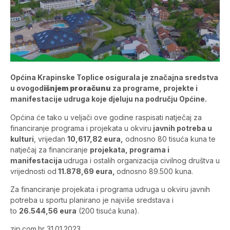
Općina Krapinske Toplice osigurala je značajna sredstva
u ovogod
išnjem proračunu
za programe, projekte i
manifestacije udruga koje djeluju na području Općine.
Općina će tako u veljači ove godine raspisati natječaj za
financiranje programa i projekata u okviru
javnih potreba u
kulturi
, vrijedan
10,617,82 eura,
odnosno 80 tisuća kuna te
natječaj za financiranje
projekata, programa i
manifestacija
udruga i ostalih organizacija civilnog društva u
vrijednosti od
11.878,69 eura,
odnosno 89.500 kuna.
Za financiranje projekata i programa udruga u okviru javnih
potreba u sportu planirano je najviše sredstava i
to
26.544,56 eura
(200 tisuća kuna).
zip.com.hr 31.01.2023.