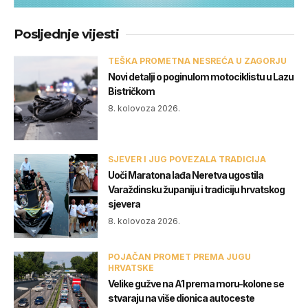
Posljednje vijesti
TEŠKA PROMETNA NESREĆA U ZAGORJU
Novi detalji o poginulom motociklistu u Lazu
Bistričkom
8. kolovoza 2026.
SJEVER I JUG POVEZALA TRADICIJA
Uoči Maratona lađa Neretva ugostila
Varaždinsku županiju i tradiciju hrvatskog
sjevera
8. kolovoza 2026.
POJAČAN PROMET PREMA JUGU
HRVATSKE
Velike gužve na A1 prema moru-kolone se
stvaraju na više dionica autoceste