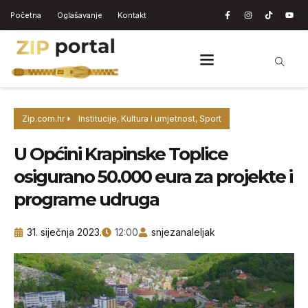
Početna
Oglašavanje
Kontakt
Zip.com.hr
Institucije
,
Kultura i umjetnost
,
Sport
U Općini Krapinske Toplice
osigurano 50.000 eura za projekte i
programe udruga
31. siječnja 2023.
12:00
snjezanaleljak