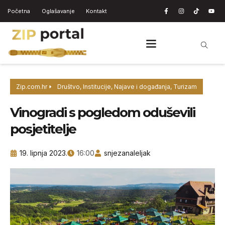
Početna
Oglašavanje
Kontakt
Zip.com.hr
Društvo
,
Institucije
,
Najave i događanja
,
Turizam
Vinogradi s pogledom oduševili
posjetitelje
19. lipnja 2023.
16:00
snjezanaleljak