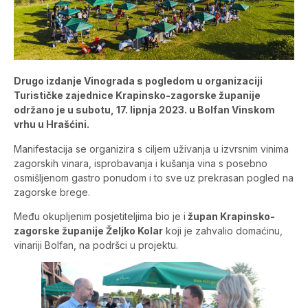
Drugo izdanje Vinograda s pogledom u organizaciji
Turističke zajednice Krapinsko-zagorske županije
održano je u subotu, 17. lipnja 2023. u Bolfan Vinskom
vrhu u Hrašćini.
Manifestacija se organizira s ciljem uživanja u izvrsnim vinima
zagorskih vinara, isprobavanja i kušanja vina s posebno
osmišljenom gastro ponudom i to sve
uz prekrasan pogled na
zagorske brege.
Među okupljenim posjetiteljima bio je i
župan Krapinsko-
zagorske županije Željko Kolar
koji je zahvalio domaćinu,
vinariji Bolfan, na podršci u projektu.