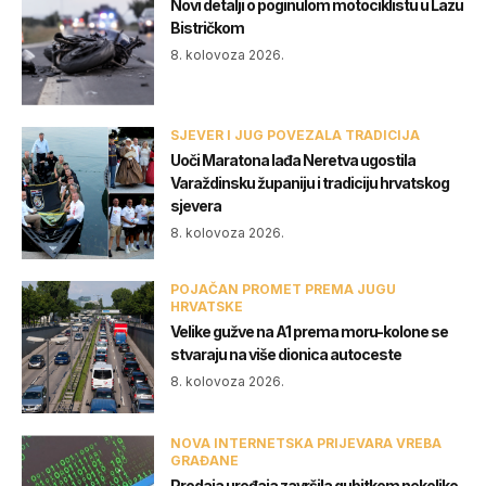
Novi detalji o poginulom motociklistu u Lazu
Bistričkom
8. kolovoza 2026.
SJEVER I JUG POVEZALA TRADICIJA
Uoči Maratona lađa Neretva ugostila
Varaždinsku županiju i tradiciju hrvatskog
sjevera
8. kolovoza 2026.
POJAČAN PROMET PREMA JUGU
HRVATSKE
Velike gužve na A1 prema moru-kolone se
stvaraju na više dionica autoceste
8. kolovoza 2026.
NOVA INTERNETSKA PRIJEVARA VREBA
GRAĐANE
Prodaja uređaja završila gubitkom nekoliko