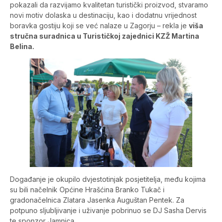
pokazali da razvijamo kvalitetan turistički proizvod, stvaramo
novi motiv dolaska u destinaciju, kao i dodatnu vrijednost
boravka gostiju koji se već nalaze u Zagorju – rekla je
viša
stručna suradnica u Turističkoj zajednici KZŽ Martina
Belina.
Događanje je okupilo dvjestotinjak posjetitelja, među kojima
su bili načelnik Općine Hrašćina Branko Tukač i
gradonačelnica Zlatara Jasenka Auguštan Pentek. Za
potpuno sljubljivanje i uživanje pobrinuo se DJ Sasha Dervis
te sponzor Jamnica.