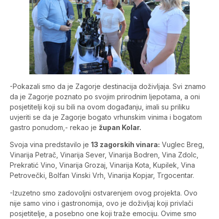
-Pokazali smo da je Zagorje destinacija doživljaja. Svi znamo
da je Zagorje poznato po svojim prirodnim ljepotama, a oni
posjetitelji koji su bili na ovom događanju, imali su priliku
uvjeriti se da je Zagorje bogato vrhunskim vinima i bogatom
gastro ponudom,- rekao je
župan Kolar.
Svoja vina predstavilo je
13 zagorskih vinara:
Vuglec Breg,
Vinarija Petrač, Vinarija Sever, Vinarija Bodren, Vina Zdolc,
Prekratić Vino, Vinarija Grozaj, Vinarija Kota, Kupilek, Vina
Petrovečki, Bolfan Vinski Vrh, Vinarija Kopjar, Trgocentar.
-Izuzetno smo zadovoljni ostvarenjem ovog projekta. Ovo
nije samo vino i gastronomija, ovo je doživljaj koji privlači
posjetitelje, a posebno one koji traže emociju. Ovime smo