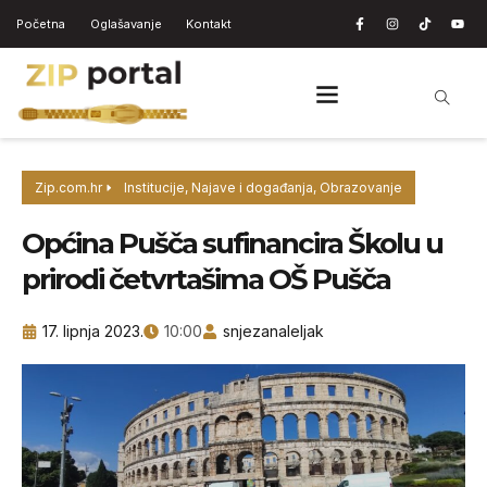
Početna
Oglašavanje
Kontakt
Zip.com.hr
Institucije
,
Najave i događanja
,
Obrazovanje
Općina Pušča sufinancira Školu u
prirodi četvrtašima OŠ Pušča
17. lipnja 2023.
10:00
snjezanaleljak