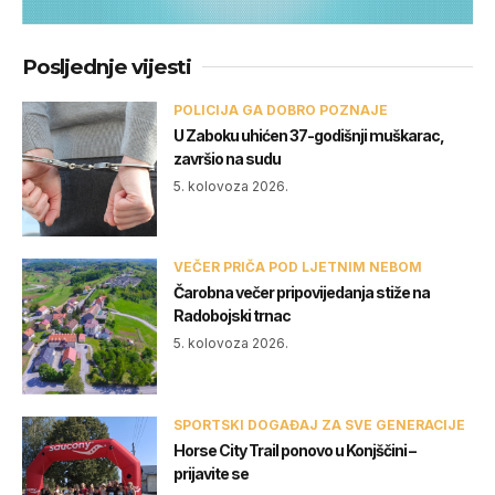
Posljednje vijesti
POLICIJA GA DOBRO POZNAJE
U Zaboku uhićen 37-godišnji muškarac,
završio na sudu
5. kolovoza 2026.
VEČER PRIČA POD LJETNIM NEBOM
Čarobna večer pripovijedanja stiže na
Radobojski trnac
5. kolovoza 2026.
SPORTSKI DOGAĐAJ ZA SVE GENERACIJE
Horse City Trail ponovo u Konjščini –
prijavite se