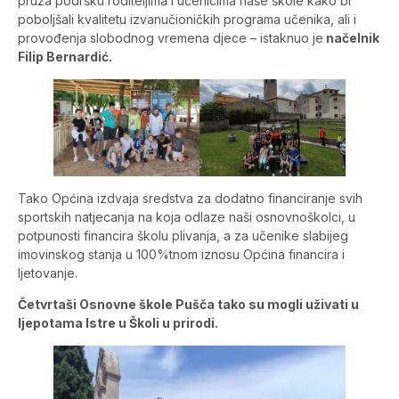
pruža podršku roditeljima i učenicima naše škole kako bi
poboljšali kvalitetu izvanučioničkih programa učenika, ali i
provođenja slobodnog vremena djece – istaknuo je
načelnik
Filip Bernardić.
Tako Općina izdvaja sredstva za dodatno financiranje svih
sportskih natjecanja na koja odlaze naši osnovnoškolci, u
potpunosti financira školu plivanja, a za učenike slabijeg
imovinskog stanja u 100%tnom iznosu Općina financira i
ljetovanje.
Četvrtaši Osnovne škole Pušča tako su mogli uživati u
ljepotama Istre u Školi u prirodi.