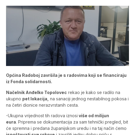
Općina Radoboj završila je s radovima koji se financiraju
iz Fonda solidarnosti.
Načelnik Anđelko Topolovec
rekao je kako se radilo na
ukupno
pet lokacija,
na sanaciji jednog nestabilnog pokosa i
na četiri dionice nerazvrstanih cesta.
-Ukupna vrijednost tih radova iznosi
više od milijun
eura
. Priprema se dokumentacija za sam tehnički pregled, bit
će spremna i predana županijskom uredu i na taj način ćemo
ispoštovati sve rokove
i završiti jednu dobru priču s