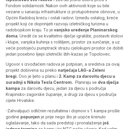
Fondom solidarnosti. Nakon ovih aktivnosti koje su bile
vezane u sanaciju infrastrukture iz protupotresne obnove, u
Općini Radoboj kreću i ostali radovi. Između ostalog, kreće
projekt koji će doprinijeti razvoju izletničkog turizma u
radobojskom kraju. To je
vanjsko uređenje Planinarskog
doma
. Uredit će se kvalitetno dječje igralište, postaviti stolovi
i klupe, vanjska kuhinja s roštiljem, prostor za sunčanje, a uz
veće postojeću pumptrack strazu cjelokupni prostor će dobiti
jedan posebno lijepi izletnički štih-kazao je Topolovec.
Ugovor s izvođačem radova je potpisan, a sredstva za ovaj
projekt dobivena su preko
natječaja LAG-a Zeleni
bregi.
Ovo je ljeto u planu i
2. Kamp za darovitu djecu u
suradnji s Nikola Tesla Centrom.
Planiraju se
dva dječja
kampa
za darovitu djecu, jedan za djecu s područja
Krapinsko-zagorske županije, a drugi za djecu s područja
cijele Hrvatske.
-Zahvaljujući odličnim rezultatima i dojmovi s 1. kampa prošle
godine
popunjen
je prije nego što je uopće krenulo
oglašavanje, tako da sada predstoji i pronalaženje
još
jednog termina
za kamp i taj NTC način učenja. Kad velim,