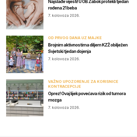
Najslađe vijesti! U OB Zabok protekli tjedan
rođena 21 beba
7. kolovoza 2026.
OD PRVOG DANA UZ MAJKE
Brojnim aktivnostima diljem KZŽ obilježen
Svjetski tjedan dojenja
7. kolovoza 2026.
VAŽNO UPOZORENJE ZA KORISNICE
KONTRACEPCIJE
Oprez! Ovaj lijek povećava rizik od tumora
mozga
7. kolovoza 2026.