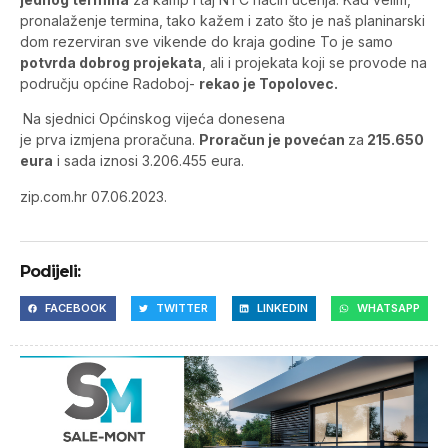
pronalaženje termina, tako kažem i zato što je naš planinarski
dom rezerviran sve vikende do kraja godine To je samo
potvrda dobrog projekata
, ali i projekata koji se provode na
području općine Radoboj-
rekao je Topolovec.
Na sjednici Općinskog vijeća donesena
je prva izmjena proračuna.
Proračun je povećan
za
215.650
eura
i sada iznosi 3.206.455 eura.
zip.com.hr 07.06.2023.
Podijeli:
FACEBOOK
TWITTER
LINKEDIN
WHATSAPP