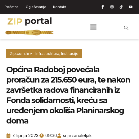
Početna
Oglašavanje
Kontakt
Zip.com.hr
Infrastruktura
,
Institucije
Općina Radoboj povećala
proračun za 215.650 eura, te nakon
završetka radova financiranih iz
Fonda solidarnosti, kreću sa
uređenjem okoliša Planinarskog
doma
7. lipnja 2023.
09:30
snjezanaleljak