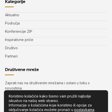
Kategorije
Aktualno
Područja
Konferencije ZIP
Inspirativne priče
Društvo
Partneri
Društvene mreže
Zaprati nas na društvenim mrežama i ostani u toku s
novostima.
Koristimo kolačiće kako bismo vam pružili najbolje
iskustvo na našoj web stranici.
Informacije o kolačićima koje koristimo ili opcije za
isključivanje kolačića možete pronaći u
postavkama
.