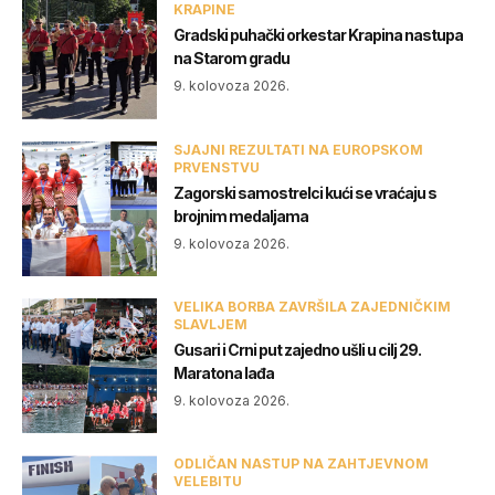
KRAPINE
Gradski puhački orkestar Krapina nastupa
na Starom gradu
9. kolovoza 2026.
SJAJNI REZULTATI NA EUROPSKOM
PRVENSTVU
Zagorski samostrelci kući se vraćaju s
brojnim medaljama
9. kolovoza 2026.
VELIKA BORBA ZAVRŠILA ZAJEDNIČKIM
SLAVLJEM
Gusari i Crni put zajedno ušli u cilj 29.
Maratona lađa
9. kolovoza 2026.
ODLIČAN NASTUP NA ZAHTJEVNOM
VELEBITU