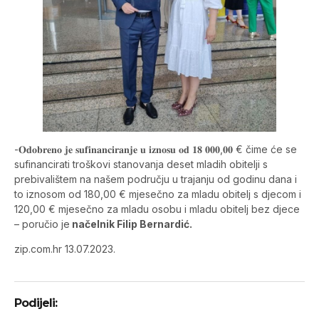
-𝐎𝐝𝐨𝐛𝐫𝐞𝐧𝐨 𝐣𝐞 𝐬𝐮𝐟𝐢𝐧𝐚𝐧𝐜𝐢𝐫𝐚𝐧𝐣𝐞 𝐮 𝐢𝐳𝐧𝐨𝐬𝐮 𝐨𝐝 𝟏𝟖 𝟎𝟎𝟎,𝟎𝟎 € čime će se
sufinancirati troškovi stanovanja deset mladih obitelji s
prebivalištem na našem području u trajanju od godinu dana i
to iznosom od 180,00 € mjesečno za mladu obitelj s djecom i
120,00 € mjesečno za mladu osobu i mladu obitelj bez djece
– poručio je
načelnik Filip Bernardić.
zip.com.hr 13.07.2023.
Podijeli: