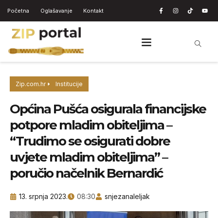
Početna
Oglašavanje
Kontakt
Zip.com.hr
Institucije
Općina Pušća osigurala financijske
potpore mladim obiteljima –
“Trudimo se osigurati dobre
uvjete mladim obiteljima” –
poručio načelnik Bernardić
13. srpnja 2023.
08:30
snjezanaleljak