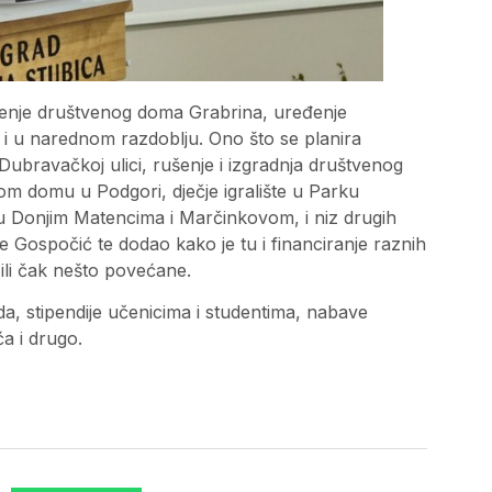
ređenje društvenog doma Grabrina, uređenje
ti i u narednom razdoblju. Ono što se planira
Dubravačkoj ulici, rušenje i izgradnja društvenog
 domu u Podgori, dječje igralište u Parku
 u Donjim Matencima i Marčinkovom, i niz drugih
 je Gospočić te dodao kako je tu i financiranje raznih
 ili čak nešto povećane.
a, stipendije učenicima i studentima, nabave
a i drugo.