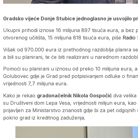
Gradsko vijeće Donje Stubice jednoglasno je usvojilo p
Ukupni prihodi iznose 16 milijuna 897 tisuća eura, a bez 
otvorenog učilišta, 15 milijuna 818 tisuća eura, piše
Radio 
Višak od 970.000 eura iz prethodnog razdoblja planira se pr
a bili su planirani, te će biti realizirani u narednom razdobl
Pomoći su planirani u iznosu od preko 10 milijuna eura, 
Golubovec gdje je Grad pred potpisivanjem odluke o fin
vrijednosti 7,7 milijuna eura.
Kako je rekao
gradonačelnik Nikola Gospočić
dva velika 
su Društveni dom Lepa Vesa, vrijednosti milijun eura, kao i 
prijavljen za Ministarstvo znanosti gdje bi za pet odgojnih
pokrio grad iz kreditnog zaduženja.