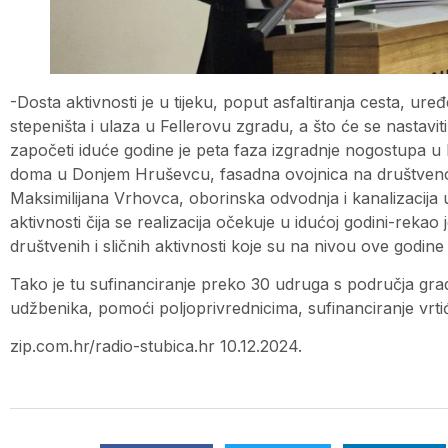
-Dosta aktivnosti je u tijeku, poput asfaltiranja cesta, u
stepeništa i ulaza u Fellerovu zgradu, a što će se nastavi
započeti iduće godine je peta faza izgradnje nogostupa u 
doma u Donjem Hruševcu, fasadna ovojnica na društvenom
Maksimilijana Vrhovca, oborinska odvodnja i kanalizacija
aktivnosti čija se realizacija očekuje u idućoj godini-rekao
društvenih i sličnih aktivnosti koje su na nivou ove godine
Tako je tu sufinanciranje preko 30 udruga s područja grad
udžbenika, pomoći poljoprivrednicima, sufinanciranje vrtić
zip.com.hr/radio-stubica.hr 10.12.2024.