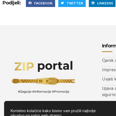
Podijeli:
FACEBOOK
TWITTER
LINKEDIN
Inform
Cjenik
Impre
Uvjeti 
Izjava 
sigurn
Kontak
Koristimo kolačiće kako bismo vam pružili najbolje
iskustvo na našoj web stranici.