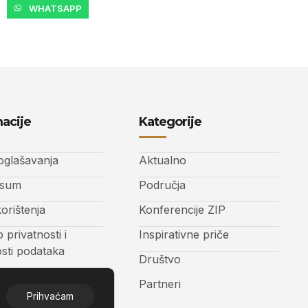
WHATSAPP
acije
Kategorije
 oglašavanja
Aktualno
ssum
Područja
korištenja
Konferencije ZIP
o privatnosti i
Inspirativne priče
osti podataka
Društvo
t
Partneri
Prihvaćam