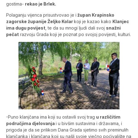
gostima-
rekao je Brlek.
Polaganju vijenca prisustvovao je i
župan Krapinsko
zagorske županije Željko Kolar
koji je kazao kako
Klanjec
ima dugu povijest
, te da su mnogi ljudi dali svoj
snažni
pečat
razvoju Grada koji je poznat po svojoj povijesti, kulturi.
-Puno klanjčana ima koji su ostavili svoj trag
u različitim
područjima djelovanja
i u bivšim sustavima i državama, i
prigoda je da se prilikom Dana Grada sjetimo svih preminulih
klanjčanka i klanjčana koji su našli svoje vječno poćivalište na