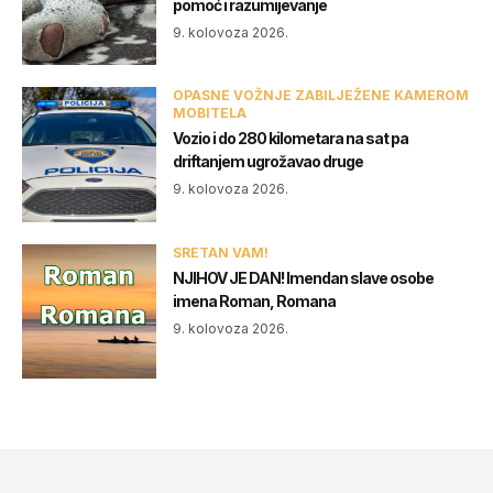
pomoć i razumijevanje
9. kolovoza 2026.
OPASNE VOŽNJE ZABILJEŽENE KAMEROM
MOBITELA
Vozio i do 280 kilometara na sat pa
driftanjem ugrožavao druge
9. kolovoza 2026.
SRETAN VAM!
NJIHOV JE DAN! Imendan slave osobe
imena Roman, Romana
9. kolovoza 2026.