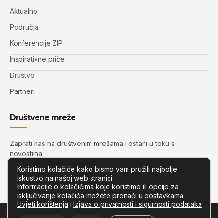
Aktualno
Područja
Konferencije ZIP
Inspirativne priče
Društvo
Partneri
Društvene mreže
Zaprati nas na društvenim mrežama i ostani u toku s
novostima.
Koristimo kolačiće kako bismo vam pružili najbolje
iskustvo na našoj web stranici.
Informacije o kolačićima koje koristimo ili opcije za
isključivanje kolačića možete pronaći u
postavkama
.
Uvjeti korištenja
i
Izjava o privatnosti i sigurnosti podataka
© Copyright –
Zip.com.hr
– Sva prava pridržana.