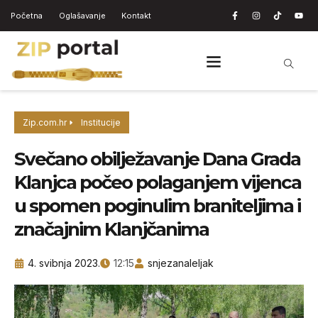
Početna
Oglašavanje
Kontakt
Zip.com.hr
Institucije
Svečano obilježavanje Dana Grada
Klanjca počeo polaganjem vijenca
u spomen poginulim braniteljima i
značajnim Klanjčanima
4. svibnja 2023.
12:15
snjezanaleljak