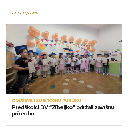
29. svibnja 2026.
ODUŠEVILI SU BROJNU PUBLIKU
Predškolci DV “Zibeljko” održali završnu
priredbu