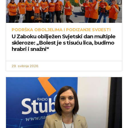
PODRŠKA OBOLJELIMA I PODIZANJE SVIJESTI
U Zaboku obilježen Svjetski dan multiple
skleroze: „Bolest je s tisuću lica, budimo
hrabri i snažni“
29. svibnja 2026.