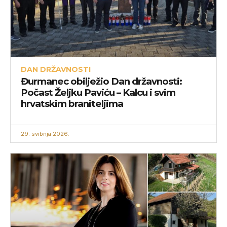
DAN DRŽAVNOSTI
Đurmanec obilježio Dan državnosti:
Počast Željku Paviću – Kalcu i svim
hrvatskim braniteljima
29. svibnja 2026.