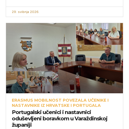
29. svibnja 2026.
ERASMUS MOBILNOST POVEZALA UČENIKE I
NASTAVNIKE IZ HRVATSKE I PORTUGALA
Portugalski učenici i nastavnici
oduševljeni boravkom u Varaždinskoj
županiji