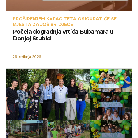
PROŠIRENJEM KAPACITETA OSIGURAT ĆE SE
MJESTA ZA JOŠ 84 DJECE
Počela dogradnja vrtića Bubamara u
Donjoj Stubici
29. svibnja 2026.