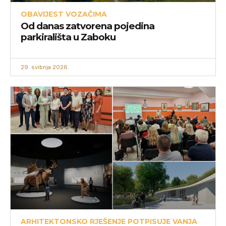
OBAVIJEST VOZAČIMA
Od danas zatvorena pojedina
parkirališta u Zaboku
29. svibnja 2026.
ARHITEKTONSKO RJEŠENJE POTPISUJE VANJA