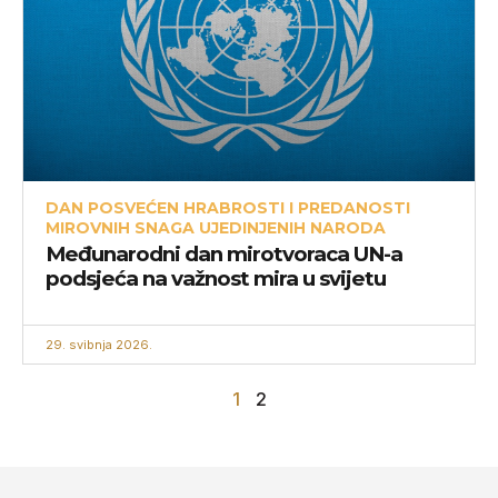
DAN POSVEĆEN HRABROSTI I PREDANOSTI
MIROVNIH SNAGA UJEDINJENIH NARODA
Međunarodni dan mirotvoraca UN-a
podsjeća na važnost mira u svijetu
29. svibnja 2026.
1
2