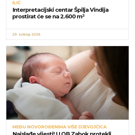
ILIĆ
Interpretacijski centar Špilja Vindija
prostirat će se na 2.600 m²
29. svibnja 2026.
MEĐU NOVOROĐENIMA VIŠE DJEVOJČICA
Najslađe vijesti! U OB Zabok protekli