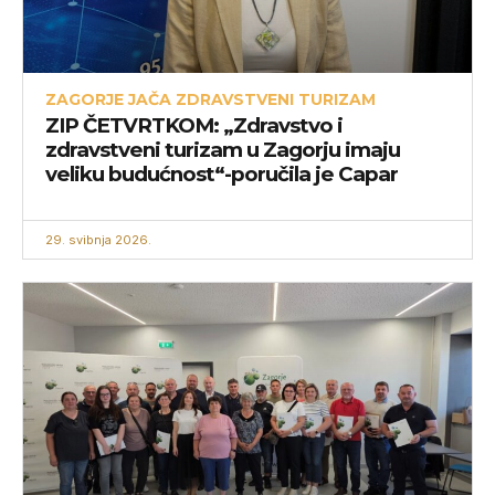
ZAGORJE JAČA ZDRAVSTVENI TURIZAM
ZIP ČETVRTKOM: „Zdravstvo i
zdravstveni turizam u Zagorju imaju
veliku budućnost“-poručila je Capar
29. svibnja 2026.