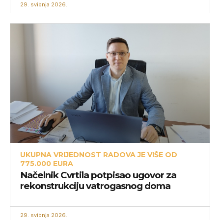
29. svibnja 2026.
UKUPNA VRIJEDNOST RADOVA JE VIŠE OD
775.000 EURA
Načelnik Cvrtila potpisao ugovor za
rekonstrukciju vatrogasnog doma
29. svibnja 2026.