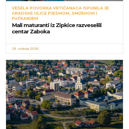
VESELA POVORKA VRTIĆANACA ISPUNILA JE
GRADSKE ULICE PJESMOM, SMIJEHOM I
FUĆKANJEM
Mali maturanti iz Zipkice razveselili
centar Zaboka
29. svibnja 2026.