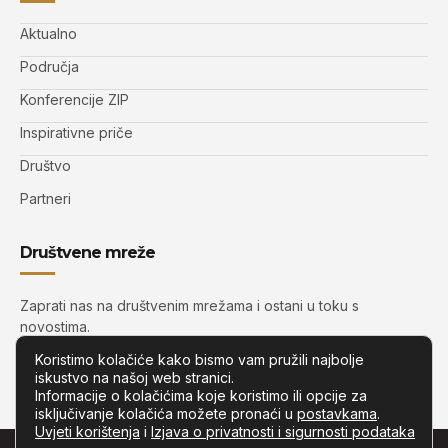
Aktualno
Područja
Konferencije ZIP
Inspirativne priče
Društvo
Partneri
Društvene mreže
Zaprati nas na društvenim mrežama i ostani u toku s
novostima.
Koristimo kolačiće kako bismo vam pružili najbolje
iskustvo na našoj web stranici.
Informacije o kolačićima koje koristimo ili opcije za
isključivanje kolačića možete pronaći u
postavkama
.
Uvjeti korištenja
i
Izjava o privatnosti i sigurnosti podataka