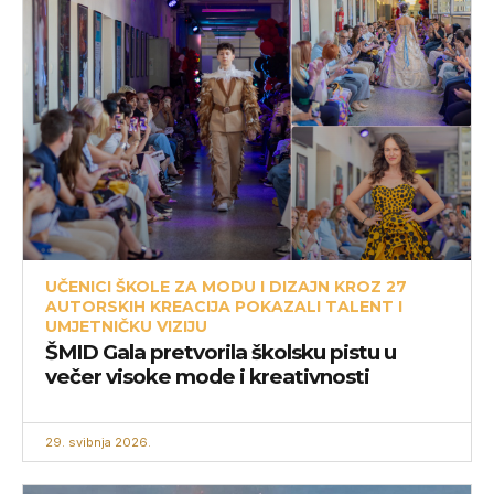
UČENICI ŠKOLE ZA MODU I DIZAJN KROZ 27
AUTORSKIH KREACIJA POKAZALI TALENT I
UMJETNIČKU VIZIJU
ŠMID Gala pretvorila školsku pistu u
večer visoke mode i kreativnosti
29. svibnja 2026.