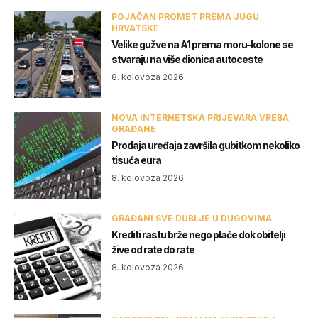
POJAČAN PROMET PREMA JUGU
HRVATSKE
Velike gužve na A1 prema moru-kolone se
stvaraju na više dionica autoceste
8. kolovoza 2026.
NOVA INTERNETSKA PRIJEVARA VREBA
GRAĐANE
Prodaja uređaja završila gubitkom nekoliko
tisuća eura
8. kolovoza 2026.
GRAĐANI SVE DUBLJE U DUGOVIMA
Krediti rastu brže nego plaće dok obitelji
žive od rate do rate
8. kolovoza 2026.