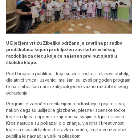
U Dječjem vrtiću Zibeljko održana je završna priredba
predškolaca kojom je obilježen završetak vrtićkog
razdoblja za djecu koja će na jesen prvi put sjesti u
školske klupe.
Pred brojnom publikom, koju su činili roditelji, članovi obitelji,
djelatnici vrtića i uzvanici, mališani su izveli prigodan program
te na simboličan način zaključili jedno važno razdoblje svog
odrastanja.
Program je započeo recitacijom o odrastanju i prijateljstvu,
nakon čega su uslijedile glazbene, plesne i scenske točke
koje su djeca pripremila zajedno sa svojim odgojiteljicama.
Kroz nastupe su pokazali dio znanja, vještina i kreativnosti
koje su usvajali tijekom boravka u vrtiću, a njihove izvedbe
publika je nagradila velikim pljeskom.