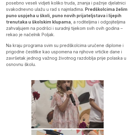
posebno veseli vidjeti koliko truda, znanja i pažnje djelatnici
svakodnevno ulažu u rad s najmlađima.
Predškolcima želim
puno uspjeha u školi, puno novih prijateljstava i lijepih
trenutaka u školskim klupama
, a roditeljima i odgojiteljima
zahvaljujem na podršci i suradnji tijekom svih ovih godina –
rekao je načelnik Poljak.
Na kraju programa svim su predškolcima uručene diplome i
prigodne čestitke kao uspomena na njihove vrtićke dane i
završetak jednog važnog životnog razdoblja prije polaska u
osnovnu školu.