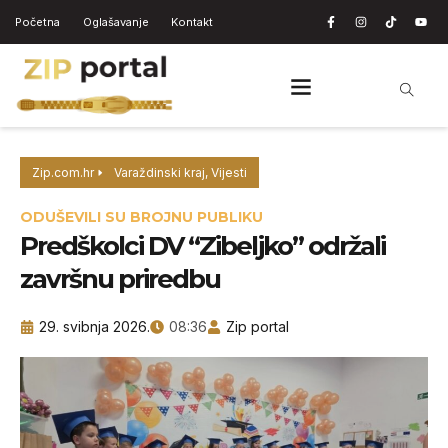
Početna
Oglašavanje
Kontakt
Zip.com.hr
Varaždinski kraj
,
Vijesti
ODUŠEVILI SU BROJNU PUBLIKU
Predškolci DV “Zibeljko” održali
završnu priredbu
29. svibnja 2026.
08:36
Zip portal