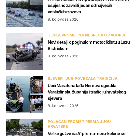
uspješno završili jedan od najvećih
veslačkih izazova
8. kolovoza 2026.
TEŠKA PROMETNA NESREĆA U ZAGORJU
Novi detalji o poginulom motociklistu u Lazu
Bistričkom
8. kolovoza 2026.
SJEVER I JUG POVEZALA TRADICIJA
Uoči Maratona lađa Neretva ugostila
Varaždinsku županiju i tradiciju hrvatskog
sjevera
8. kolovoza 2026.
POJAČAN PROMET PREMA JUGU
HRVATSKE
Velike gužve na A1 prema moru-kolone se