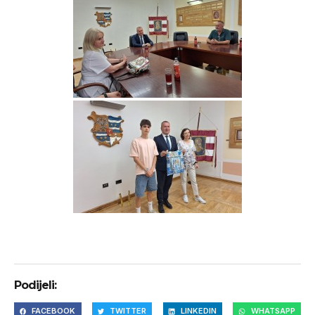
Podijeli:
FACEBOOK
TWITTER
LINKEDIN
WHATSAPP