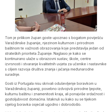
Tom je prilikom župan goste upoznao s bogatom poviješću
Varaždinske županije, njezinom kulturnom i prirodnom
baštinom te važnosti obrazovanja koje predstavlja jedan od
strateških prioriteta Županije. Naglasio je kako se
kontinuirano ulaže u obrazovni sustav, škole, centre
izvrsnosti i stvaranje kvalitetnih uvjeta za učenike i nastavnike
s ciljem razvoja društva znanja i jačanja međunarodne
suradnje.
Gosti iz Portugala nisu skrivali oduševljenje boravkom u
Varaždinskoj županiji, posebno izdvojivši prirodne ljepote,
kulturnu baštinu i znamenitosti kraja, ali ponajviše srdačnost i
gostoljubivost domaćina. Istaknuli su kako su se tijekom
cijelog boravka osjećali ugodno i dobrodošlo.