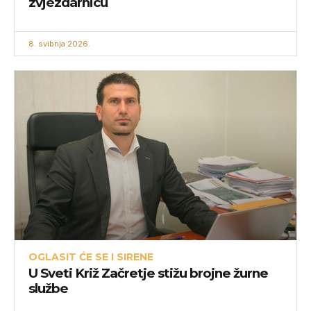
zvjezdarnicu
8. svibnja 2026.
OGLASIT ĆE SE I SIRENE
U Sveti Križ Začretje stižu brojne žurne
službe