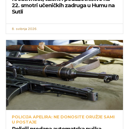
22. smotri učeničkih zadruga u Humu na
Sutli
8. svibnja 2026.
POLICIJA APELIRA: NE DONOSITE ORUŽJE SAMI
U POSTAJE
Policiji predana automatska puška,