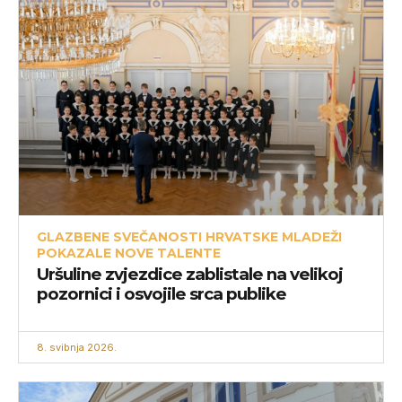
GLAZBENE SVEČANOSTI HRVATSKE MLADEŽI
POKAZALE NOVE TALENTE
Uršuline zvjezdice zablistale na velikoj
pozornici i osvojile srca publike
8. svibnja 2026.