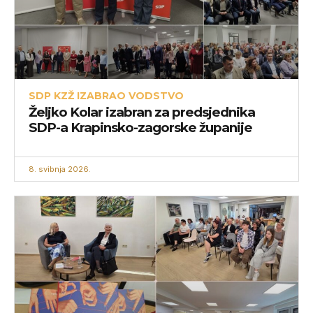
SDP KZŽ IZABRAO VODSTVO
Željko Kolar izabran za predsjednika
SDP-a Krapinsko-zagorske županije
8. svibnja 2026.