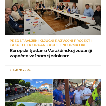
PREDSTAVLJENI KLJUČNI RAZVOJNI PROJEKTI
FAKULTETA ORGANIZACIJE I INFORMATIKE
Europski tjedan u Varaždinskoj županiji
započeo važnom sjednicom
8. svibnja 2026.