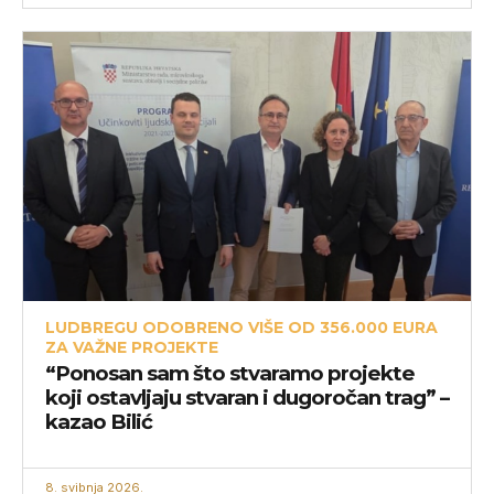
LUDBREGU ODOBRENO VIŠE OD 356.000 EURA
ZA VAŽNE PROJEKTE
“Ponosan sam što stvaramo projekte
koji ostavljaju stvaran i dugoročan trag” –
kazao Bilić
8. svibnja 2026.