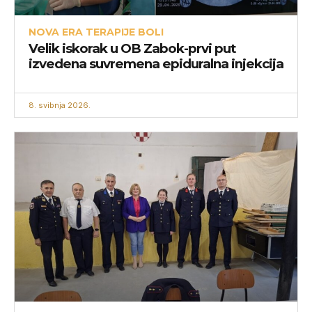
NOVA ERA TERAPIJE BOLI
Velik iskorak u OB Zabok-prvi put
izvedena suvremena epiduralna injekcija
8. svibnja 2026.