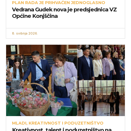
PLAN RADA JE PRIHVAĆEN JEDNOGLASNO
Vedrana Gudek nova je predsjednica VZ
Općine Konjščina
8. svibnja 2026.
MLADI, KREATIVNOST I PODUZETNIŠTVO
Kreativnost, talent i poduzetništvo na