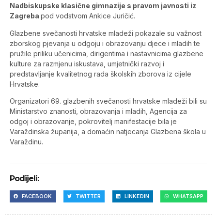
Nadbiskupske klasične gimnazije s pravom javnosti iz
Zagreba
pod vodstvom Ankice Juričić.
Glazbene svečanosti hrvatske mladeži pokazale su važnost
zborskog pjevanja u odgoju i obrazovanju djece i mladih te
pružile priliku učenicima, dirigentima i nastavnicima glazbene
kulture za razmjenu iskustava, umjetnički razvoj i
predstavljanje kvalitetnog rada školskih zborova iz cijele
Hrvatske.
Organizatori 69. glazbenih svečanosti hrvatske mladeži bili su
Ministarstvo znanosti, obrazovanja i mladih, Agencija za
odgoj i obrazovanje, pokrovitelj manifestacije bila je
Varaždinska županija, a domaćin natjecanja Glazbena škola u
Varaždinu.
Podijeli:
FACEBOOK
TWITTER
LINKEDIN
WHATSAPP