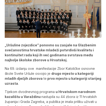
„Uršuline zvjezdice” ponovno su zasjale na Glazbenim
svečanostima hrvatske mladeži potvrdivši kvalitetu i
kontinuitet rada koji ih već godinama svrstava među
najbolje školske zborove u Hrvatskoj.
Na 69. izdanju ove manifestacije Zbor Katoličke osnovne
škole Svete Uršule osvojio je
drugo mjesto u kategoriji
mlađih dječjih zborova
te
prvo mjesto u kategoriji starijeg
uzrasta
.
Tijekom dvodnevnog programa
u Hrvatskom narodnom
kazalištu u Varaždinu
nastupila su 44 zbora iz 11 hrvatskih
županija i Grada Zagreba, a publika je imala priliku uživati u