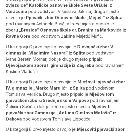
zvjezdice“ Katoličke osnovne škole Svete Uršule iz
Varaždina
pod vodstvom Višeslava Jaklina, drugo mjesto
osvojio je
Pjevački zbor Osnovne škole „Mejaši“ iz Splita
pod ravnanjem Antonele Burić, a treće mjesto pripalo je
zboru „Brezice“ Osnovne škole dr. Branimira Markovića iz
Ravne Gore
pod vodstvom Žakline Majetić Mufić.
U kategoriji C prvo mjesto osvojio je
Djevojački zbor V.
gimnazije „Vladimira Nazora“ iz Splita
pod vodstvom
Ivane Beretin Mornar, dok je drugo mjesto pripalo
Djevojačkom zboru I. gimnazije iz Zagreba
pod ravnanjem
Kristine Vladušić.
U kategoriji D prvo mjesto osvojio je
Mješoviti pjevački zbor
IV. gimnazije „Marko Marulić“ iz Split
a pod vodstvom
Tomislava Veršića. Drugo mjesto pripalo je
Mješovitom
pjevačkom zboru Srednje škole Valpovo
pod ravnanjem
Želimira Sušića, dok je treće mjesto osvojio
Mješoviti
pjevački zbor Gimnazije „Antuna Gustava Matoša“ iz
Đakova
pod vodstvom Tomislava Ljepotića.
U kategoriji E prvo mjesto osvojio je
Mješoviti pjevački zbor