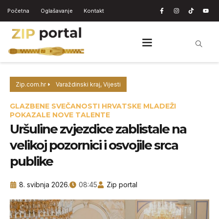
Početna
Oglašavanje
Kontakt
Zip.com.hr
Varaždinski kraj
,
Vijesti
GLAZBENE SVEČANOSTI HRVATSKE MLADEŽI
POKAZALE NOVE TALENTE
Uršuline zvjezdice zablistale na
velikoj pozornici i osvojile srca
publike
8. svibnja 2026.
08:45
Zip portal