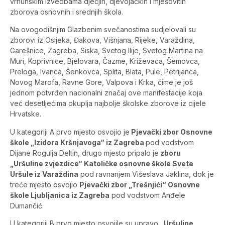
vrhunskim izvedbama dječjih, djevojačkih i mješovitih
zborova osnovnih i srednjih škola.
Na ovogodišnjim Glazbenim svečanostima sudjelovali su
zborovi iz Osijeka, Đakova, Višnjana, Rijeke, Varaždina,
Garešnice, Zagreba, Siska, Svetog Ilije, Svetog Martina na
Muri, Koprivnice, Bjelovara, Čazme, Križevaca, Šemovca,
Preloga, Ivanca, Šenkovca, Splita, Blata, Pule, Petrijanca,
Novog Marofa, Ravne Gore, Valpova i Krka, čime je još
jednom potvrđen nacionalni značaj ove manifestacije koja
već desetljećima okuplja najbolje školske zborove iz cijele
Hrvatske.
U kategoriji A prvo mjesto osvojio je
Pjevački zbor Osnovne
škole „Izidora Kršnjavoga“ iz Zagreba
pod vodstvom
Dijane Rogulja Deltin, drugo mjesto pripalo je
zboru
„Uršuline zvjezdice“ Katoličke osnovne škole Svete
Uršule iz Varaždina
pod ravnanjem Višeslava Jaklina, dok je
treće mjesto osvojio
Pjevački zbor „Trešnjići“ Osnovne
škole Ljubljanica iz Zagreba
pod vodstvom Anđele
Dumančić.
U kategoriji B prvo mjesto osvojile su upravo
„Uršuline