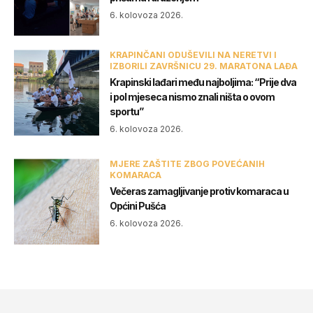
6. kolovoza 2026.
KRAPINČANI ODUŠEVILI NA NERETVI I
IZBORILI ZAVRŠNICU 29. MARATONA LAĐA
Krapinski lađari među najboljima: “Prije dva
i pol mjeseca nismo znali ništa o ovom
sportu”
6. kolovoza 2026.
MJERE ZAŠTITE ZBOG POVEĆANIH
KOMARACA
Večeras zamagljivanje protiv komaraca u
Općini Pušća
6. kolovoza 2026.