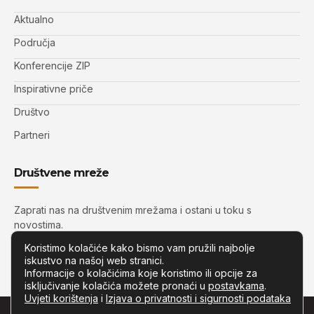
Aktualno
Područja
Konferencije ZIP
Inspirativne priče
Društvo
Partneri
Društvene mreže
Zaprati nas na društvenim mrežama i ostani u toku s
novostima.
Koristimo kolačiće kako bismo vam pružili najbolje
iskustvo na našoj web stranici.
Informacije o kolačićima koje koristimo ili opcije za
isključivanje kolačića možete pronaći u
postavkama
.
Uvjeti korištenja
i
Izjava o privatnosti i sigurnosti podataka