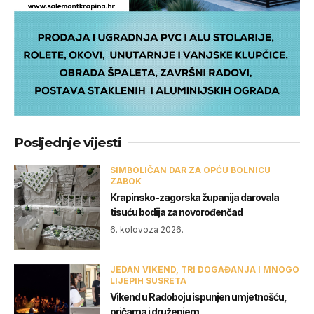
Posljednje vijesti
SIMBOLIČAN DAR ZA OPĆU BOLNICU
ZABOK
Krapinsko-zagorska županija darovala
tisuću bodija za novorođenčad
6. kolovoza 2026.
JEDAN VIKEND, TRI DOGAĐANJA I MNOGO
LIJEPIH SUSRETA
Vikend u Radoboju ispunjen umjetnošću,
pričama i druženjem