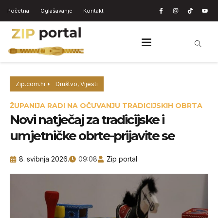
Početna
Oglašavanje
Kontakt
Zip.com.hr
Društvo
,
Vijesti
ŽUPANIJA RADI NA OČUVANJU TRADICIJSKIH OBRTA
Novi natječaj za tradicijske i
umjetničke obrte-prijavite se
8. svibnja 2026.
09:08
Zip portal