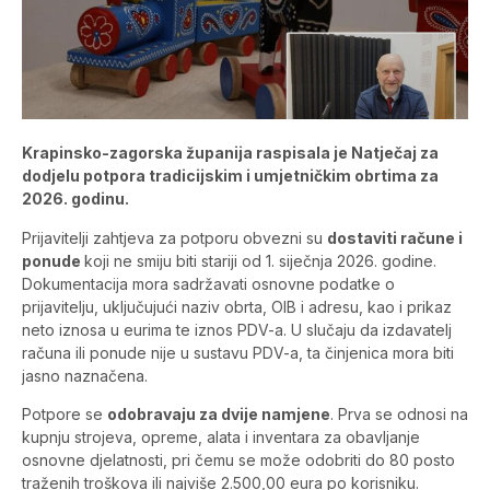
Krapinsko-zagorska županija raspisala je Natječaj za
dodjelu potpora tradicijskim i umjetničkim obrtima za
2026. godinu.
Prijavitelji zahtjeva za potporu obvezni su
dostaviti račune i
ponude
koji ne smiju biti stariji od 1. siječnja 2026. godine.
Dokumentacija mora sadržavati osnovne podatke o
prijavitelju, uključujući naziv obrta, OIB i adresu, kao i prikaz
neto iznosa u eurima te iznos PDV-a. U slučaju da izdavatelj
računa ili ponude nije u sustavu PDV-a, ta činjenica mora biti
jasno naznačena.
Potpore se
odobravaju za dvije namjene
. Prva se odnosi na
kupnju strojeva, opreme, alata i inventara za obavljanje
osnovne djelatnosti, pri čemu se može odobriti do 80 posto
traženih troškova ili najviše 2.500,00 eura po korisniku.