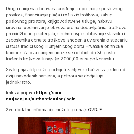
Druga namjena obuhvaća uređenje i opremanje poslovnog
prostora, financiranje plaća i režijskih troškova, zakup
poslovnog prostora, knjigovodstvene usluge, nabavu
sirovina, podmirivanje obveza prema dobavljačima, troškove
promidžbenog materijala, stručno osposobljavanje vlasnika i
zaposlenika obrta te troškove ishođenja uvjerenja o stjecanju
statusa tradicijskog ili umjetničkog obrta Hrvatske obrtničke
komore. Za ovu namjenu može se odobriti do 80 posto
traženih troškova ili najviše 2.000,00 eura po korisniku.
Svaki prijavitelj može podnijeti zahtjev isključivo za jednu od
dviju navedenih namjena, a potpora se dodjeljuje
jednokratno.
link za prijavu
https://som-
natjecaj.eu/authentication/login
Sve dodatne informacije možete pronaći
OVDJE
.