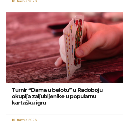
16. travnja 2026.
Turnir “Dama u belotu” u Radoboju
okuplja zaljubljenike u popularnu
kartašku igru
16. travnja 2026.