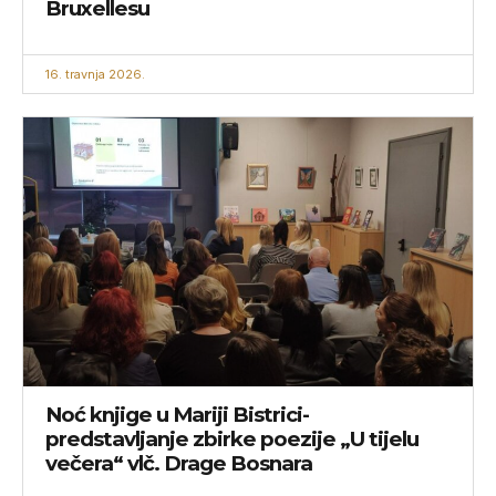
Bruxellesu
16. travnja 2026.
Noć knjige u Mariji Bistrici-
predstavljanje zbirke poezije „U tijelu
večera“ vlč. Drage Bosnara