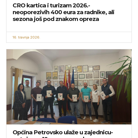
CRO kartica i turizam 2026.-
neoporezivih 400 eura za radnike, ali
sezona još pod znakom opreza
16. travnja 2026.
Općina Petrovsko ulaže u zajednicu-