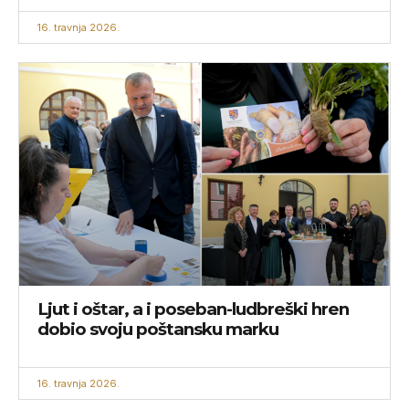
16. travnja 2026.
Ljut i oštar, a i poseban-ludbreški hren
dobio svoju poštansku marku
16. travnja 2026.