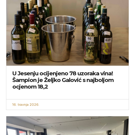
U Jesenju ocijenjeno 78 uzoraka vina!
Šampion je Željko Galović s najboljom
ocjenom 18,2
16. travnja 2026.