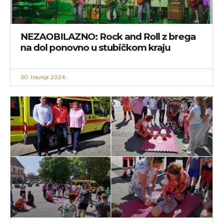
NEZAOBILAZNO: Rock and Roll z brega
na dol ponovno u stubičkom kraju
30. travnja 2024.