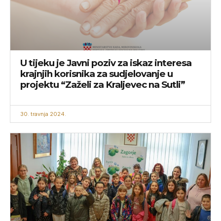
U tijeku je Javni poziv za iskaz interesa
krajnjih korisnika za sudjelovanje u
projektu “Zaželi za Kraljevec na Sutli”
30. travnja 2024.