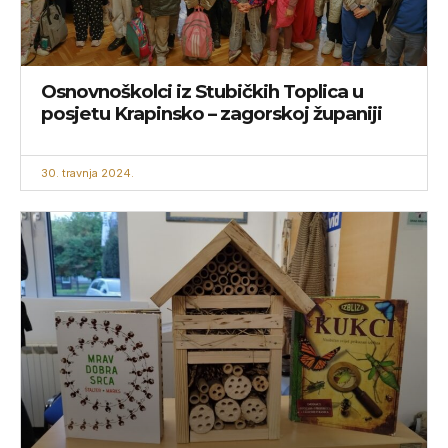
Osnovnoškolci iz Stubičkih Toplica u
posjetu Krapinsko – zagorskoj županiji
30. travnja 2024.