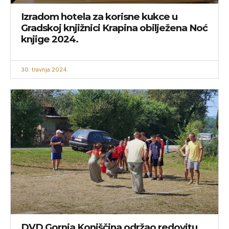
Izradom hotela za korisne kukce u
Gradskoj knjižnici Krapina obilježena Noć
knjige 2024.
30. travnja 2024.
DVD Gornja Konjščina održao redovitu