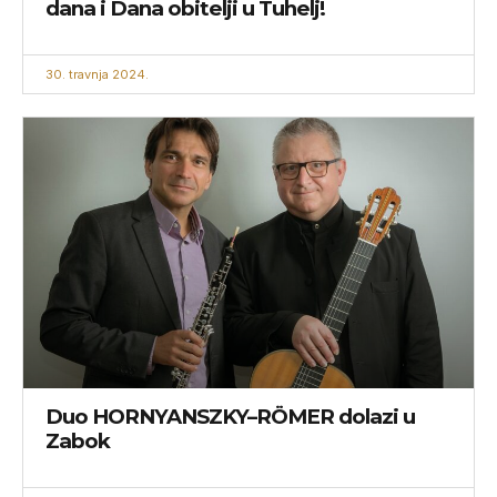
dana i Dana obitelji u Tuhelj!
30. travnja 2024.
Duo HORNYANSZKY–RÖMER dolazi u
Zabok