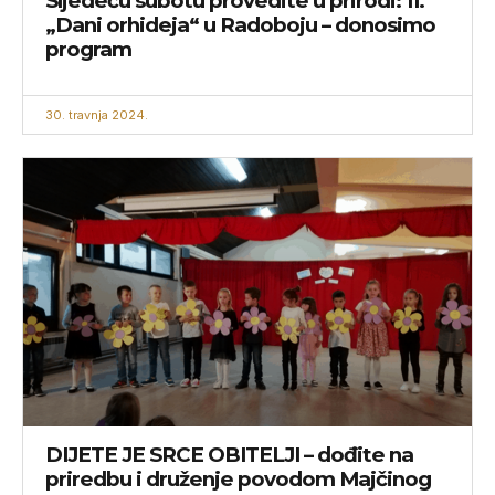
Sljedeću subotu provedite u prirodi: 11.
„Dani orhideja“ u Radoboju – donosimo
program
30. travnja 2024.
DIJETE JE SRCE OBITELJI – dođite na
priredbu i druženje povodom Majčinog