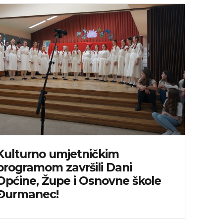
Kulturno umjetničkim
programom završili Dani
Općine, Župe i Osnovne škole
Đurmanec!