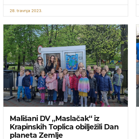
28. travnja 2023.
Mališani DV „Maslačak“ iz
Krapinskih Toplica obilježili Dan
planeta Zemlje