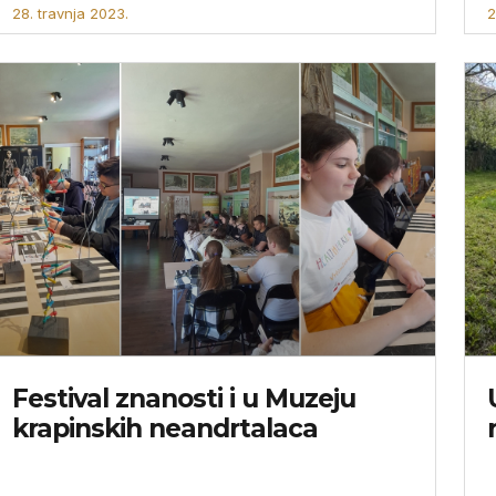
28. travnja 2023.
2
Festival znanosti i u Muzeju
krapinskih neandrtalaca