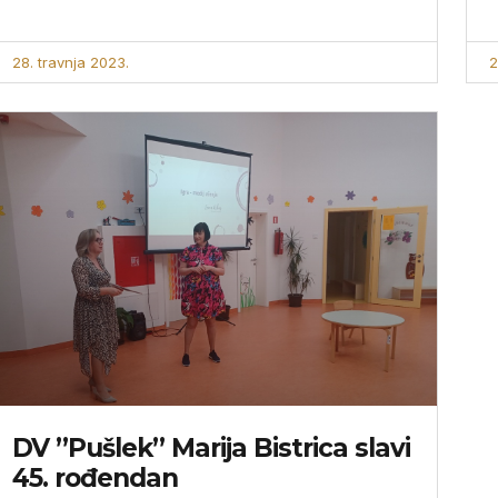
28. travnja 2023.
2
DV ”Pušlek” Marija Bistrica slavi
45. rođendan