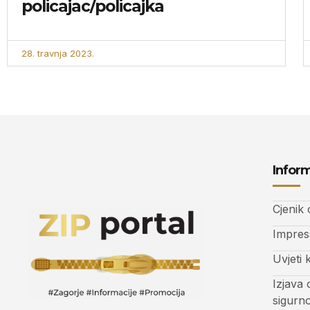
policajac/policajka
28. travnja 2023.
Inform
Cjenik
Impre
Uvjeti 
Izjava 
sigurn