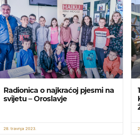
Radionica o najkraćoj pjesmi na
svijetu – Oroslavje
28. travnja 2023.
2