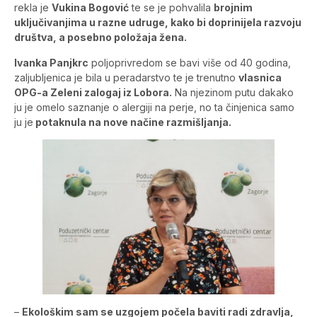
rekla je
Vukina Bogović
te se je pohvalila
brojnim
uključivanjima u razne udruge, kako bi doprinijela razvoju
društva, a posebno položaja žena.
Ivanka Panjkrc
poljoprivredom se bavi više od 40 godina,
zaljubljenica je bila u peradarstvo te je trenutno
vlasnica
OPG-a Zeleni zalogaj iz Lobora.
Na njezinom putu dakako
ju je omelo saznanje o alergiji na perje, no ta činjenica samo
ju je
potaknula na nove načine razmišljanja.
–
Ekološkim sam se uzgojem počela baviti radi zdravlja,