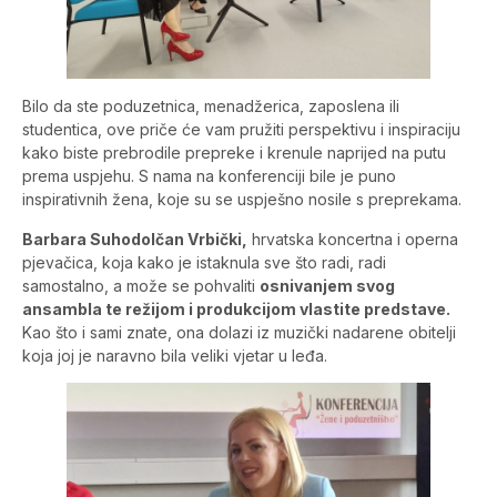
Bilo da ste poduzetnica, menadžerica, zaposlena ili
studentica, ove priče će vam pružiti perspektivu i inspiraciju
kako biste prebrodile prepreke i krenule naprijed na putu
prema uspjehu. S nama na konferenciji bile je puno
inspirativnih žena, koje su se uspješno nosile s preprekama.
Barbara Suhodolčan Vrbički,
hrvatska koncertna i operna
pjevačica, koja kako je istaknula sve što radi, radi
samostalno, a može se pohvaliti
osnivanjem svog
ansambla te režijom i produkcijom vlastite predstave.
Kao što i sami znate, ona dolazi iz muzički nadarene obitelji
koja joj je naravno bila veliki vjetar u leđa.