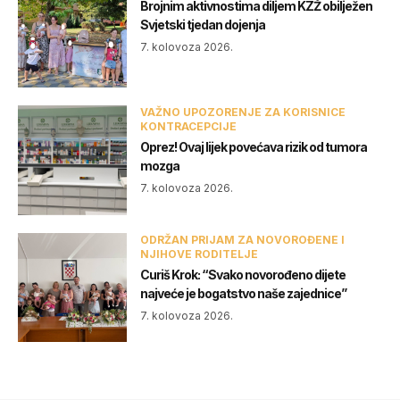
Brojnim aktivnostima diljem KZŽ obilježen
Svjetski tjedan dojenja
7. kolovoza 2026.
VAŽNO UPOZORENJE ZA KORISNICE
KONTRACEPCIJE
Oprez! Ovaj lijek povećava rizik od tumora
mozga
7. kolovoza 2026.
ODRŽAN PRIJAM ZA NOVOROĐENE I
NJIHOVE RODITELJE
Curiš Krok: “Svako novorođeno dijete
najveće je bogatstvo naše zajednice”
7. kolovoza 2026.