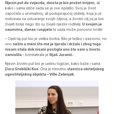
Njezin put do zvijezda, doista je bio prožet trnjem
, ali
kako i sama ističe sada se je sve isplatilo. Svoj je život
započela u siromašnoj, ali podupirajućoj obitelji, koja ju je
motivirala na ostvarenje svojih ciljeva, a životni cilj joj je bio
živjeti bolje nego što su živjeli njezini roditelji.
U svojim je
naumima, danas i uspjela
te sada može ponosno tvrditi:
– Cijeli taj put bio je velika borba. Bilo je teško i izazovno, no
ono
nešto u meni što me je tjeralo i držalo i zbog toga
nisam stala dok nisam postigla ono što sam u životu
zamislila
– konstatirala je
Ilijaš Juranić.
Njezin životni put bio je uistinu logičan, kako kaže i sama
Dora Greblički Kos
. Ona je trenutno
vlasnica obiteljskog
ugostiteljskog objekta – Ville Zelenjak.