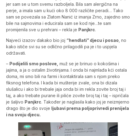
jer sam se u tom svemu razboljela. Bila sam alergična na
perje, a imala sam u kući oko 8 000 različite peradi… Tako
sam se povezala sa Zlatom Nanić iz imanja Zrno, zajedno smo
bile na sajmovima i educirala sam se kod nje…te sam
promijenila sve u prehrani – rekla je
Panjkrc
.
Najveći izazov dakako bio joj
“hendlati” djecu i posao
, no
kako ističe svi su se odlično prilagodili pa je i to uspjela
održavati.
–
Podijelili smo poslove,
muž se je brinuo o kokošima i
jajima, a ja o ostalim životinjama. I onda bi najmlađa kći ostala
doma, mi smo bili na farmi i kontaktirala sam s njom preko
fiksnog telefona. I kada bi mušterije zvale, ona bi dizala
slušalicu i ako bi trebale jaja onda bi im rekla zovite broj taj i
taj, a ako trebate purane ili piliće zovite broj taj i taj – ispričala
je šaljivo
Panjkrc
. Također je naglasila kako joj je neizmjerno
drago što je dio svoje
ljubavi prema poljoprivredi prenijela
i na svoju djecu.