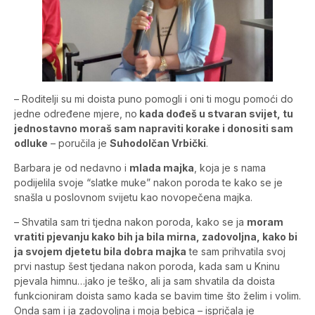
– Roditelji su mi doista puno pomogli i oni ti mogu pomoći do
jedne određene mjere, no
kada dođeš u stvaran svijet, tu
jednostavno moraš sam napraviti korake i donositi sam
odluke
– poručila je
Suhodolčan Vrbički
.
Barbara je od nedavno i
mlada majka
, koja je s nama
podijelila svoje “slatke muke” nakon poroda te kako se je
snašla u poslovnom svijetu kao novopečena majka.
– Shvatila sam tri tjedna nakon poroda, kako se ja
moram
vratiti pjevanju kako bih ja bila mirna, zadovoljna, kako bi
ja svojem djetetu bila dobra majka
te sam prihvatila svoj
prvi nastup šest tjedana nakon poroda, kada sam u Kninu
pjevala himnu…jako je teško, ali ja sam shvatila da doista
funkcioniram doista samo kada se bavim time što želim i volim.
Onda sam i ja zadovoljna i moja bebica – ispričala je