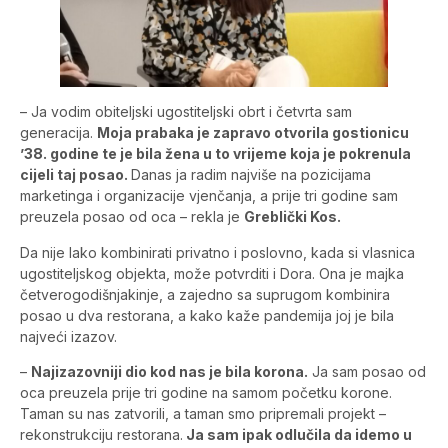
– Ja vodim obiteljski ugostiteljski obrt i četvrta sam
generacija.
Moja prabaka je zapravo otvorila gostionicu
’38. godine te je bila žena u to vrijeme koja je pokrenula
cijeli taj posao.
Danas ja radim najviše na pozicijama
marketinga i organizacije vjenčanja, a prije tri godine sam
preuzela posao od oca – rekla je
Greblički Kos.
Da nije lako kombinirati privatno i poslovno, kada si vlasnica
ugostiteljskog objekta, može potvrditi i Dora. Ona je majka
četverogodišnjakinje, a zajedno sa suprugom kombinira
posao u dva restorana, a kako kaže pandemija joj je bila
najveći izazov.
–
Najizazovniji dio kod nas je bila korona.
Ja sam posao od
oca preuzela prije tri godine na samom početku korone.
Taman su nas zatvorili, a taman smo pripremali projekt –
rekonstrukciju restorana.
Ja sam ipak odlučila da idemo u