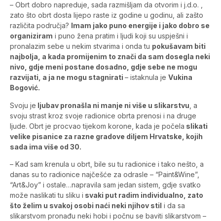
– Obrt dobro napreduje, sada razmišljam da otvorim i j.d.o. ,
zato što obrt dosta lijepo raste iz godine u godinu, ali zašto
različita područja?
Imam jako puno energije i jako dobro se
organiziram
i puno žena pratim i ljudi koji su uspješni i
pronalazim sebe u nekim stvarima i onda tu
pokušavam biti
najbolja, a kada promijenim to znači da sam dosegla neki
nivo, gdje meni postane dosadno, gdje sebe ne mogu
razvijati, a ja ne mogu stagnirati
– istaknula je
Vukina
Bogović.
Svoju je
ljubav pronašla ni manje ni više u slikarstvu
, a
svoju strast kroz svoje radionice obrta prenosi i na druge
ljude. Obrt je procvao tijekom korone, kada je počela
slikati
velike pisanice za razne gradove diljem Hrvatske, kojih
sada ima više od 30.
– Kad sam krenula u obrt, bile su tu radionice i tako nešto, a
danas su to radionice najčešće za odrasle – “Paint&Wine”,
“Art&Joy” i ostale…napravila sam jedan sistem, gdje svatko
može naslikati tu sliku i
svaki put radim individualno, zato
što želim u svakoj osobi naći neki njihov stil
i da sa
slikarstvom pronađu neki hobi i počnu se baviti slikarstvom –