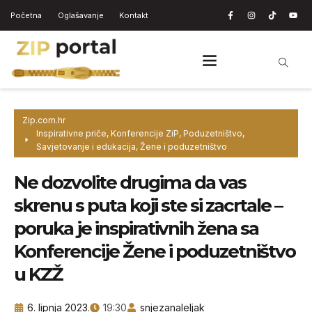
Početna
Oglašavanje
Kontakt
Zip.com.hr
Inspirativne priče
,
Konferencije ZiP
,
Poduzetništvo
,
Savjetovanje i edukacija
,
Žene i poduzetništvo
Ne dozvolite drugima da vas
skrenu s puta koji ste si zacrtale –
poruka je inspirativnih žena sa
Konferencije Žene i poduzetništvo
u KZŽ
6. lipnja 2023.
19:30
snjezanaleljak