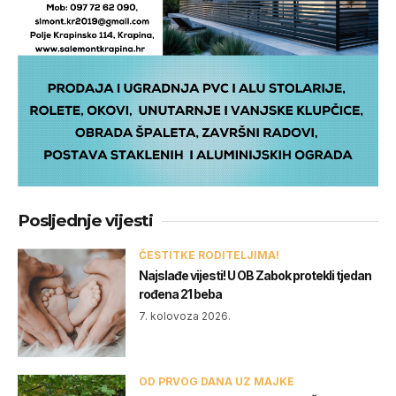
Posljednje vijesti
ČESTITKE RODITELJIMA!
Najslađe vijesti! U OB Zabok protekli tjedan
rođena 21 beba
7. kolovoza 2026.
OD PRVOG DANA UZ MAJKE