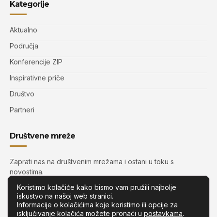
Kategorije
Aktualno
Područja
Konferencije ZIP
Inspirativne priče
Društvo
Partneri
Društvene mreže
Zaprati nas na društvenim mrežama i ostani u toku s
novostima.
Koristimo kolačiće kako bismo vam pružili najbolje
iskustvo na našoj web stranici.
Informacije o kolačićima koje koristimo ili opcije za
isključivanje kolačića možete pronaći u
postavkama
.