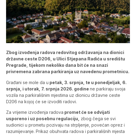
Zbog izvođenja radova redovitog održavanja na dionici
državne ceste D206, u Ulici Stjepana Radića u središtu
Pregrade, tijekom nekoliko dana bit će na snazi
privremena zabrana parkiranja uz navedenu prometnicu.
Građani se mole da u
petak, 3. srpnja, te u ponedjeljak, 6.
srpnja, i utorak, 7. srpnja 2026. godine
ne parkiraju svoja
vozila na parkirališnim mjestima uz dionicu državne ceste
D206 na kojoj će se izvoditi radovi.
Za vrijeme izvođenja radova
promet će se odvijati
usporeno i uz posebnu regulaciju,
zbog čega se svi
sudionici u prometu pozivaju na strpljenje, povećan oprez i
razumijevanje. Prikaz obuhvata radova i parkirališnih mjesta