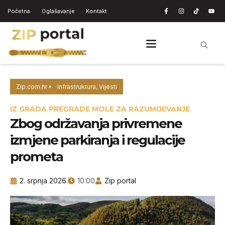
Početna
Oglašavanje
Kontakt
Zip.com.hr
Infrastruktura
,
Vijesti
IZ GRADA PREGRADE MOLE ZA RAZUMIJEVANJE
Zbog održavanja privremene
izmjene parkiranja i regulacije
prometa
2. srpnja 2026.
10:00
Zip portal