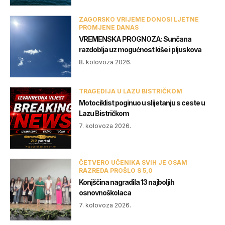
ZAGORSKO VRIJEME DONOSI LJETNE
PROMJENE DANAS
VREMENSKA PROGNOZA: Sunčana
razdoblja uz mogućnost kiše i pljuskova
8. kolovoza 2026.
TRAGEDIJA U LAZU BISTRIČKOM
Motociklist poginuo u slijetanju s ceste u
Lazu Bistričkom
7. kolovoza 2026.
ČETVERO UČENIKA SVIH JE OSAM
RAZREDA PROŠLO S 5,0
Konjščina nagradila 13 najboljih
osnovnoškolaca
7. kolovoza 2026.