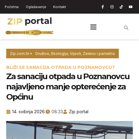
Početna
Oglašavanje
Kontakt
Zip.com.hr
Društvo
,
Ekologija
,
Vijesti
,
Zeleno i pametno
BLIŽI SE SANACIJA OTPADA U POZNANOVCU?
Za sanaciju otpada u Poznanovcu
najavljeno manje opterećenje za
Općinu
14. svibnja 2026.
08:33
Zip portal