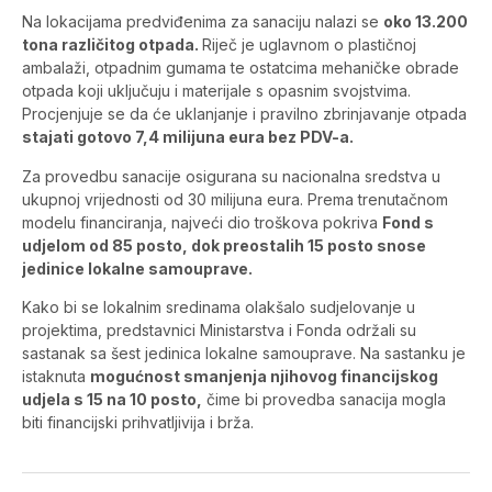
Na lokacijama predviđenima za sanaciju nalazi se
oko 13.200
tona različitog otpada.
Riječ je uglavnom o plastičnoj
ambalaži, otpadnim gumama te ostatcima mehaničke obrade
otpada koji uključuju i materijale s opasnim svojstvima.
Procjenjuje se da će uklanjanje i pravilno zbrinjavanje otpada
stajati gotovo 7,4 milijuna eura bez PDV-a.
Za provedbu sanacije osigurana su nacionalna sredstva u
ukupnoj vrijednosti od 30 milijuna eura. Prema trenutačnom
modelu financiranja, najveći dio troškova pokriva
Fond s
udjelom od 85 posto, dok preostalih 15 posto snose
jedinice lokalne samouprave.
Kako bi se lokalnim sredinama olakšalo sudjelovanje u
projektima, predstavnici Ministarstva i Fonda održali su
sastanak sa šest jedinica lokalne samouprave. Na sastanku je
istaknuta
mogućnost smanjenja njihovog financijskog
udjela s 15 na 10 posto,
čime bi provedba sanacija mogla
biti financijski prihvatljivija i brža.