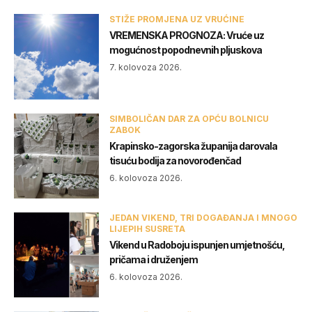
STIŽE PROMJENA UZ VRUĆINE
VREMENSKA PROGNOZA: Vruće uz
mogućnost popodnevnih pljuskova
7. kolovoza 2026.
SIMBOLIČAN DAR ZA OPĆU BOLNICU
ZABOK
Krapinsko-zagorska županija darovala
tisuću bodija za novorođenčad
6. kolovoza 2026.
JEDAN VIKEND, TRI DOGAĐANJA I MNOGO
LIJEPIH SUSRETA
Vikend u Radoboju ispunjen umjetnošću,
pričama i druženjem
6. kolovoza 2026.