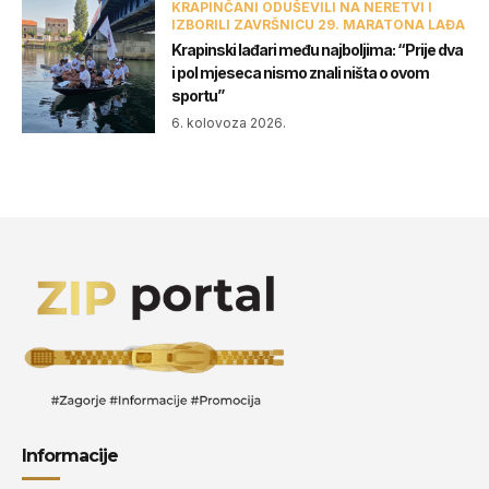
KRAPINČANI ODUŠEVILI NA NERETVI I
IZBORILI ZAVRŠNICU 29. MARATONA LAĐA
Krapinski lađari među najboljima: “Prije dva
i pol mjeseca nismo znali ništa o ovom
sportu”
6. kolovoza 2026.
Informacije