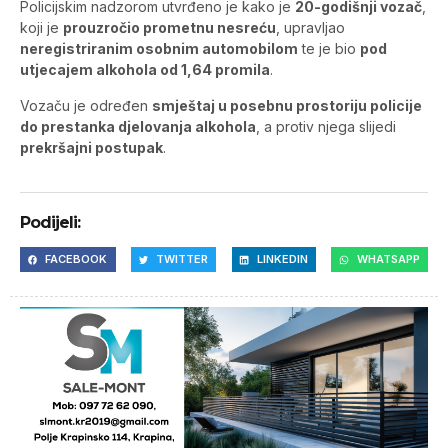
Policijskim nadzorom utvrđeno je kako je
20-godišnji vozač
,
koji je
prouzročio prometnu nesreću
, upravljao
neregistriranim osobnim automobilom
te je bio
pod
utjecajem alkohola od 1,64 promila
.
Vozaču je određen
smještaj u posebnu prostoriju policije
do prestanka djelovanja alkohola
, a protiv njega slijedi
prekršajni postupak
.
Podijeli:
FACEBOOK
TWITTER
LINKEDIN
WHATSAPP