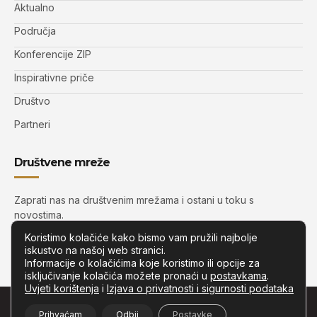
Aktualno
Područja
Konferencije ZIP
Inspirativne priče
Društvo
Partneri
Društvene mreže
Zaprati nas na društvenim mrežama i ostani u toku s
novostima.
Koristimo kolačiće kako bismo vam pružili najbolje
iskustvo na našoj web stranici.
Informacije o kolačićima koje koristimo ili opcije za
isključivanje kolačića možete pronaći u
postavkama
.
Uvjeti korištenja
i
Izjava o privatnosti i sigurnosti podataka
© Copyright –
Zip.com.hr
– Sva prava pridržana.
Prihvaćam
Odbij
Postavke