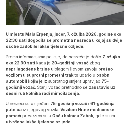
U mjestu Mala Erpenja, jučer, 7. ožujka 2026. godine oko
22:30 sati dogodila se prometna nesreća u kojoj su dvije
osobe zadobile lakše tjelesne ozljede.
Prema informacijama policije, do nesreće je došlo
7. ožujka
oko 22:30 sati
kada je
20-godišnji vozač
zbog
neprilagođene brzine
u blagom lijevom zavoju
prešao
vozilom u suprotni prometni trak
te udario u
osobni
automobil
kojim je iz suprotnog smjera upravljao
75-
godišnji vozač
. Stariji vozač prethodno se
zaustavio uz
desni rub kolnika radi mimoilaženja
.
U nesreći su ozlijeđeni
75-godišnji vozač
i
61-godišnja
putnica
iz njegovog vozila.
Vozilom Hitne medicinske
pomoći
prevezeni su u
Opću bolnicu Zabok
, gdje su im
utvrđene lakše tjelesne ozljede
.