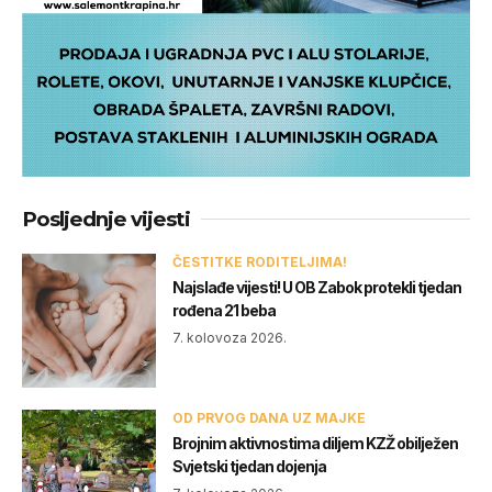
Posljednje vijesti
ČESTITKE RODITELJIMA!
Najslađe vijesti! U OB Zabok protekli tjedan
rođena 21 beba
7. kolovoza 2026.
OD PRVOG DANA UZ MAJKE
Brojnim aktivnostima diljem KZŽ obilježen
Svjetski tjedan dojenja