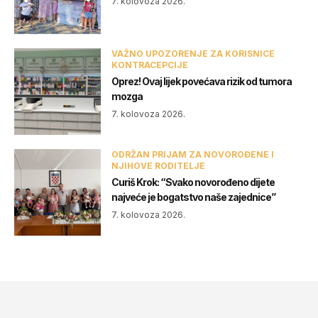
7. kolovoza 2026.
VAŽNO UPOZORENJE ZA KORISNICE
KONTRACEPCIJE
Oprez! Ovaj lijek povećava rizik od tumora
mozga
7. kolovoza 2026.
ODRŽAN PRIJAM ZA NOVOROĐENE I
NJIHOVE RODITELJE
Curiš Krok: “Svako novorođeno dijete
najveće je bogatstvo naše zajednice”
7. kolovoza 2026.