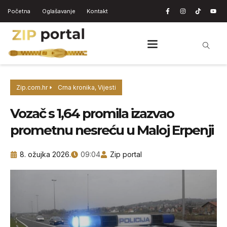
Početna
Oglašavanje
Kontakt
Zip.com.hr
Crna kronika
,
Vijesti
Vozač s 1,64 promila izazvao
prometnu nesreću u Maloj Erpenji
8. ožujka 2026.
09:04
Zip portal