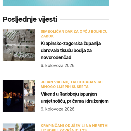
Posljednje vijesti
SIMBOLIČAN DAR ZA OPĆU BOLNICU
ZABOK
Krapinsko-zagorska županija
darovala tisuću bodija za
novorođenčad
6. kolovoza 2026.
JEDAN VIKEND, TRI DOGAĐANJA I
MNOGO LIJEPIH SUSRETA
Vikend u Radoboju ispunjen
umjetnošću, pričama i druženjem
6. kolovoza 2026.
KRAPINČANI ODUŠEVILI NA NERETVI
I IZBORILI ZAVRŠNICU 29.