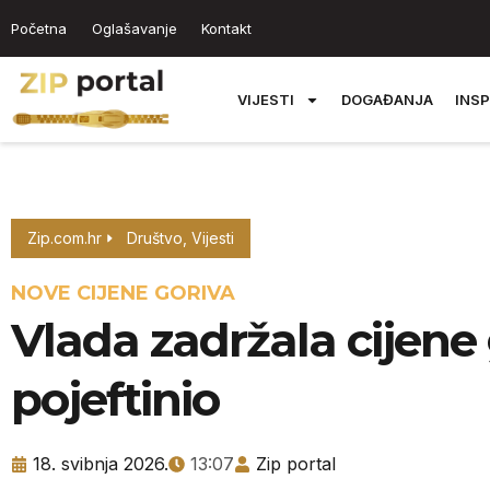
Početna
Oglašavanje
Kontakt
VIJESTI
DOGAĐANJA
INSP
Zip.com.hr
Društvo
,
Vijesti
NOVE CIJENE GORIVA
Vlada zadržala cijene 
pojeftinio
18. svibnja 2026.
13:07
Zip portal