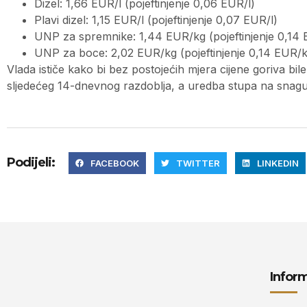
Dizel: 1,66 EUR/l (pojeftinjenje 0,06 EUR/l)
Plavi dizel: 1,15 EUR/l (pojeftinjenje 0,07 EUR/l)
UNP za spremnike: 1,44 EUR/kg (pojeftinjenje 0,14
UNP za boce: 2,02 EUR/kg (pojeftinjenje 0,14 EUR/
Vlada ističe kako bi bez postojećih mjera cijene goriva bile
sljedećeg 14-dnevnog razdoblja, a uredba stupa na snag
Podijeli:
FACEBOOK
TWITTER
LINKEDIN
Inform