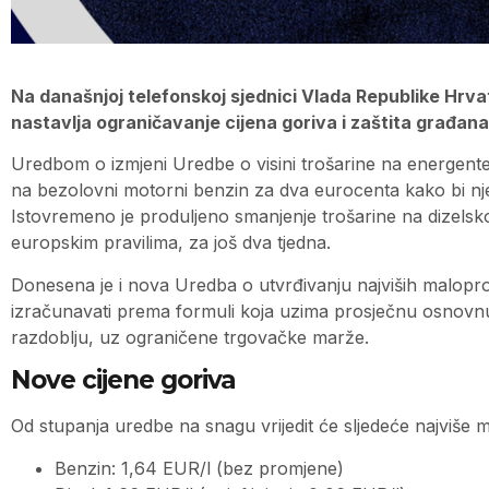
Na današnjoj telefonskoj sjednici Vlada Republike Hrv
nastavlja ograničavanje cijena goriva i zaštita građana
Uredbom o izmjeni Uredbe o visini trošarine na energente 
na bezolovni motorni benzin za dva eurocenta kako bi njeg
Istovremeno je produljeno smanjenje trošarine na dizelsk
europskim pravilima, za još dva tjedna.
Donesena je i nova Uredba o utvrđivanju najviših maloprodaj
izračunavati prema formuli koja uzima prosječnu osnovn
razdoblju, uz ograničene trgovačke marže.
Nove cijene goriva
Od stupanja uredbe na snagu vrijedit će sljedeće najviše 
Benzin: 1,64 EUR/l (bez promjene)