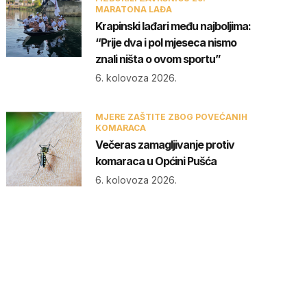
MARATONA LAĐA
Krapinski lađari među najboljima:
“Prije dva i pol mjeseca nismo
znali ništa o ovom sportu”
6. kolovoza 2026.
MJERE ZAŠTITE ZBOG POVEĆANIH
KOMARACA
Večeras zamagljivanje protiv
komaraca u Općini Pušća
6. kolovoza 2026.