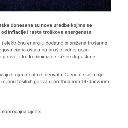
atske donesene su nove uredbe kojima se
 od inflacije i rasta troškova energenata.
i električnu energiju dodatno je snižena trošarina
ova cijena ostala na prošlotjednoj razini.
o gorivo, i to do minimalne razine dopuštene
nih cijena naftnih derivata. Cijene će se i dalje
u cijenu fosilnih goriva u prethodnom 14-dnevnom
maloprodajne cijene: