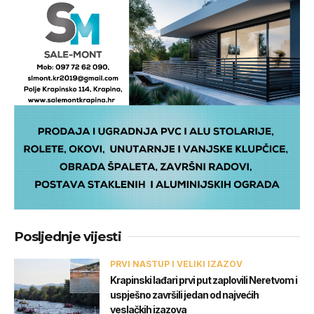
Posljednje vijesti
PRVI NASTUP I VELIKI IZAZOV
Krapinski lađari prvi put zaplovili Neretvom i
uspješno završili jedan od najvećih
veslačkih izazova