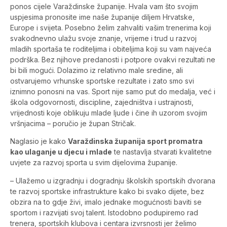
ponos cijele Varaždinske županije. Hvala vam što svojim
uspjesima pronosite ime naše županije diljem Hrvatske,
Europe i svijeta. Posebno želim zahvaliti vašim trenerima koji
svakodnevno ulažu svoje znanje, vrijeme i trud u razvoj
mladih sportaša te roditeljima i obiteljima koji su vam najveća
podrška. Bez njihove predanosti i potpore ovakvi rezultati ne
bi bili mogući. Dolazimo iz relativno male sredine, ali
ostvarujemo vrhunske sportske rezultate i zato smo svi
iznimno ponosni na vas. Sport nije samo put do medalja, već i
škola odgovornosti, discipline, zajedništva i ustrajnosti,
vrijednosti koje oblikuju mlade ljude i čine ih uzorom svojim
vršnjacima – poručio je župan Stričak.
Naglasio je kako
Varaždinska županija sport promatra
kao ulaganje u djecu i mlade
te nastavlja stvarati kvalitetne
uvjete za razvoj sporta u svim dijelovima županije.
– Ulažemo u izgradnju i dogradnju školskih sportskih dvorana
te razvoj sportske infrastrukture kako bi svako dijete, bez
obzira na to gdje živi, imalo jednake mogućnosti baviti se
sportom i razvijati svoj talent. Istodobno podupiremo rad
trenera, sportskih klubova i centara izvrsnosti jer želimo