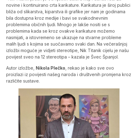
novine i kontinuirano crta karikature. Karikatura je široj publici
bliža od slikarstva, kiparstva ili grafike jer nam je godinama
bila dostupna kroz medije i bavi se svakodnevnim
problemima običnih ljudi. Mnogo je lakše nositi se s
problemima kada se kroz ovakve karikature možemo
nasmijati, a istovremeno se ukazuje na stvarne probleme
malih ljudi s kojima se suočavamo svaki dan. Na večerašnjoj
izložbi moguće je vidjeti stereotipe, Nik Titanik cijelu je našu
povijest sveo na 12 stereotipa – kazala je Švec Španjol.
Autor izložbe,
Nikola Plečko
, rekao je kako sve ovo
proizlazi iz povijesti našeg naroda i društvenih promjena kroz
različite sustave.