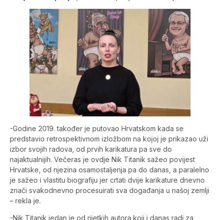
-Godine 2019. također je putovao Hrvatskom kada se
predstavio retrospektivnom izložbom na kojoj je prikazao uži
izbor svojih radova, od prvih karikatura pa sve do
najaktualnijih. Večeras je ovdje Nik Titanik sažeo povijest
Hrvatske, od njezina osamostaljenja pa do danas, a paralelno
je sažeo i vlastitu biografiju jer crtati dvije karikature dnevno
znači svakodnevno procesuirati sva događanja u našoj zemlji
– rekla je.
-Nik Titanik jedan je od rijetkih autora koji i danas radi za