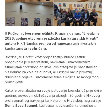
U Pučkom otvorenom učilištu Krapina danas, 15. svibnja
2026. godine otvorena je izložba karikatura „Mi Hrvati”
autora Nik Titanika, jednog od najpoznatijih hrvatskih
karikaturista i satiričara.
Izložba „Mi Hrvati” kroz prepoznatljiv humor i satiru
progovorila je o mentalitetu, navikama i svakodnevnim
situacijama hrvatskog društva. Posjetiteljima je predstavljen
niz karikatura koje na duhovit, ali i kritički način prikazuju
društvene pojave i suvremene teme s kojima se mnogi mogu
poistovjetiti.
Kako je ova izložba na svoje putovanje krenula još prije dvije
godine, povodom obilježavanja okruglih 30 godina Nikovog
profesionalnog bavljenja karikaturom u Hrvatskoj, naglasila je
Sonja Švec Španjol
, kustosica i povjesničarka umjetnosti.