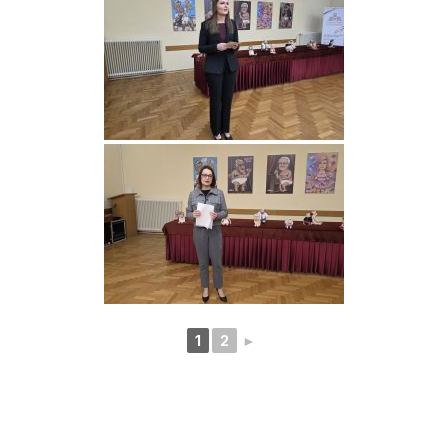
1
2
►