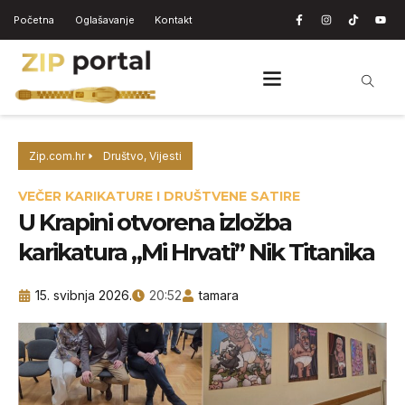
Početna
Oglašavanje
Kontakt
Zip.com.hr
Društvo
,
Vijesti
VEČER KARIKATURE I DRUŠTVENE SATIRE
U Krapini otvorena izložba
karikatura „Mi Hrvati” Nik Titanika
15. svibnja 2026.
20:52
tamara