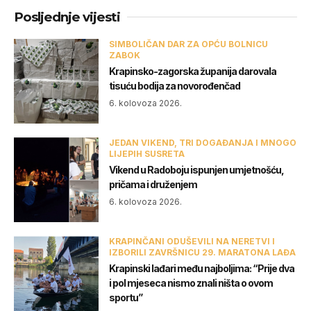
Posljednje vijesti
SIMBOLIČAN DAR ZA OPĆU BOLNICU
ZABOK
Krapinsko-zagorska županija darovala
tisuću bodija za novorođenčad
6. kolovoza 2026.
JEDAN VIKEND, TRI DOGAĐANJA I MNOGO
LIJEPIH SUSRETA
Vikend u Radoboju ispunjen umjetnošću,
pričama i druženjem
6. kolovoza 2026.
KRAPINČANI ODUŠEVILI NA NERETVI I
IZBORILI ZAVRŠNICU 29. MARATONA LAĐA
Krapinski lađari među najboljima: “Prije dva
i pol mjeseca nismo znali ništa o ovom
sportu”