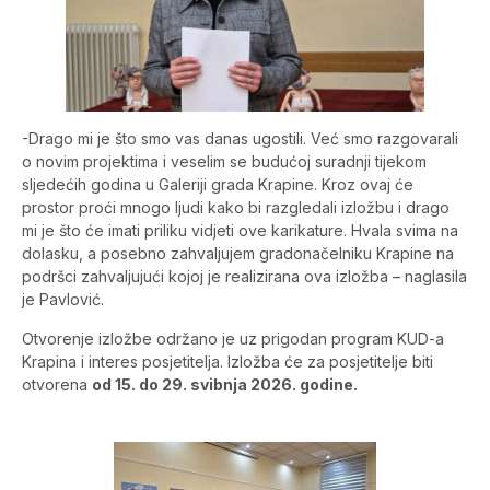
-Drago mi je što smo vas danas ugostili. Već smo razgovarali
o novim projektima i veselim se budućoj suradnji tijekom
sljedećih godina u Galeriji grada Krapine. Kroz ovaj će
prostor proći mnogo ljudi kako bi razgledali izložbu i drago
mi je što će imati priliku vidjeti ove karikature. Hvala svima na
dolasku, a posebno zahvaljujem gradonačelniku Krapine na
podršci zahvaljujući kojoj je realizirana ova izložba – naglasila
je Pavlović.
Otvorenje izložbe održano je uz prigodan program KUD-a
Krapina i interes posjetitelja. Izložba će za posjetitelje biti
otvorena
od 15. do 29. svibnja 2026. godine.