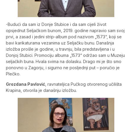
-Budući da sam iz Donje Stubice i da sam cijeli život
opsjednut Seljačkom bunom, 2019. godine napravio sam svoj
prvi, a zasad i jedini strip-album pod nazivom „1573“, koji se
bavi karikaturama vezanima uz Seljačku bunu. Današnja
izložba prošle je godine, u travnju, bila predstavljena i u
Donjoj Stubici. Promociju albuma „1573“ održao sam u Muzeju
seljačkih buna. Hvala svima na dolasku. Drago mi je što smo
ponovno u Zagorju, i sigurno ne posljednji put – poručio je
Plečko.
Grozdana Pavlović
, ravnateljica Pučkog otvorenog učilišta
Krapina, otvorila je današnju izložbu.