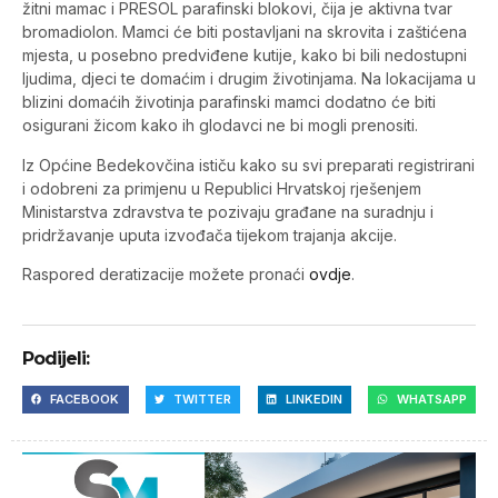
žitni mamac i PRESOL parafinski blokovi, čija je aktivna tvar
bromadiolon. Mamci će biti postavljani na skrovita i zaštićena
mjesta, u posebno predviđene kutije, kako bi bili nedostupni
ljudima, djeci te domaćim i drugim životinjama. Na lokacijama u
blizini domaćih životinja parafinski mamci dodatno će biti
osigurani žicom kako ih glodavci ne bi mogli prenositi.
Iz Općine Bedekovčina ističu kako su svi preparati registrirani
i odobreni za primjenu u Republici Hrvatskoj rješenjem
Ministarstva zdravstva te pozivaju građane na suradnju i
pridržavanje uputa izvođača tijekom trajanja akcije.
Raspored deratizacije možete pronaći
ovdje
.
Podijeli:
FACEBOOK
TWITTER
LINKEDIN
WHATSAPP