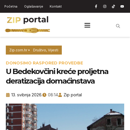
Početna
Oglašavanje
Kontakt
Zip.com.hr
Društvo
,
Vijesti
DONOSIMO RASPORED PROVEDBE
U Bedekovčini kreće proljetna
deratizacija domaćinstava
13. svibnja 2026.
08:14
Zip portal