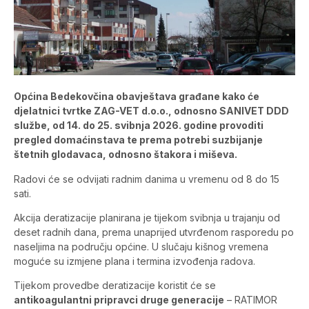
Općina Bedekovčina obavještava građane kako će
djelatnici tvrtke ZAG-VET d.o.o., odnosno SANIVET DDD
službe, od 14. do 25. svibnja 2026. godine provoditi
pregled domaćinstava te prema potrebi suzbijanje
štetnih glodavaca, odnosno štakora i miševa.
Radovi će se odvijati radnim danima u vremenu od 8 do 15
sati.
Akcija deratizacije planirana je tijekom svibnja u trajanju od
deset radnih dana, prema unaprijed utvrđenom rasporedu po
naseljima na području općine. U slučaju kišnog vremena
moguće su izmjene plana i termina izvođenja radova.
Tijekom provedbe deratizacije koristit će se
antikoagulantni pripravci druge generacije
– RATIMOR