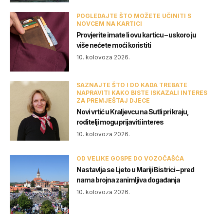
POGLEDAJTE ŠTO MOŽETE UČINITI S
NOVCEM NA KARTICI
Provjerite imate li ovu karticu – uskoro ju
više nećete moći koristiti
10. kolovoza 2026.
SAZNAJTE ŠTO I DO KADA TREBATE
NAPRAVITI KAKO BISTE ISKAZALI INTERES
ZA PREMJEŠTAJ DJECE
Novi vrtić u Kraljevcu na Sutli pri kraju,
roditelji mogu prijaviti interes
10. kolovoza 2026.
OD VELIKE GOSPE DO VOZOČAŠĆA
Nastavlja se Ljeto u Mariji Bistrici – pred
nama brojna zanimljiva događanja
10. kolovoza 2026.