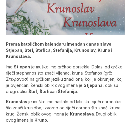
Prema katoličkom kalendaru imendan danas slave
Stjepan, Štef, Štefica, Štefanija, Krunoslav, Kruno i
Krunoslava.
Ime
Stjepan
je muško ime grčkog porijekla. Dolazi od grčke
riječi stephanos što znači vijenac, kruna. Stefanos (grč:
Στεφανοσ) na grčkom jeziku znači onaj koji je okrunjen, koji
je ovjenčan. Ženski oblik ovog imena je
Stjepana
, dok su
drugi oblici
Štef
,
Štefica
i
Štefanija
.
Krunoslav
je muško ime nastalo od latinske riječi coronatus
što znači krunidba, izvorno od riječi corono što znači kruna,
krug. Ženski oblik ovog imena je
Krunoslava
. Drugi oblik
ovog imena je
Kruno
.