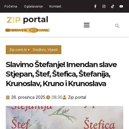
Početna
Oglašavanje
Kontakt
Zip.com.hr
Društvo
,
Vijesti
Slavimo Štefanje! Imendan slave
Stjepan, Štef, Štefica, Štefanija,
Krunoslav, Kruno i Krunoslava
26. prosinca 2025.
08:30
Zip portal