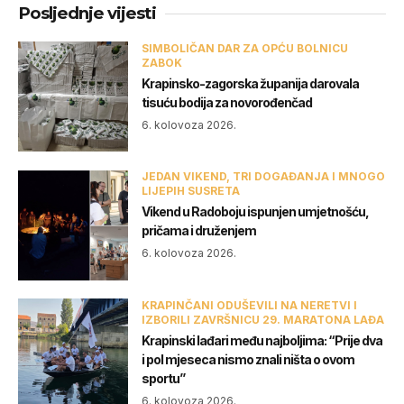
Posljednje vijesti
SIMBOLIČAN DAR ZA OPĆU BOLNICU
ZABOK
Krapinsko-zagorska županija darovala
tisuću bodija za novorođenčad
6. kolovoza 2026.
JEDAN VIKEND, TRI DOGAĐANJA I MNOGO
LIJEPIH SUSRETA
Vikend u Radoboju ispunjen umjetnošću,
pričama i druženjem
6. kolovoza 2026.
KRAPINČANI ODUŠEVILI NA NERETVI I
IZBORILI ZAVRŠNICU 29. MARATONA LAĐA
Krapinski lađari među najboljima: “Prije dva
i pol mjeseca nismo znali ništa o ovom
sportu”
6. kolovoza 2026.