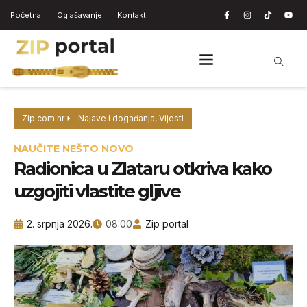
Početna
Oglašavanje
Kontakt
Zip.com.hr
Najave i događanja
,
Vijesti
NAUČITE NEŠTO NOVO
Radionica u Zlataru otkriva kako
uzgojiti vlastite gljive
2. srpnja 2026.
08:00
Zip portal