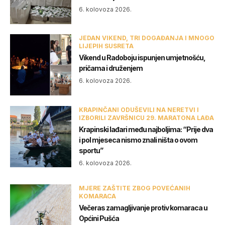
6. kolovoza 2026.
JEDAN VIKEND, TRI DOGAĐANJA I MNOGO
LIJEPIH SUSRETA
Vikend u Radoboju ispunjen umjetnošću,
pričama i druženjem
6. kolovoza 2026.
KRAPINČANI ODUŠEVILI NA NERETVI I
IZBORILI ZAVRŠNICU 29. MARATONA LAĐA
Krapinski lađari među najboljima: “Prije dva
i pol mjeseca nismo znali ništa o ovom
sportu”
6. kolovoza 2026.
MJERE ZAŠTITE ZBOG POVEĆANIH
KOMARACA
Večeras zamagljivanje protiv komaraca u
Općini Pušća