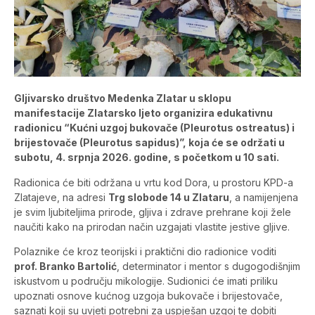
Gljivarsko društvo Medenka Zlatar u sklopu
manifestacije Zlatarsko ljeto organizira edukativnu
radionicu “Kućni uzgoj bukovače (Pleurotus ostreatus) i
brijestovače (Pleurotus sapidus)”, koja će se održati u
subotu, 4. srpnja 2026. godine, s početkom u 10 sati.
Radionica će biti održana u vrtu kod Dora, u prostoru KPD-a
Zlatajeve, na adresi
Trg slobode 14 u Zlataru
, a namijenjena
je svim ljubiteljima prirode, gljiva i zdrave prehrane koji žele
naučiti kako na prirodan način uzgajati vlastite jestive gljive.
Polaznike će kroz teorijski i praktični dio radionice voditi
prof. Branko Bartolić
, determinator i mentor s dugogodišnjim
iskustvom u području mikologije. Sudionici će imati priliku
upoznati osnove kućnog uzgoja bukovače i brijestovače,
saznati koji su uvjeti potrebni za uspješan uzgoj te dobiti