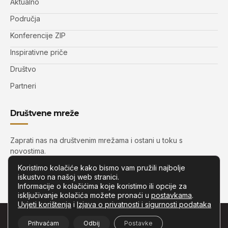
Aktualno
Područja
Konferencije ZIP
Inspirativne priče
Društvo
Partneri
Društvene mreže
Zaprati nas na društvenim mrežama i ostani u toku s
novostima.
Koristimo kolačiće kako bismo vam pružili najbolje
iskustvo na našoj web stranici.
Informacije o kolačićima koje koristimo ili opcije za
isključivanje kolačića možete pronaći u
postavkama
.
Uvjeti korištenja
i
Izjava o privatnosti i sigurnosti podataka
© Copyright –
Zip.com.hr
– Sva prava pridržana.
Prihvaćam
Odbij
Postavke