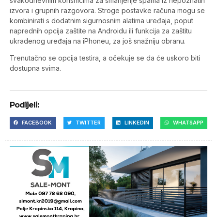
svakodnevnim korisnicima za smanjenje spama iz nepoznatih
izvora i grupnih razgovora. Stroge postavke računa mogu se
kombinirati s dodatnim sigurnosnim alatima uređaja, poput
naprednih opcija zaštite na Androidu ili funkcija za zaštitu
ukradenog uređaja na iPhoneu, za još snažniju obranu.
Trenutačno se opcija testira, a očekuje se da će uskoro biti
dostupna svima.
Podijeli:
FACEBOOK
TWITTER
LINKEDIN
WHATSAPP