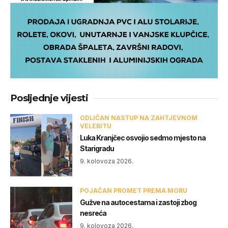
Posljednje vijesti
ODLIČAN NASTUP NA ZAHTJEVNOM
VELEBITU
Luka Kranjčec osvojio sedmo mjesto na
Starigradu
9. kolovoza 2026.
POJAČAN PROMET PREMA MORU
Gužve na autocestama i zastoji zbog
nesreća
9. kolovoza 2026.