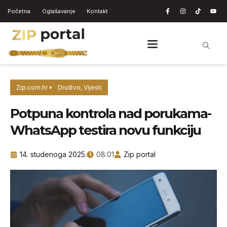
Početna
Oglašavanje
Kontakt
Zip.com.hr
Društvo
,
Vijesti
Potpuna kontrola nad porukama-
WhatsApp testira novu funkciju
14. studenoga 2025.
08:01
Zip portal