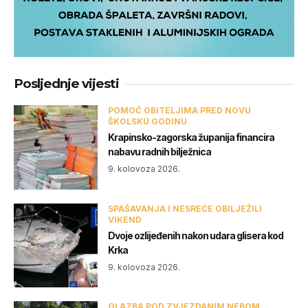
Posljednje vijesti
POMOĆ OBITELJIMA PRED NOVU
ŠKOLSKU GODINU
Krapinsko-zagorska županija financira
nabavu radnih bilježnica
9. kolovoza 2026.
SPAŠAVANJA I NESREĆE OBILJEŽILI
VIKEND
Dvoje ozlijeđenih nakon udara glisera kod
Krka
9. kolovoza 2026.
GLAZBA POD ZVJEZDANIM NEBOM