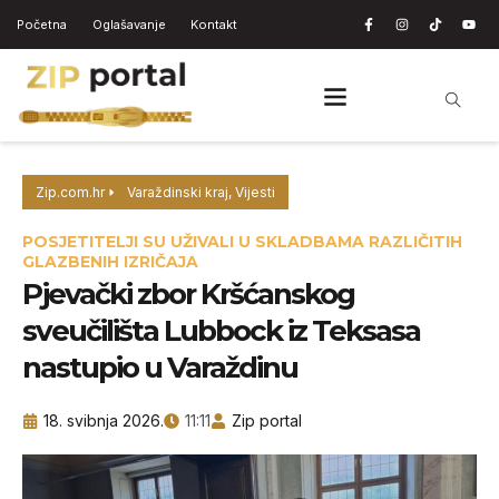
Početna
Oglašavanje
Kontakt
Zip.com.hr
Varaždinski kraj
,
Vijesti
POSJETITELJI SU UŽIVALI U SKLADBAMA RAZLIČITIH
GLAZBENIH IZRIČAJA
Pjevački zbor Kršćanskog
sveučilišta Lubbock iz Teksasa
nastupio u Varaždinu
18. svibnja 2026.
11:11
Zip portal