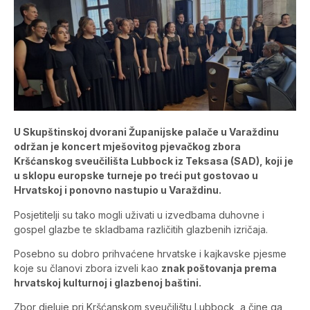
U Skupštinskoj dvorani Županijske palače u Varaždinu
održan je koncert mješovitog pjevačkog zbora
Kršćanskog sveučilišta Lubbock iz Teksasa (SAD), koji je
u sklopu europske turneje po treći put gostovao u
Hrvatskoj i ponovno nastupio u Varaždinu.
Posjetitelji su tako mogli uživati u izvedbama duhovne i
gospel glazbe te skladbama različitih glazbenih izričaja.
Posebno su dobro prihvaćene hrvatske i kajkavske pjesme
koje su članovi zbora izveli kao
znak poštovanja prema
hrvatskoj kulturnoj i glazbenoj baštini.
Zbor djeluje pri Kršćanskom sveučilištu Lubbock, a čine ga