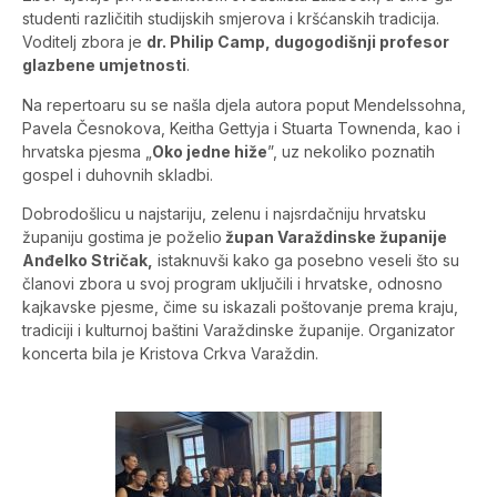
studenti različitih studijskih smjerova i kršćanskih tradicija.
Voditelj zbora je
dr. Philip Camp, dugogodišnji profesor
glazbene umjetnosti
.
Na repertoaru su se našla djela autora poput Mendelssohna,
Pavela Česnokova, Keitha Gettyja i Stuarta Townenda, kao i
hrvatska pjesma „
Oko jedne hiže
”, uz nekoliko poznatih
gospel i duhovnih skladbi.
Dobrodošlicu u najstariju, zelenu i najsrdačniju hrvatsku
županiju gostima je poželio
župan Varaždinske županije
Anđelko Stričak,
istaknuvši kako ga posebno veseli što su
članovi zbora u svoj program uključili i hrvatske, odnosno
kajkavske pjesme, čime su iskazali poštovanje prema kraju,
tradiciji i kulturnoj baštini Varaždinske županije. Organizator
koncerta bila je Kristova Crkva Varaždin.