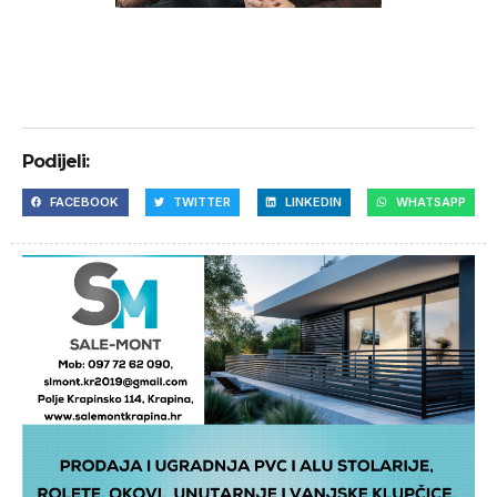
Podijeli:
FACEBOOK
TWITTER
LINKEDIN
WHATSAPP