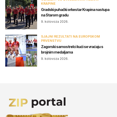
KRAPINE
Gradski puhački orkestar Krapina nastupa
na Starom gradu
9. kolovoza 2026.
SJAJNI REZULTATI NA EUROPSKOM
PRVENSTVU
Zagorski samostrelci kući se vraćaju s
brojnim medaljama
9. kolovoza 2026.