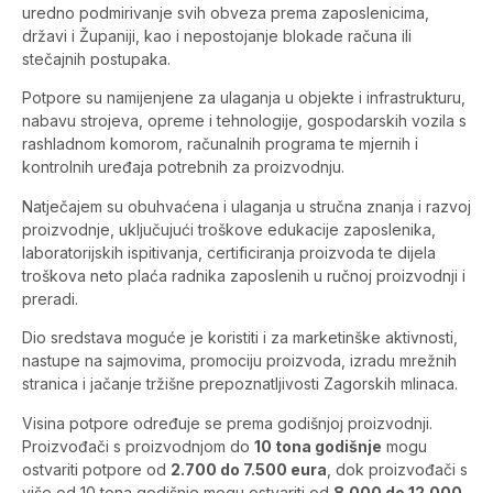
uredno podmirivanje svih obveza prema zaposlenicima,
državi i Županiji, kao i nepostojanje blokade računa ili
stečajnih postupaka.
Potpore su namijenjene za ulaganja u objekte i infrastrukturu,
nabavu strojeva, opreme i tehnologije, gospodarskih vozila s
rashladnom komorom, računalnih programa te mjernih i
kontrolnih uređaja potrebnih za proizvodnju.
Natječajem su obuhvaćena i ulaganja u stručna znanja i razvoj
proizvodnje, uključujući troškove edukacije zaposlenika,
laboratorijskih ispitivanja, certificiranja proizvoda te dijela
troškova neto plaća radnika zaposlenih u ručnoj proizvodnji i
preradi.
Dio sredstava moguće je koristiti i za marketinške aktivnosti,
nastupe na sajmovima, promociju proizvoda, izradu mrežnih
stranica i jačanje tržišne prepoznatljivosti Zagorskih mlinaca.
Visina potpore određuje se prema godišnjoj proizvodnji.
Proizvođači s proizvodnjom do
10 tona godišnje
mogu
ostvariti potpore od
2.700 do 7.500 eura
, dok proizvođači s
više od 10 tona godišnje mogu ostvariti od
8.000 do 12.000