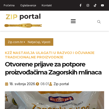
Početna
Oglašavanje
Kontakt
Zip.com.hr
Natječaji
,
Vijesti
KZŽ NASTAVLJA ULAGATI U RAZVOJ I OČUVANJE
TRADICIONALNE PROIZVODNJE
Otvorene prijave za potpore
proizvođačima Zagorskih mlinaca
18. svibnja 2026.
08:01
Zip portal