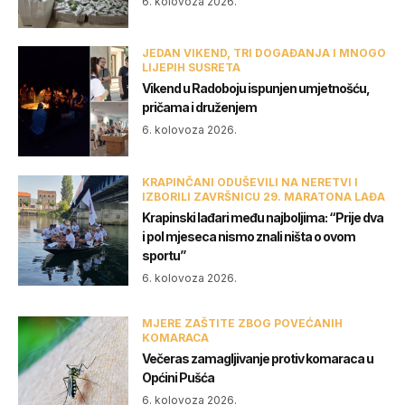
6. kolovoza 2026.
JEDAN VIKEND, TRI DOGAĐANJA I MNOGO
LIJEPIH SUSRETA
Vikend u Radoboju ispunjen umjetnošću,
pričama i druženjem
6. kolovoza 2026.
KRAPINČANI ODUŠEVILI NA NERETVI I
IZBORILI ZAVRŠNICU 29. MARATONA LAĐA
Krapinski lađari među najboljima: “Prije dva
i pol mjeseca nismo znali ništa o ovom
sportu”
6. kolovoza 2026.
MJERE ZAŠTITE ZBOG POVEĆANIH
KOMARACA
Večeras zamagljivanje protiv komaraca u
Općini Pušća
6. kolovoza 2026.