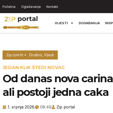
Početna
Oglašavanje
Kontakt
VIJESTI
DOGAĐANJA
INSP
Zip.com.hr
Društvo
,
Vijesti
JEDAN KLIK ŠTEDI NOVAC
Od danas nova carina 
ali postoji jedna caka
1. srpnja 2026.
08:49
Zip portal