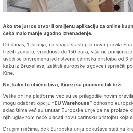
Ako ste jutros otvorili omiljenu aplikaciju za online kup
čeka malo manje ugodno iznenađenje.
Od danas, 1. srpnja, na snagu su stupila nova pravila Eu
trećih zemalja, vrijednosti do 150 eura, više ne primjenju
uvodi se privremena jedinstvena carinska pristojba od 3 eur
kažu iz Bruxellesa, zaštititi europske trgovce i spriječiti p
Kine.
No, kako to obično biva, Kinezi su ponovno bili brži.
Velike online platforme već su se prilagodile novim pravilim
mogu odabrati opciju
“EU Warehouse”
odnosno europsko 
skladištima već su unutar Europske unije pa ne prolaze kl
njih uglavnom neće plaćati novu carinsku pristojbu koja s
Drugim riječima, dok Europska unija pokušava stati na kraj