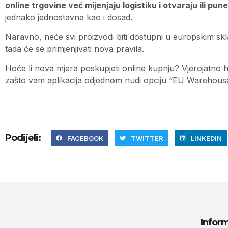
online trgovine već mijenjaju logistiku i otvaraju ili pun
jednako jednostavna kao i dosad.
Naravno, neće svi proizvodi biti dostupni u europskim skladi
tada će se primjenjivati nova pravila.
Hoće li nova mjera poskupjeti online kupnju? Vjerojatno h
zašto vam aplikacija odjednom nudi opciju “EU Warehouse
Podijeli:
FACEBOOK
TWITTER
LINKEDIN
Inform