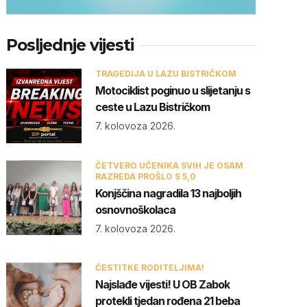
Posljednje vijesti
TRAGEDIJA U LAZU BISTRIČKOM
Motociklist poginuo u slijetanju s
ceste u Lazu Bistričkom
7. kolovoza 2026.
ČETVERO UČENIKA SVIH JE OSAM
RAZREDA PROŠLO S 5,0
Konjščina nagradila 13 najboljih
osnovnoškolaca
7. kolovoza 2026.
ČESTITKE RODITELJIMA!
Najslađe vijesti! U OB Zabok
protekli tjedan rođena 21 beba