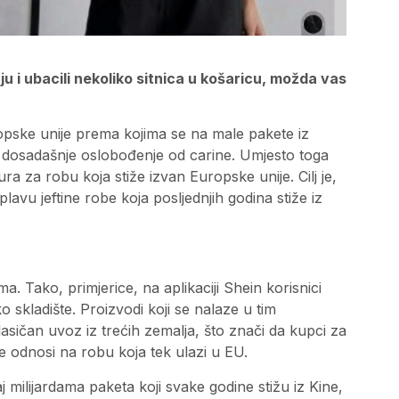
nju i ubacili nekoliko sitnica u košaricu, možda vas
ropske unije prema kojima se na male pakete iz
je dosadašnje oslobođenje od carine. Umjesto toga
a za robu koja stiže izvan Europske unije. Cilj je,
oplavu jeftine robe koja posljednjih godina stiže iz
a. Tako, primjerice, na aplikaciji Shein korisnici
skladište. Proizvodi koji se nalaze u tim
asičan uvoz iz trećih zemalja, što znači da kupci za
e odnosi na robu koja tek ulazi u EU.
 milijardama paketa koji svake godine stižu iz Kine,