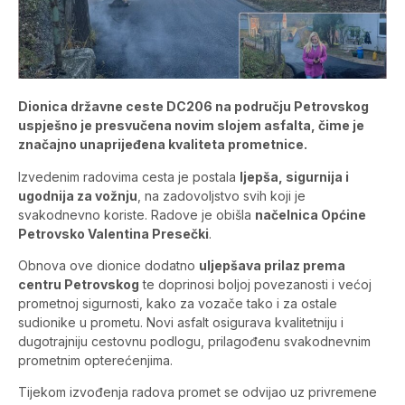
Dionica državne ceste DC206 na području Petrovskog
uspješno je presvučena novim slojem asfalta, čime je
značajno unaprijeđena kvaliteta prometnice.
Izvedenim radovima cesta je postala
ljepša, sigurnija i
ugodnija za vožnju
, na zadovoljstvo svih koji je
svakodnevno koriste. Radove je obišla
načelnica Općine
Petrovsko Valentina Presečki
.
Obnova ove dionice dodatno
uljepšava prilaz prema
centru Petrovskog
te doprinosi boljoj povezanosti i većoj
prometnoj sigurnosti, kako za vozače tako i za ostale
sudionike u prometu. Novi asfalt osigurava kvalitetniju i
dugotrajniju cestovnu podlogu, prilagođenu svakodnevnim
prometnim opterećenjima.
Tijekom izvođenja radova promet se odvijao uz privremene