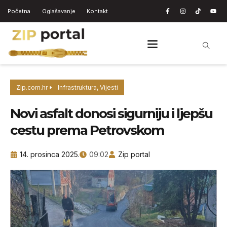
Početna
Oglašavanje
Kontakt
Zip.com.hr
Infrastruktura
,
Vijesti
Novi asfalt donosi sigurniju i ljepšu
cestu prema Petrovskom
14. prosinca 2025.
09:02
Zip portal