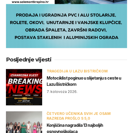
Posljednje vijesti
TRAGEDIJA U LAZU BISTRIČKOM
Motociklist poginuo u slijetanju s ceste u
Lazu Bistričkom
7. kolovoza 2026.
ČETVERO UČENIKA SVIH JE OSAM
RAZREDA PROŠLO S 5,0
Konjščina nagradila 13 najboljih
osnovnoškolaca