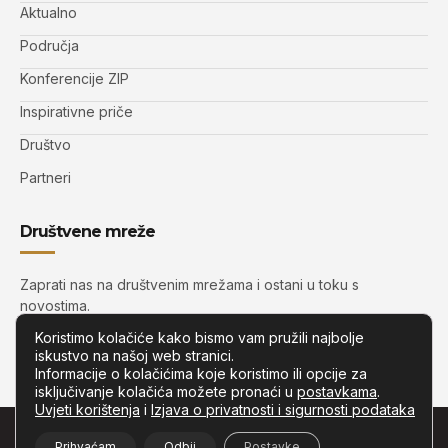
Aktualno
Područja
Konferencije ZIP
Inspirativne priče
Društvo
Partneri
Društvene mreže
Zaprati nas na društvenim mrežama i ostani u toku s
novostima.
Koristimo kolačiće kako bismo vam pružili najbolje
iskustvo na našoj web stranici.
Informacije o kolačićima koje koristimo ili opcije za
isključivanje kolačića možete pronaći u
postavkama
.
Uvjeti korištenja
i
Izjava o privatnosti i sigurnosti podataka
© Copyright –
Zip.com.hr
– Sva prava pridržana.
Prihvaćam
Odbij
Postavke