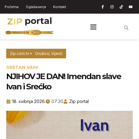
Početna
Oglašavanje
Kontakt
Zip.com.hr
Društvo
,
Vijesti
SRETAN VAM!
NJIHOV JE DAN! Imendan slave
Ivan i Srećko
18. svibnja 2026.
07:30
Zip portal