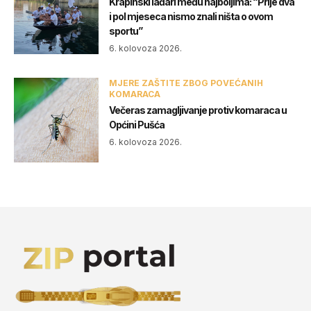
Krapinski lađari među najboljima: “Prije dva
i pol mjeseca nismo znali ništa o ovom
sportu”
6. kolovoza 2026.
MJERE ZAŠTITE ZBOG POVEĆANIH
KOMARACA
Večeras zamagljivanje protiv komaraca u
Općini Pušća
6. kolovoza 2026.