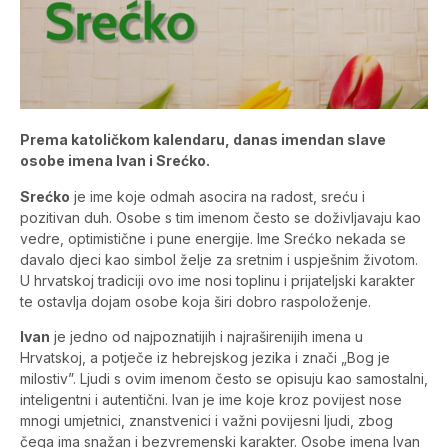
Prema katoličkom kalendaru, danas imendan slave
osobe imena Ivan i Srećko.
Srećko
je ime koje odmah asocira na radost, sreću i
pozitivan duh. Osobe s tim imenom često se doživljavaju kao
vedre, optimistične i pune energije. Ime Srećko nekada se
davalo djeci kao simbol želje za sretnim i uspješnim životom.
U hrvatskoj tradiciji ovo ime nosi toplinu i prijateljski karakter
te ostavlja dojam osobe koja širi dobro raspoloženje.
Ivan
je jedno od najpoznatijih i najraširenijih imena u
Hrvatskoj, a potječe iz hebrejskog jezika i znači „Bog je
milostiv”. Ljudi s ovim imenom često se opisuju kao samostalni,
inteligentni i autentični. Ivan je ime koje kroz povijest nose
mnogi umjetnici, znanstvenici i važni povijesni ljudi, zbog
čega ima snažan i bezvremenski karakter. Osobe imena Ivan