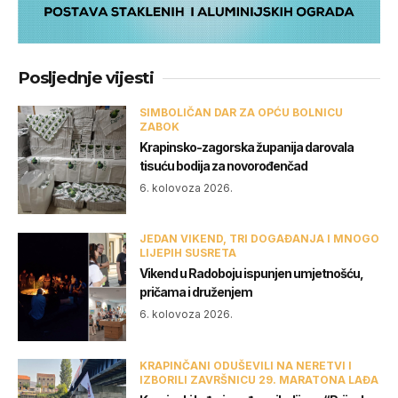
Posljednje vijesti
SIMBOLIČAN DAR ZA OPĆU BOLNICU
ZABOK
Krapinsko-zagorska županija darovala
tisuću bodija za novorođenčad
6. kolovoza 2026.
JEDAN VIKEND, TRI DOGAĐANJA I MNOGO
LIJEPIH SUSRETA
Vikend u Radoboju ispunjen umjetnošću,
pričama i druženjem
6. kolovoza 2026.
KRAPINČANI ODUŠEVILI NA NERETVI I
IZBORILI ZAVRŠNICU 29. MARATONA LAĐA