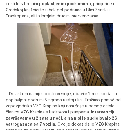
cesti te s brojnim
poplavljenim podrumima
, primjerice u
Gradskoj knjižnici te u čak pet podruma u Ulici Zrinski i
Frankopana, ali i s brojnim drugim intervencijama.
– Dolaskom na mjesto intervencije, obaviješteni smo da su
poplavljeni podrumi 5 zgrada u istoj ulici. Tražimo pomoć od
zapovjednika VZG Krapina koji nam šalje u pomoć ostale
članice VZG Krapina s ljudstvom i pumpama.
Intervenciju
završavamo u 2 sata u noći, a na njoj je sudjelovalo 26
vatrogasaca sa 7 vozila.
Ovo je dokaz da je VZG Krapina