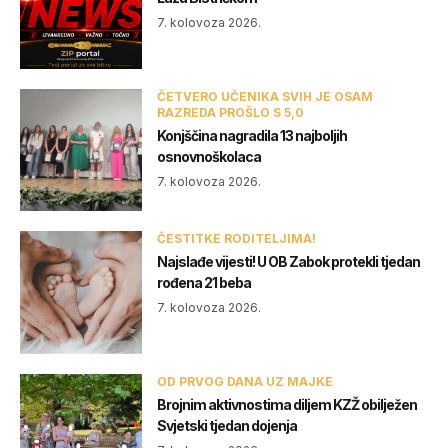
7. kolovoza 2026.
ČETVERO UČENIKA SVIH JE OSAM
RAZREDA PROŠLO S 5,0
Konjščina nagradila 13 najboljih
osnovnoškolaca
7. kolovoza 2026.
ČESTITKE RODITELJIMA!
Najslađe vijesti! U OB Zabok protekli tjedan
rođena 21 beba
7. kolovoza 2026.
OD PRVOG DANA UZ MAJKE
Brojnim aktivnostima diljem KZŽ obilježen
Svjetski tjedan dojenja