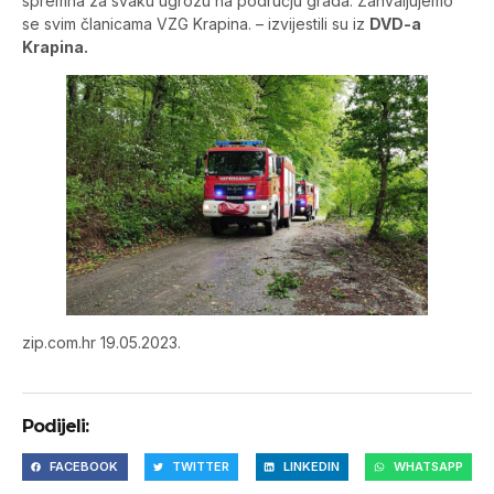
spremna za svaku ugrozu na području grada. Zahvaljujemo
se svim članicama VZG Krapina. – izvijestili su iz
DVD-a
Krapina.
zip.com.hr 19.05.2023.
Podijeli:
FACEBOOK
TWITTER
LINKEDIN
WHATSAPP