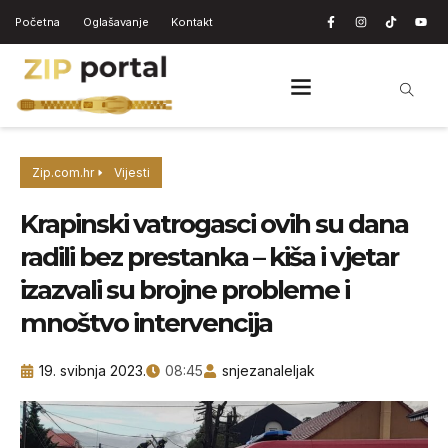
Početna
Oglašavanje
Kontakt
Zip.com.hr
Vijesti
Krapinski vatrogasci ovih su dana
radili bez prestanka – kiša i vjetar
izazvali su brojne probleme i
mnoštvo intervencija
19. svibnja 2023.
08:45
snjezanaleljak